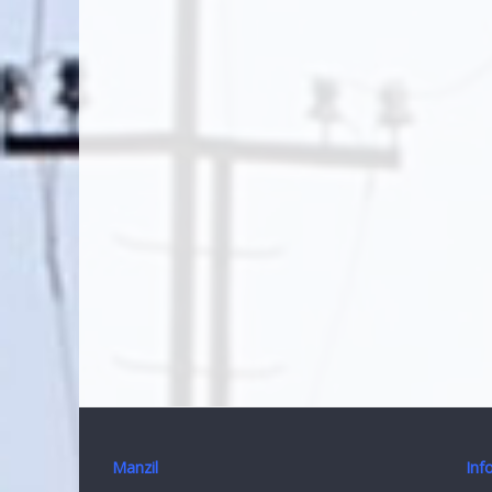
Manzil
Inf