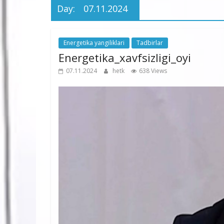
Day:
07.11.2024
Energetika yangiliklari
Tadbirlar
Energetika_xavfsizligi_oyi
07.11.2024
hetk
638 Views