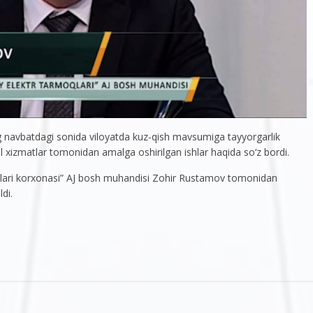
g navbatdagi sonida viloyatda kuz-qish mavsumiga tayyorgarlik
l xizmatlar tomonidan amalga oshirilgan ishlar haqida so‘z bordi.
lari korxonasi” AJ bosh muhandisi Zohir Rustamov tomonidan
di.