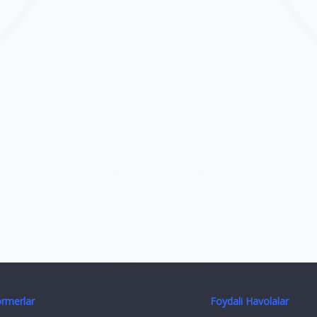
ormerlar
Foydali Havolalar