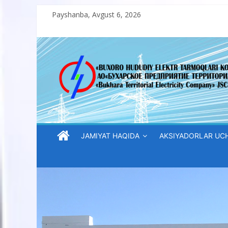
Skip
Payshanba, Avgust 6, 2026
to
content
“Buxoro
hududiy
elektr
tarmoqlari
JAMIYAT HAQIDA
AKSIYADORLAR UC
korxonasi”
AJ
“Buxoro