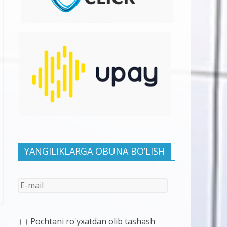
YANGILIKLARGA OBUNA BO’LISH
Pochtani ro'yxatdan olib tashash