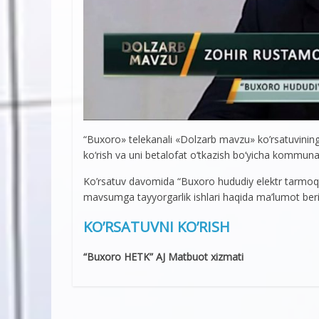
“Buxoro» telekanali «Dolzarb mavzu» ko’rsatuvinin
ko‘rish va uni betalofat o‘tkazish bo‘yicha kommuna
Ko’rsatuv davomida “Buxoro hududiy elektr tarmoq
mavsumga tayyorgarlik ishlari haqida ma’lumot beril
KO’RSATUVNI KO’RISH
“Buxoro HETK” AJ Matbuot xizmati