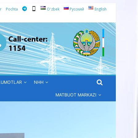
r
Pochta
Oʻzbek
Русский
English
’LUMOTLAR
NHH
MATBUOT MARKAZI