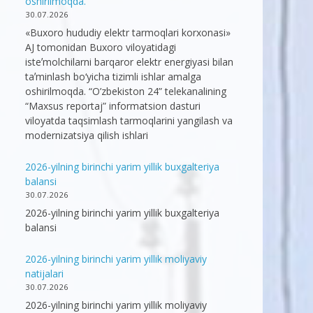
oshirilmoqda.
30.07.2026
«Buxoro hududiy elektr tarmoqlari korxonasi»
AJ tomonidan Buxoro viloyatidagi
isteʼmolchilarni barqaror elektr energiyasi bilan
taʼminlash bo‘yicha tizimli ishlar amalga
oshirilmoqda. “O’zbekiston 24” telekanalining
“Maxsus reportaj” informatsion dasturi
viloyatda taqsimlash tarmoqlarini yangilash va
modernizatsiya qilish ishlari
2026-yilning birinchi yarim yillik buxgalteriya
balansi
30.07.2026
2026-yilning birinchi yarim yillik buxgalteriya
balansi
2026-yilning birinchi yarim yillik moliyaviy
natijalari
30.07.2026
2026-yilning birinchi yarim yillik moliyaviy