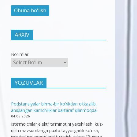
ARXIV
Bo'limlar
YOZUVLAR
Podstansiyalar birma-bir ko’rikdan o’tkazilib,
aniqlangan kamchiliklar bartaraf qilinmoqda
04.08.2026
Iste’molchilar elektr ta’minotini yaxshilash, kuz-
qish mavsumlariga puxta tayyorgarlik ko‘rish,
mavjud muammolarni tuzatish uchun “Buxoro