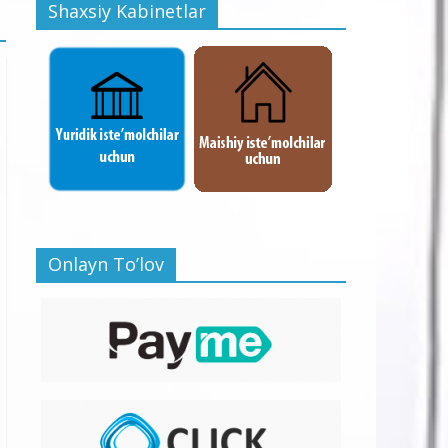
Shaxsiy Kabinetlar
Onlayn To’lov