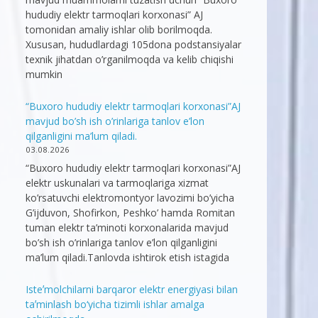
hududiy elektr tarmoqlari korxonasi” AJ
tomonidan amaliy ishlar olib borilmoqda.
Xususan, hududlardagi 105dona podstansiyalar
texnik jihatdan o’rganilmoqda va kelib chiqishi
mumkin
“Buxoro hududiy elektr tarmoqlari korxonasi”AJ
mavjud bo’sh ish o’rinlariga tanlov e’lon
qilganligini ma’lum qiladi.
03.08.2026
“Buxoro hududiy elektr tarmoqlari korxonasi”AJ
elektr uskunalari va tarmoqlariga xizmat
ko’rsatuvchi elektromontyor lavozimi bo’yicha
G’ijduvon, Shofirkon, Peshko’ hamda Romitan
tuman elektr ta’minoti korxonalarida mavjud
bo’sh ish o’rinlariga tanlov e’lon qilganligini
ma’lum qiladi.Tanlovda ishtirok etish istagida
Isteʼmolchilarni barqaror elektr energiyasi bilan
taʼminlash bo‘yicha tizimli ishlar amalga