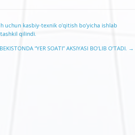
h uchun kasbiy-texnik o’qitish bo’yicha ishlab
ashkil qilindi.
EKISTONDA “YER SOATI” AKSIYASI BО‘LIB О‘TADI.
→