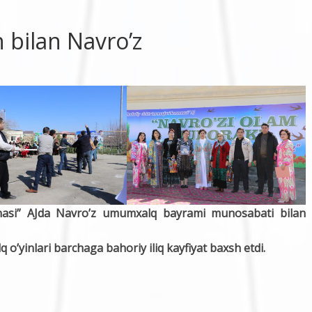
 bilan Navro’z
nasi” AJda Navro’z umumxalq bayrami munosabati bilan
q o’yinlari barchaga bahoriy iliq kayfiyat baxsh etdi.