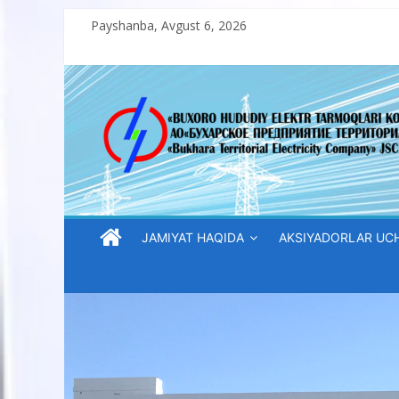
Skip
Payshanba, Avgust 6, 2026
to
content
“Buxoro
hududiy
elektr
tarmoqlari
JAMIYAT HAQIDA
AKSIYADORLAR UC
korxonasi”
AJ
“Buxoro