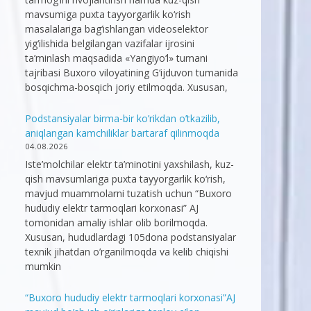
mavsumiga puxta tayyorgarlik ko‘rish
masalalariga bag‘ishlangan videoselektor
yig‘ilishida belgilangan vazifalar ijrosini
ta’minlash maqsadida «Yangiyo‘l» tumani
tajribasi Buxoro viloyatining G‘ijduvon tumanida
bosqichma-bosqich joriy etilmoqda. Xususan,
Podstansiyalar birma-bir ko’rikdan o’tkazilib,
aniqlangan kamchiliklar bartaraf qilinmoqda
04.08.2026
Iste’molchilar elektr ta’minotini yaxshilash, kuz-
qish mavsumlariga puxta tayyorgarlik ko‘rish,
mavjud muammolarni tuzatish uchun “Buxoro
hududiy elektr tarmoqlari korxonasi” AJ
tomonidan amaliy ishlar olib borilmoqda.
Xususan, hududlardagi 105dona podstansiyalar
texnik jihatdan o’rganilmoqda va kelib chiqishi
mumkin
“Buxoro hududiy elektr tarmoqlari korxonasi”AJ