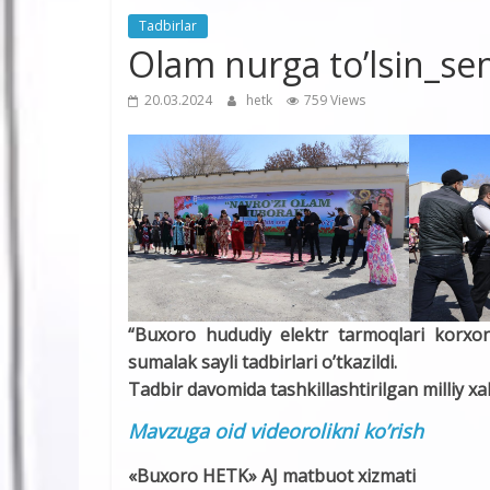
Tadbirlar
Olam nurga to’lsin_sen
20.03.2024
hetk
759 Views
“Buxoro hududiy elektr tarmoqlari korxo
sumalak sayli tadbirlari o’tkazildi.
Tadbir davomida tashkillashtirilgan milliy xal
Mavzuga oid videorolikni ko’rish
«Buxoro HETK» AJ matbuot xizmati