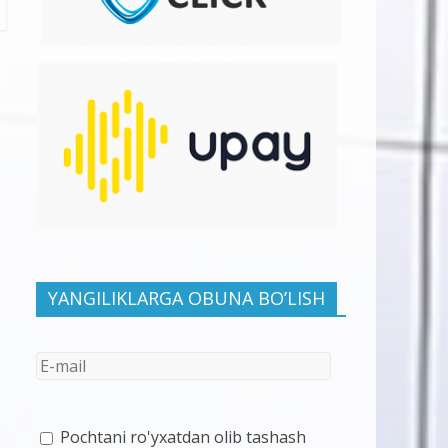
YANGILIKLARGA OBUNA BO’LISH
Pochtani ro'yxatdan olib tashash