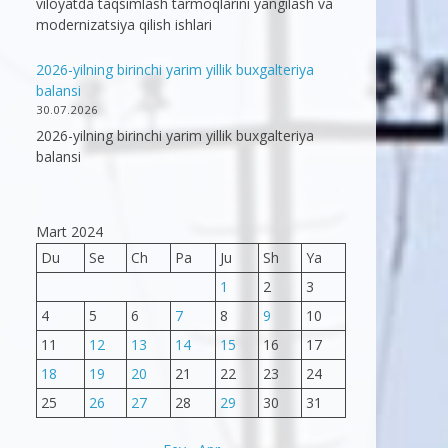
viloyatda taqsimlash tarmoqlarini yangilash va
modernizatsiya qilish ishlari
2026-yilning birinchi yarim yillik buxgalteriya
balansi
30.07.2026
2026-yilning birinchi yarim yillik buxgalteriya
balansi
Mart 2024
Du
Se
Ch
Pa
Ju
Sh
Ya
1
2
3
4
5
6
7
8
9
10
11
12
13
14
15
16
17
18
19
20
21
22
23
24
25
26
27
28
29
30
31