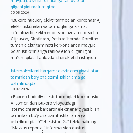
mavjud bo’sh ish o’rinlariga tanlov e’lon
qilganligini ma’lum qiladi.
03.08.2026
“Buxoro hududiy elektr tarmoqlari korxonasi”AJ
elektr uskunalari va tarmoqlariga xizmat
ko’rsatuvchi elektromontyor lavozimi bo’yicha
G’ijduvon, Shofirkon, Peshko’ hamda Romitan
tuman elektr ta’minoti korxonalarida mavjud
bo’sh ish o’rinlariga tanlov e’lon qilganligini
ma’lum qiladi.Tanlovda ishtirok etish istagida
Isteʼmolchilarni barqaror elektr energiyasi bilan
taʼminlash bo‘yicha tizimli ishlar amalga
oshirilmoqda.
30.07.2026
«Buxoro hududiy elektr tarmoqlari korxonasi»
AJ tomonidan Buxoro viloyatidagi
isteʼmolchilarni barqaror elektr energiyasi bilan
taʼminlash bo‘yicha tizimli ishlar amalga
oshirilmoqda. “O’zbekiston 24” telekanalining
“Maxsus reportaj” informatsion dasturi