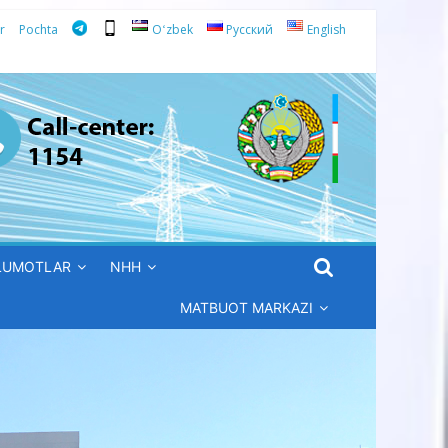
r
Pochta
Oʻzbek
Русский
English
’LUMOTLAR
NHH
MATBUOT MARKAZI