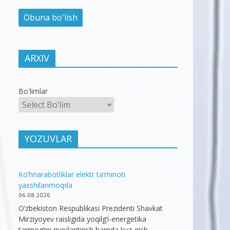
ARXIV
Bo'limlar
YOZUVLAR
Ko’hnarabotliklar elektr ta’minoti
yaxshilanmoqda
06.08.2026
O‘zbekiston Respublikasi Prezidenti Shavkat
Mirziyoyev raisligida yoqilg‘i-energetika
tarmog‘ini rivojlantirish hamda kuz-qish