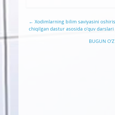
←
Xodimlarning bilim saviyasini oshiris
chiqilgan dastur asosida o’quv darslari t
BUGUN О‘ZB