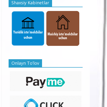
Shaxsiy Kabinetlar
Onlayn To’lov