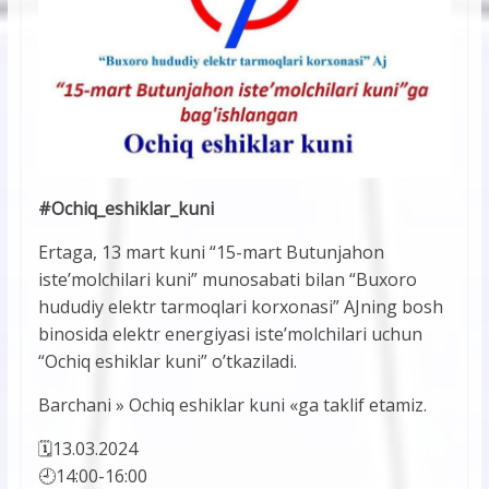
#Ochiq_eshiklar_kuni
Ertaga, 13 mart kuni “15-mart Butunjahon
iste’molchilari kuni” munosabati bilan “Buxoro
hududiy elektr tarmoqlari korxonasi” AJning bosh
binosida elektr energiyasi iste’molchilari uchun
“Ochiq eshiklar kuni” o’tkaziladi.
Barchani » Ochiq eshiklar kuni «ga taklif etamiz.
🗓13.03.2024
🕘14:00-16:00