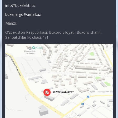
info@buxelektr.uz
buxenergo@umail.uz
Manzil:
O’zbekiston Respublikasi, Buxoro viloyati, Buxoro shahri,
Sanoatchilar ko’chasi, 1/1