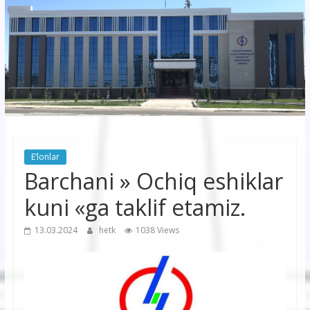
korxonasi”
AJ
“Buxoro
hududiy
elektr
tarmoqlari
E’lonlar
korxonasi”
Barchani » Ochiq eshiklar
AJ
kuni «ga taklif etamiz.
13.03.2024
hetk
1038 Views