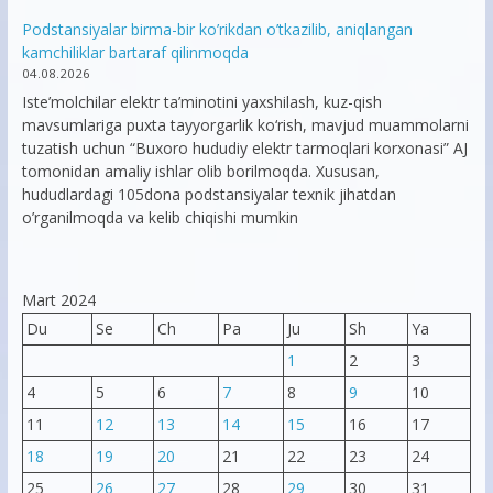
Podstansiyalar birma-bir ko’rikdan o’tkazilib, aniqlangan
kamchiliklar bartaraf qilinmoqda
04.08.2026
Iste’molchilar elektr ta’minotini yaxshilash, kuz-qish
mavsumlariga puxta tayyorgarlik ko‘rish, mavjud muammolarni
tuzatish uchun “Buxoro hududiy elektr tarmoqlari korxonasi” AJ
tomonidan amaliy ishlar olib borilmoqda. Xususan,
hududlardagi 105dona podstansiyalar texnik jihatdan
o’rganilmoqda va kelib chiqishi mumkin
Mart 2024
Du
Se
Ch
Pa
Ju
Sh
Ya
1
2
3
4
5
6
7
8
9
10
11
12
13
14
15
16
17
18
19
20
21
22
23
24
25
26
27
28
29
30
31