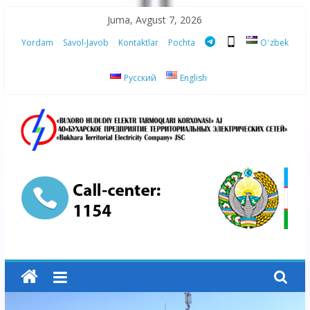
Skip
Juma, Avgust 7, 2026
to
Yordam
Savol-Javob
Kontaktlar
Pochta
Oʻzbek
content
Русский
English
“Buxoro
hududiy
elektr
tarmoqlari