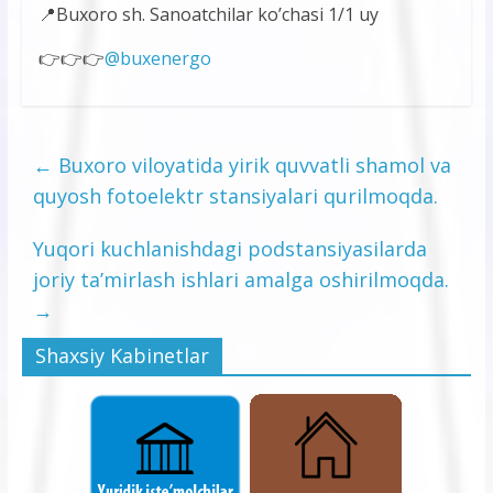
📍Buxoro sh. Sanoatchilar ko’chasi 1/1 uy
👉👉👉
@buxenergo
←
Buxoro viloyatida yirik quvvatli shamol va
quyosh fotoelektr stansiyalari qurilmoqda.
Yuqori kuchlanishdagi podstansiyasilarda
joriy ta’mirlash ishlari amalga oshirilmoqda.
→
Shaxsiy Kabinetlar