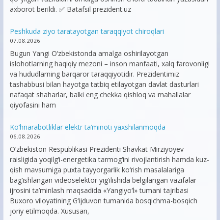
axborot berildi. ✅ Batafsil prezident.uz
Peshkuda ziyo taratayotgan taraqqiyot chiroqlari
07.08.2026
Bugun Yangi O‘zbekistonda amalga oshirilayotgan
islohotlarning haqiqiy mezoni – inson manfaati, xalq farovonligi
va hududlarning barqaror taraqqiyotidir. Prezidentimiz
tashabbusi bilan hayotga tatbiq etilayotgan davlat dasturlari
nafaqat shaharlar, balki eng chekka qishloq va mahallalar
qiyofasini ham
Ko’hnarabotliklar elektr ta’minoti yaxshilanmoqda
06.08.2026
O‘zbekiston Respublikasi Prezidenti Shavkat Mirziyoyev
raisligida yoqilg‘i-energetika tarmog‘ini rivojlantirish hamda kuz-
qish mavsumiga puxta tayyorgarlik ko‘rish masalalariga
bag‘ishlangan videoselektor yig‘ilishida belgilangan vazifalar
ijrosini ta’minlash maqsadida «Yangiyo‘l» tumani tajribasi
Buxoro viloyatining G‘ijduvon tumanida bosqichma-bosqich
joriy etilmoqda. Xususan,