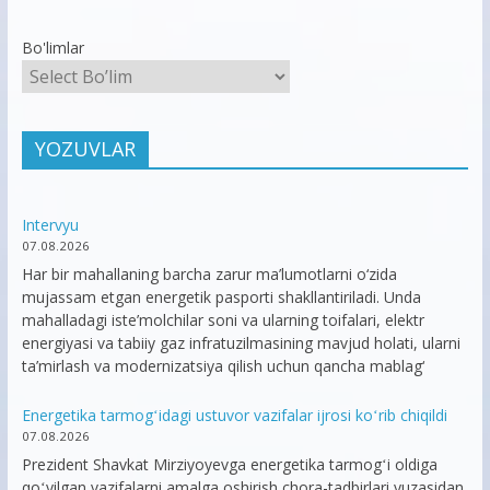
Bo'limlar
YOZUVLAR
Intervyu
07.08.2026
Har bir mahallaning barcha zarur ma’lumotlarni o‘zida
mujassam etgan energetik pasporti shakllantiriladi. Unda
mahalladagi iste’molchilar soni va ularning toifalari, elektr
energiyasi va tabiiy gaz infratuzilmasining mavjud holati, ularni
ta’mirlash va modernizatsiya qilish uchun qancha mablag‘
Energetika tarmogʻidagi ustuvor vazifalar ijrosi koʻrib chiqildi
07.08.2026
Prezident Shavkat Mirziyoyevga energetika tarmogʻi oldiga
qoʻyilgan vazifalarni amalga oshirish chora-tadbirlari yuzasidan