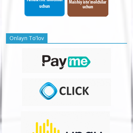
Onlayn To’lov