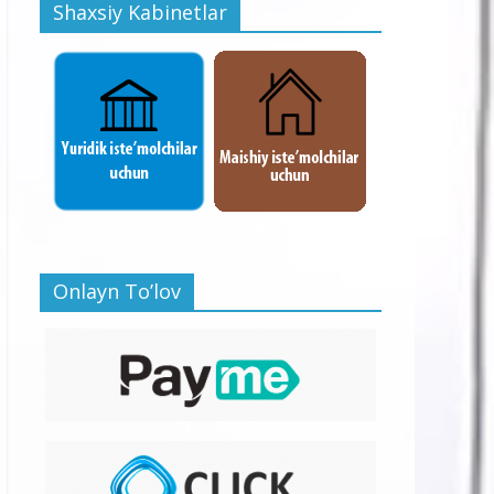
Shaxsiy Kabinetlar
Onlayn To’lov