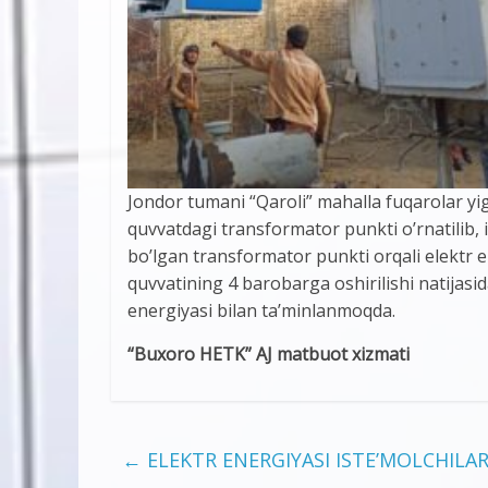
Jondor tumani “Qaroli” mahalla fuqarolar yi
quvvatdagi transformator punkti o’rnatilib, i
bo’lgan transformator punkti orqali elektr 
quvvatining 4 barobarga oshirilishi natijasid
energiyasi bilan ta’minlanmoqda.
“Buxoro HETK” AJ matbuot xizmati
←
ELEKTR ENERGIYASI ISTE’MOLCHILAR