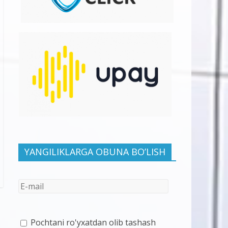
YANGILIKLARGA OBUNA BO’LISH
Pochtani ro'yxatdan olib tashash