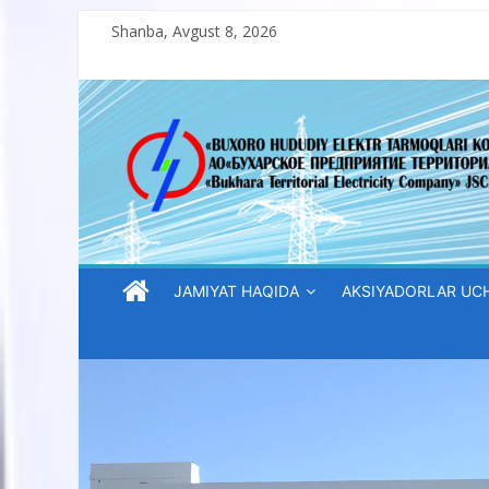
Skip
Shanba, Avgust 8, 2026
to
content
“Buxoro
hududiy
elektr
tarmoqlari
JAMIYAT HAQIDA
AKSIYADORLAR UC
korxonasi”
AJ
“Buxoro