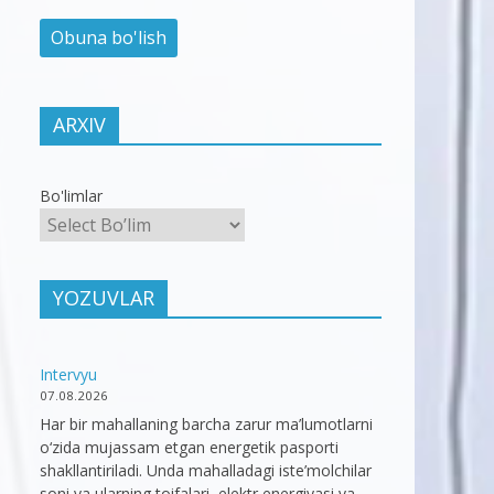
ARXIV
Bo'limlar
YOZUVLAR
Intervyu
07.08.2026
Har bir mahallaning barcha zarur ma’lumotlarni
o‘zida mujassam etgan energetik pasporti
shakllantiriladi. Unda mahalladagi iste’molchilar
soni va ularning toifalari, elektr energiyasi va