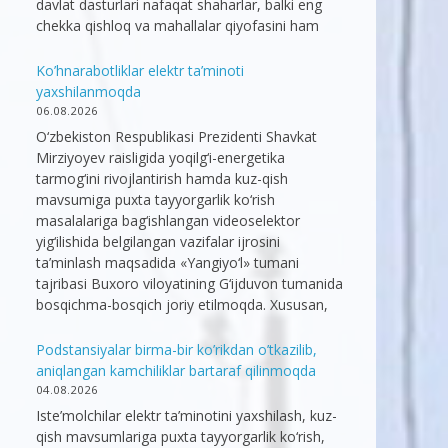
davlat dasturlari nafaqat shaharlar, balki eng
chekka qishloq va mahallalar qiyofasini ham
Ko’hnarabotliklar elektr ta’minoti
yaxshilanmoqda
06.08.2026
O‘zbekiston Respublikasi Prezidenti Shavkat
Mirziyoyev raisligida yoqilg‘i-energetika
tarmog‘ini rivojlantirish hamda kuz-qish
mavsumiga puxta tayyorgarlik ko‘rish
masalalariga bag‘ishlangan videoselektor
yig‘ilishida belgilangan vazifalar ijrosini
ta’minlash maqsadida «Yangiyo‘l» tumani
tajribasi Buxoro viloyatining G‘ijduvon tumanida
bosqichma-bosqich joriy etilmoqda. Xususan,
Podstansiyalar birma-bir ko’rikdan o’tkazilib,
aniqlangan kamchiliklar bartaraf qilinmoqda
04.08.2026
Iste’molchilar elektr ta’minotini yaxshilash, kuz-
qish mavsumlariga puxta tayyorgarlik ko‘rish,