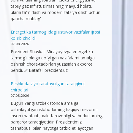
tabiiy gaz infratuzilmasining mavjud holati,
ularni ta’mirlash va modernizatsiya qilish uchun
qancha mablag‘
Energetika tarmogʻidagi ustuvor vazifalar ijrosi
koʻrib chiqildi
07.08.2026
Prezident Shavkat Mirziyoyevga energetika
tarmogʻi oldiga qoʻyilgan vazifalarni amalga
oshirish chora-tadbirlari yuzasidan axborot
berildi. ✅ Batafsil prezident.uz
Peshkuda ziyo taratayotgan taraqqiyot
chiroqlari
07.08.2026
Bugun Yangi O‘zbekistonda amalga
oshirilayotgan islohotlarning haqiqiy mezoni –
inson manfaati, xalq farovonligi va hududlarning
barqaror taraqqiyotidir. Prezidentimiz
tashabbusi bilan hayotga tatbiq etilayotgan