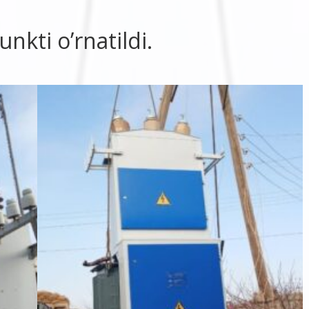
nkti o’rnatildi.