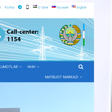
r
Pochta
Oʻzbek
Русский
English
’LUMOTLAR
NHH
MATBUOT MARKAZI