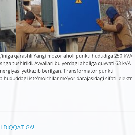
g’iniga qarashli Yangi mozor aholi punkti hududiga 250 kVA
shga tushirildi. Avvallari bu yerdagi aholiga quvvati 63 kVA
energiyasi yetkazib berilgan. Transformator punkti
a hududdagi iste’molchilar me’yor darajasidagi sifatli elektr
I DIQQATIGA!