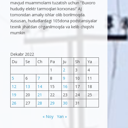
mavjud muammolarni tuzatish uchun “Buxoro
hududiy elektr tarmoqlari korxonasi” AJ
tomonidan amaliy ishlar olib borilmoqda.
Xususan, hududlardagi 105dona podstansiyalar
texnik jihatdan o’rganilmoqda va kelib chiqishi
mumkin
Dekabr 2022
Du
Se
Ch
Pa
Ju
Sh
Ya
1
2
3
4
5
6
7
8
9
10
11
12
13
14
15
16
17
18
19
20
21
22
23
24
25
26
27
28
29
30
31
« Noy
Yan »