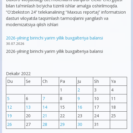
bilan taʼminlash bo‘yicha tizimli ishlar amalga oshirilmoqda.
“O’zbekiston 24” telekanalining “Maxsus reportaj” informatsion
dasturi viloyatda taqsimlash tarmoqlarini yangilash va
modernizatsiya qilish ishlari
2026-yilning birinchi yarim yillik buxgalteriya balansi
30.07.2026
2026-yilning birinchi yarim yillik buxgalteriya balansi
Dekabr 2022
Du
Se
Ch
Pa
Ju
Sh
Ya
1
2
3
4
5
6
7
8
9
10
11
12
13
14
15
16
17
18
19
20
21
22
23
24
25
26
27
28
29
30
31