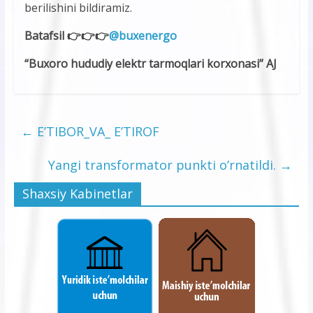
berilishini bildiramiz.
Batafsil 👉👉👉
@buxenergo
“Buxoro hududiy elektr tarmoqlari korxonasi” AJ
←
E’TIBOR_VA_ E’TIROF
Yangi transformator punkti o’rnatildi.
→
Shaxsiy Kabinetlar