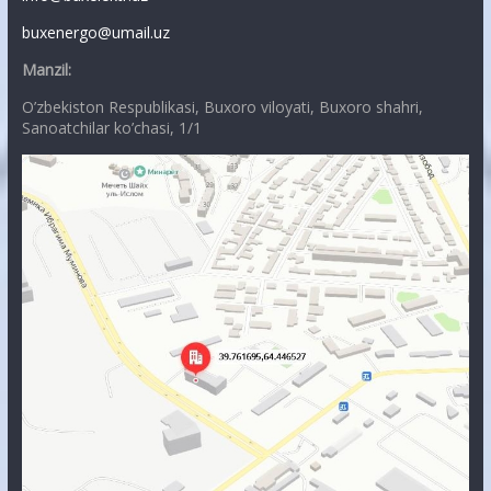
buxenergo@umail.uz
Manzil:
O’zbekiston Respublikasi, Buxoro viloyati, Buxoro shahri,
Sanoatchilar ko’chasi, 1/1