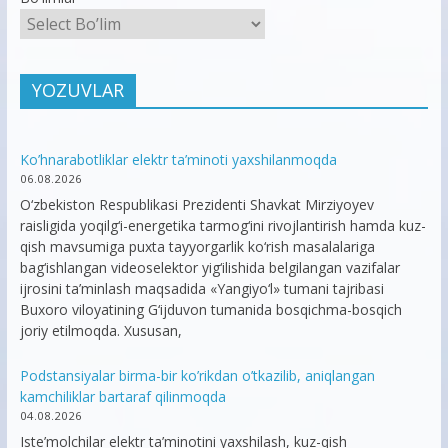
YOZUVLAR
Ko’hnarabotliklar elektr ta’minoti yaxshilanmoqda
06.08.2026
O‘zbekiston Respublikasi Prezidenti Shavkat Mirziyoyev
raisligida yoqilg‘i-energetika tarmog‘ini rivojlantirish hamda kuz-
qish mavsumiga puxta tayyorgarlik ko‘rish masalalariga
bag‘ishlangan videoselektor yig‘ilishida belgilangan vazifalar
ijrosini ta’minlash maqsadida «Yangiyo‘l» tumani tajribasi
Buxoro viloyatining G‘ijduvon tumanida bosqichma-bosqich
joriy etilmoqda. Xususan,
Podstansiyalar birma-bir ko’rikdan o’tkazilib, aniqlangan
kamchiliklar bartaraf qilinmoqda
04.08.2026
Iste’molchilar elektr ta’minotini yaxshilash, kuz-qish