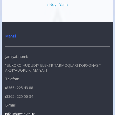
« Noy
Yan »
Manzil
Jamiyat nomi:
“BUXORO HUDUDIY ELEKTR TARMOQLARI KORXONASI”
AKSIYADORLIK JAMIYATI
Telefon:
(8365) 225 43 88
(8365) 225 50 34
E-mail:
info@buxelektr.uz