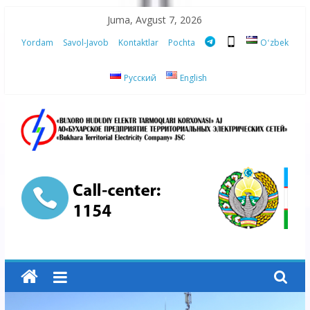
Skip
Juma, Avgust 7, 2026
to
Yordam
Savol-Javob
Kontaktlar
Pochta
Oʻzbek
content
Русский
English
“Buxoro
hududiy
elektr
tarmoqlari