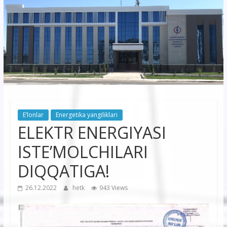
korxonasi”
AJ
“Buxoro
hududiy
elektr
tarmoqlari
E’lonlar
Energetika yangiliklari
korxonasi”
ELEKTR ENERGIYASI
AJ
ISTE’MOLCHILARI
DIQQATIGA!
26.12.2022
hetk
943 Views