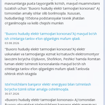
mavsumlariga puxta tayyorgarlik ko‘rish, mavjud muammolarni
tuzatish uchun “Buxoro hududiy elektr tarmoqlari korxonasi” AJ
tomonidan amaliy ishlar olib borilmoqda. Xususan,
hududlardagi 105dona podstansiyalar texnik jihatdan
o’rganilmoqda va kelib chiqishi mumkin
“Buxoro hududiy elektr tarmoqlari korxonasi”AJ mavjud bo’sh
ish o’rinlariga tanlov e’lon qilganligini ma’lum qiladi.
03.08.2026
“Buxoro hududiy elektr tarmoqlari korxonasi”AJ elektr
uskunalari va tarmoqlariga xizmat ko’rsatuvchi elektromontyor
lavozimi bo’yicha G’ijduvon, Shofirkon, Peshko’ hamda Romitan
tuman elektr ta’minoti korxonalarida mavjud bo’sh ish
o’rinlariga tanlov e’lon qilganligini ma’lum qiladi.Tanlovda
ishtirok etish istagida
Isteʼmolchilarni barqaror elektr energiyasi bilan taʼminlash
bo‘yicha tizimli ishlar amalga oshirilmoqda.
30.07.2026
«Buxoro hududiy elektr tarmoqlari korxonasi» AJ tomonidan
Buxoro viloyatidagi isteʼmolchilarni barqaror elektr energiyasi