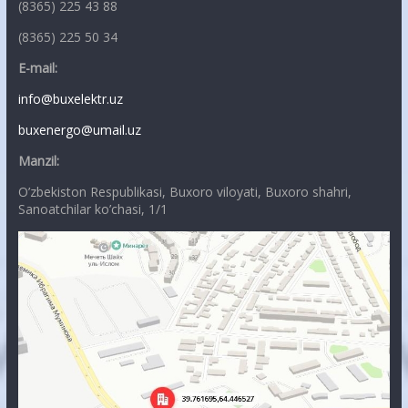
(8365) 225 43 88
(8365) 225 50 34
E-mail:
info@buxelektr.uz
buxenergo@umail.uz
Manzil:
O’zbekiston Respublikasi, Buxoro viloyati, Buxoro shahri,
Sanoatchilar ko’chasi, 1/1