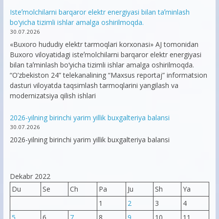
Isteʼmolchilarni barqaror elektr energiyasi bilan taʼminlash
bo‘yicha tizimli ishlar amalga oshirilmoqda.
30.07.2026
«Buxoro hududiy elektr tarmoqlari korxonasi» AJ tomonidan
Buxoro viloyatidagi isteʼmolchilarni barqaror elektr energiyasi
bilan taʼminlash bo‘yicha tizimli ishlar amalga oshirilmoqda.
“O’zbekiston 24” telekanalining “Maxsus reportaj” informatsion
dasturi viloyatda taqsimlash tarmoqlarini yangilash va
modernizatsiya qilish ishlari
2026-yilning birinchi yarim yillik buxgalteriya balansi
30.07.2026
2026-yilning birinchi yarim yillik buxgalteriya balansi
Dekabr 2022
Du
Se
Ch
Pa
Ju
Sh
Ya
1
2
3
4
5
6
7
8
9
10
11