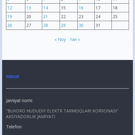
12
13
14
15
16
17
18
19
20
21
22
23
24
25
26
27
28
29
30
31
« Noy
Yan »
Manzil
Jamiyat nomi:
“BUXORO HUDUDIY ELEKTR TARMOQLARI KORXONASI”
AKSIYADORLIK JAMIYATI
Telefon: