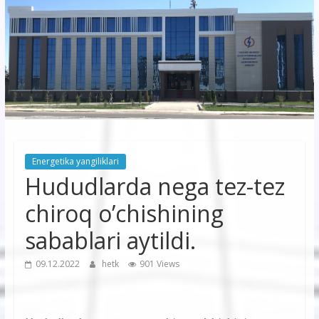
korxonasi”
AJ
“Buxoro
hududiy
elektr
tarmoqlari
Energetika yangiliklari
korxonasi”
Hududlarda nega tez-tez
AJ
chiroq o’chishining
sabablari aytildi.
09.12.2022
hetk
901 Views