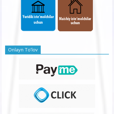
Onlayn To’lov