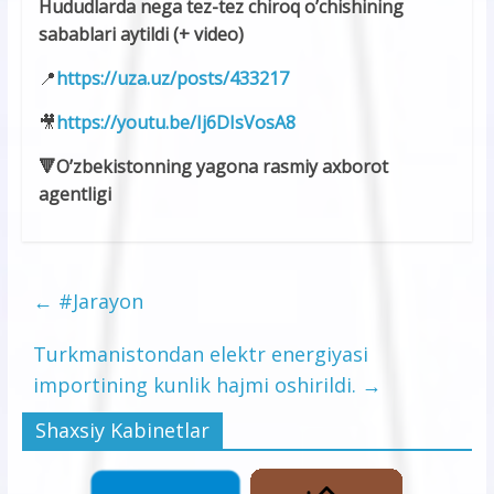
Hududlarda nega tez-tez chiroq o’chishining
sabablari aytildi (+ video)
📍
https://uza.uz/posts/433217
🎥
https://youtu.be/Ij6DIsVosA8
🔻O’zbekistonning yagona rasmiy axborot
agentligi
←
#Jarayon
Turkmanistondan elektr energiyasi
importining kunlik hajmi oshirildi.
→
Shaxsiy Kabinetlar