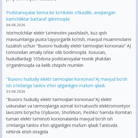
Podstansiyalar birma-bir ko’rikdan o’tkazilib, aniqlangan
kamchiliklar bartaraf qilinmoqda
04.08.2026
Iste’molchilar elektr ta’minotini yaxshilash, kuz-qish
mavsumlariga puxta tayyorgarlik ko‘rish, mavjud muammolarni
tuzatish uchun “Buxoro hududiy elektr tarmoqlari korxonasi” AJ
tomonidan amaliy ishlar olib borilmoqda. Xususan,
hududlardagi 105dona podstansiyalar texnik jihatdan
o’rganilmoqda va kelib chiqishi mumkin
“Buxoro hududiy elektr tarmoqlari korxonasi”AJ mavjud bo’sh
ish o’rinlariga tanlov e’lon qilganligini ma’lum qiladi.
03.08.2026
“Buxoro hududiy elektr tarmoqlari korxonasi”AJ elektr
uskunalari va tarmoqlariga xizmat ko’rsatuvchi elektromontyor
lavozimi bo’yicha G’ijduvon, Shofirkon, Peshko’ hamda Romitan
tuman elektr ta’minoti korxonalarida mavjud bo’sh ish
o’rinlariga tanlov e’lon qilganligini ma’lum qiladi.Tanlovda
ishtirok etish istagida