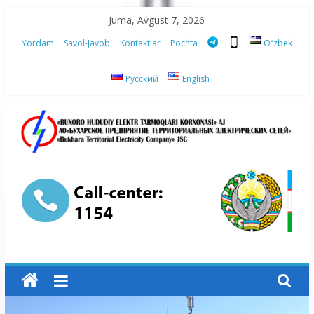
Skip
Juma, Avgust 7, 2026
to
Yordam
Savol-Javob
Kontaktlar
Pochta
Oʻzbek
content
Русский
English
“Buxoro
hududiy
elektr
tarmoqlari