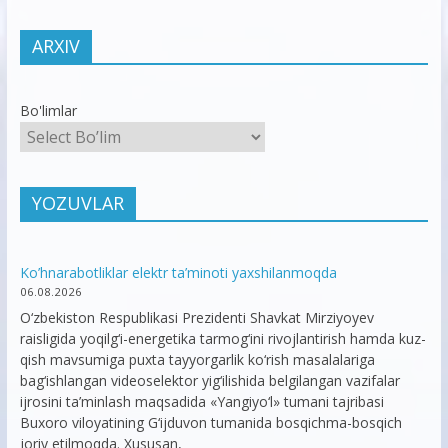
ARXIV
Bo'limlar
YOZUVLAR
Ko’hnarabotliklar elektr ta’minoti yaxshilanmoqda
06.08.2026
O‘zbekiston Respublikasi Prezidenti Shavkat Mirziyoyev
raisligida yoqilg‘i-energetika tarmog‘ini rivojlantirish hamda kuz-
qish mavsumiga puxta tayyorgarlik ko‘rish masalalariga
bag‘ishlangan videoselektor yig‘ilishida belgilangan vazifalar
ijrosini ta’minlash maqsadida «Yangiyo‘l» tumani tajribasi
Buxoro viloyatining G‘ijduvon tumanida bosqichma-bosqich
joriy etilmoqda. Xususan,