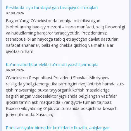
Peshkuda ziyo taratayotgan taraqqiyot chiroqlari
07.08.2026
Bugun Yangi O‘zbekistonda amalga oshirilayotgan
islohotlarning haqiqiy mezoni – inson manfaati, xalq farovonligi
va hududlarning barqaror taraqqiyotidir. Prezidentimiz
tashabbusi bilan hayotga tatbiq etilayotgan davlat dasturlari
nafaqat shaharlar, balki eng chekka qishloq va mahallalar
qiyofasini ham
Ko’hnarabotliklar elektr ta’minoti yaxshilanmoqda
06.08.2026
O‘zbekiston Respublikasi Prezidenti Shavkat Mirziyoyev
raisligida yoqilg‘i-energetika tarmog‘ini rivojlantirish hamda kuz-
qish mavsumiga puxta tayyorgarlik ko‘rish masalalariga
bag‘ishlangan videoselektor yig‘ilishida belgilangan vazifalar
ijrosini ta’minlash maqsadida «Yangiyo‘l» tumani tajribasi
Buxoro viloyatining G‘ijduvon tumanida bosqichma-bosqich
joriy etilmoqda. Xususan,
Podstansiyalar birma-bir ko’rikdan o’tkazilib, aniqlangan