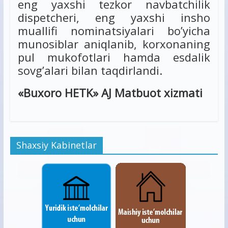
eng yaxshi tezkor navbatchilik
dispetcheri, eng yaxshi insho
muallifi nominatsiyalari bo’yicha
munosiblar aniqlanib, korxonaning
pul mukofotlari hamda esdalik
sovg’alari bilan taqdirlandi.
«Buxoro HETK» AJ Matbuot xizmati
Shaxsiy Kabinetlar