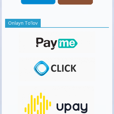
Onlayn To’lov