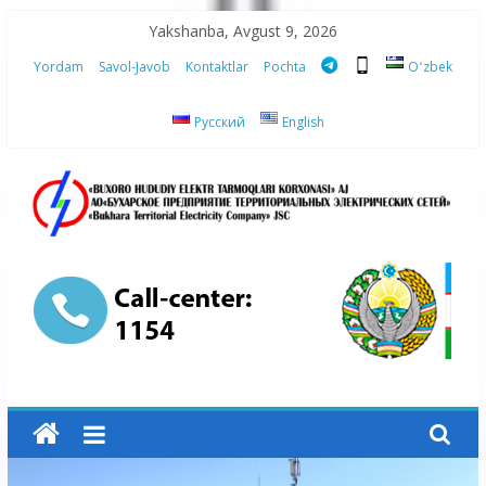
Skip
Yakshanba, Avgust 9, 2026
to
Yordam
Savol-Javob
Kontaktlar
Pochta
Oʻzbek
content
Русский
English
“Buxoro
hududiy
elektr
tarmoqlari