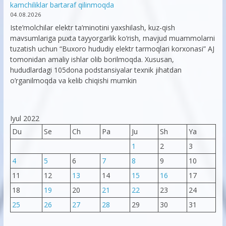
kamchiliklar bartaraf qilinmoqda
04.08.2026
Iste’molchilar elektr ta’minotini yaxshilash, kuz-qish
mavsumlariga puxta tayyorgarlik ko‘rish, mavjud muammolarni
tuzatish uchun “Buxoro hududiy elektr tarmoqlari korxonasi” AJ
tomonidan amaliy ishlar olib borilmoqda. Xususan,
hududlardagi 105dona podstansiyalar texnik jihatdan
o’rganilmoqda va kelib chiqishi mumkin
Iyul 2022
Du
Se
Ch
Pa
Ju
Sh
Ya
1
2
3
4
5
6
7
8
9
10
11
12
13
14
15
16
17
18
19
20
21
22
23
24
25
26
27
28
29
30
31