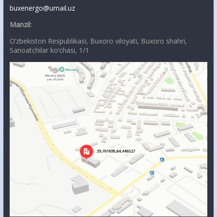
buxenergo@umail.uz
Manzil:
O’zbekiston Respublikasi, Buxoro viloyati, Buxoro shahri,
Sanoatchilar ko’chasi, 1/1