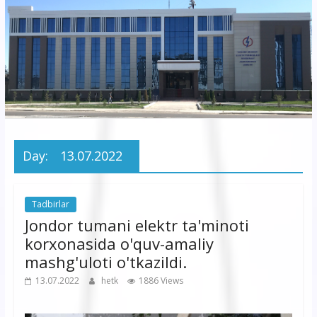
korxonasi”
AJ
“Buxoro
hududiy
elektr
tarmoqlari
Day:
13.07.2022
korxonasi”
AJ
Tadbirlar
Jondor tumani elektr ta'minoti
korxonasida o'quv-amaliy
mashg'uloti o'tkazildi.
13.07.2022
hetk
1886 Views