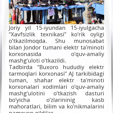
Joriy yil 15-iyundan 15-iyulgacha
“Xavfsizlik texnikasi” ko‘rik oyligi
o’tkazilmoqda. Shu munosabat
bilan Jondor tumani elektr ta’minoti
korxonasida o’quv-amaliy
mashg’uloti o’tkazildi.
Tadbirda “Buxoro hududiy elektr
tarmoqlari korxonasi” AJ tarkibidagi
tuman, shahar elektr ta’minoti
korxonalari xodimlari o’quv-amaliy
mashg’ulotini o’tkazish dasturi
bo’yicha o’zlarininig kasb
mahoratlari, bilim va ko’nikmalarini
namoyon qildilar.