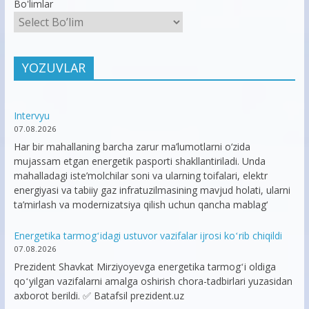
Bo'limlar
YOZUVLAR
Intervyu
07.08.2026
Har bir mahallaning barcha zarur ma’lumotlarni o‘zida
mujassam etgan energetik pasporti shakllantiriladi. Unda
mahalladagi iste’molchilar soni va ularning toifalari, elektr
energiyasi va tabiiy gaz infratuzilmasining mavjud holati, ularni
ta’mirlash va modernizatsiya qilish uchun qancha mablag‘
Energetika tarmogʻidagi ustuvor vazifalar ijrosi koʻrib chiqildi
07.08.2026
Prezident Shavkat Mirziyoyevga energetika tarmogʻi oldiga
qoʻyilgan vazifalarni amalga oshirish chora-tadbirlari yuzasidan
axborot berildi. ✅ Batafsil prezident.uz