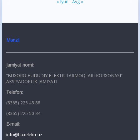
« Iyun
Avg »
Manzil
Jamiyat nomi:
“BUXORO HUDUDIY ELEKTR TARMOQLARI KORXONASI”
AKSIYADORLIK JAMIYATI
Telefon:
(8365) 225 43 88
(8365) 225 50 34
E-mail:
info@buxelektr.uz