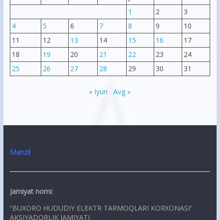
1
2
3
4
5
6
7
8
9
10
11
12
13
14
15
16
17
18
19
20
21
22
23
24
25
26
27
28
29
30
31
« Iyun
Avg »
Manzil
Jamiyat nomi:
“BUXORO HUDUDIY ELEKTR TARMOQLARI KORXONASI”
AKSIYADORLIK JAMIYATI