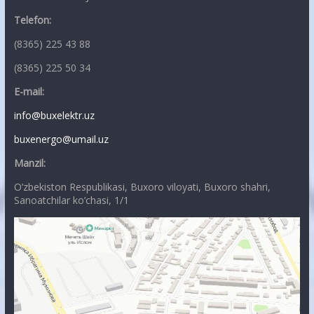
Telefon:
(8365) 225 43 88
(8365) 225 50 34
E-mail:
info@buxelektr.uz
buxenergo@umail.uz
Manzil:
O’zbekiston Respublikasi, Buxoro viloyati, Buxoro shahri,
Sanoatchilar ko’chasi, 1/1