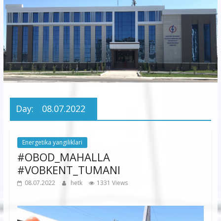
korxonasi”
AJ
“Buxoro
hududiy
elektr
tarmoqlari
Day:
08.07.2022
korxonasi”
AJ
Energetika yangiliklari
#OBOD_MAHALLA
#VOBKENT_TUMANI
08.07.2022
hetk
1331 Views