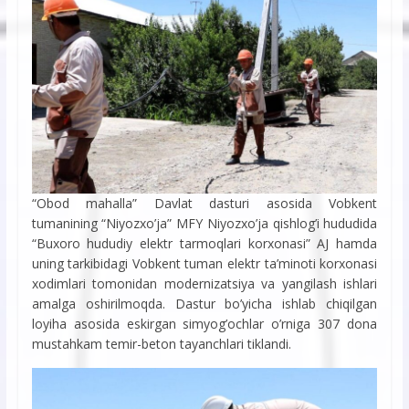
“Obod mahalla” Davlat dasturi asosida Vobkent
tumanining “Niyozxo’ja” MFY Niyozxo’ja qishlog’i hududida
“Buxoro hududiy elektr tarmoqlari korxonasi” AJ hamda
uning tarkibidagi Vobkent tuman elektr ta’minoti korxonasi
xodimlari tomonidan modernizatsiya va yangilash ishlari
amalga oshirilmoqda. Dastur bo’yicha ishlab chiqilgan
loyiha asosida eskirgan simyog’ochlar o’rniga 307 dona
mustahkam temir-beton tayanchlari tiklandi.