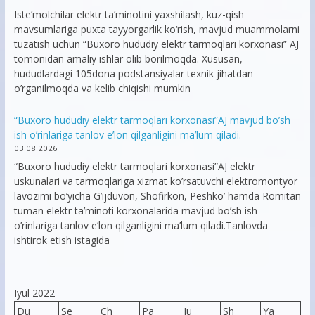
Iste’molchilar elektr ta’minotini yaxshilash, kuz-qish
mavsumlariga puxta tayyorgarlik ko‘rish, mavjud muammolarni
tuzatish uchun “Buxoro hududiy elektr tarmoqlari korxonasi” AJ
tomonidan amaliy ishlar olib borilmoqda. Xususan,
hududlardagi 105dona podstansiyalar texnik jihatdan
o’rganilmoqda va kelib chiqishi mumkin
“Buxoro hududiy elektr tarmoqlari korxonasi”AJ mavjud bo’sh
ish o’rinlariga tanlov e’lon qilganligini ma’lum qiladi.
03.08.2026
“Buxoro hududiy elektr tarmoqlari korxonasi”AJ elektr
uskunalari va tarmoqlariga xizmat ko’rsatuvchi elektromontyor
lavozimi bo’yicha G’ijduvon, Shofirkon, Peshko’ hamda Romitan
tuman elektr ta’minoti korxonalarida mavjud bo’sh ish
o’rinlariga tanlov e’lon qilganligini ma’lum qiladi.Tanlovda
ishtirok etish istagida
Iyul 2022
Du
Se
Ch
Pa
Ju
Sh
Ya