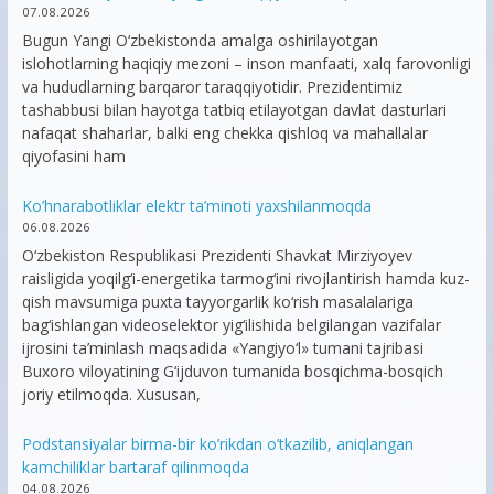
07.08.2026
Bugun Yangi O‘zbekistonda amalga oshirilayotgan
islohotlarning haqiqiy mezoni – inson manfaati, xalq farovonligi
va hududlarning barqaror taraqqiyotidir. Prezidentimiz
tashabbusi bilan hayotga tatbiq etilayotgan davlat dasturlari
nafaqat shaharlar, balki eng chekka qishloq va mahallalar
qiyofasini ham
Ko’hnarabotliklar elektr ta’minoti yaxshilanmoqda
06.08.2026
O‘zbekiston Respublikasi Prezidenti Shavkat Mirziyoyev
raisligida yoqilg‘i-energetika tarmog‘ini rivojlantirish hamda kuz-
qish mavsumiga puxta tayyorgarlik ko‘rish masalalariga
bag‘ishlangan videoselektor yig‘ilishida belgilangan vazifalar
ijrosini ta’minlash maqsadida «Yangiyo‘l» tumani tajribasi
Buxoro viloyatining G‘ijduvon tumanida bosqichma-bosqich
joriy etilmoqda. Xususan,
Podstansiyalar birma-bir ko’rikdan o’tkazilib, aniqlangan
kamchiliklar bartaraf qilinmoqda
04.08.2026