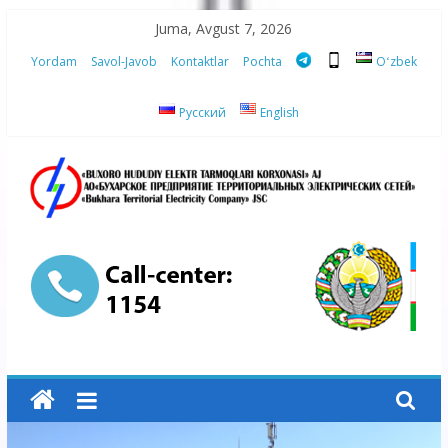
Skip
Juma, Avgust 7, 2026
to
Yordam
Savol-Javob
Kontaktlar
Pochta
Oʻzbek
content
Русский
English
“Buxoro
hududiy
elektr
tarmoqlari