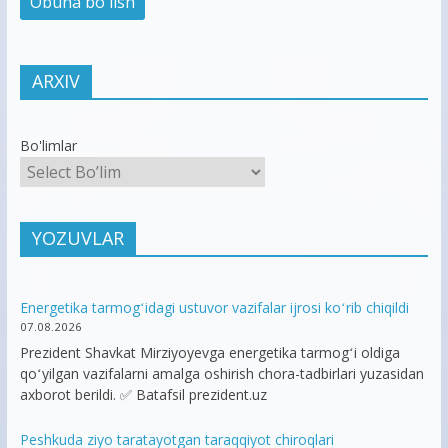
ARXIV
Bo'limlar
YOZUVLAR
Energetika tarmogʻidagi ustuvor vazifalar ijrosi koʻrib chiqildi
07.08.2026
Prezident Shavkat Mirziyoyevga energetika tarmogʻi oldiga
qoʻyilgan vazifalarni amalga oshirish chora-tadbirlari yuzasidan
axborot berildi. ✅ Batafsil prezident.uz
Peshkuda ziyo taratayotgan taraqqiyot chiroqlari