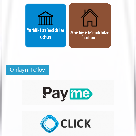
Onlayn To’lov