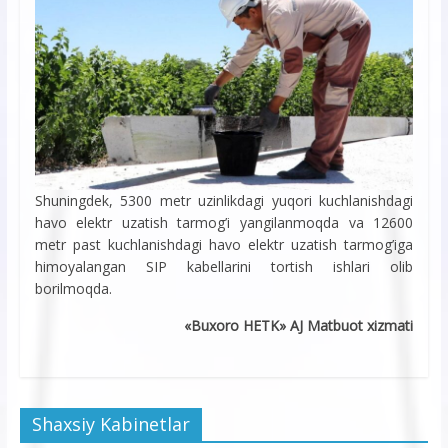
Shuningdek, 5300 metr uzinlikdagi yuqori kuchlanishdagi
havo elektr uzatish tarmog’i yangilanmoqda va 12600
metr past kuchlanishdagi havo elektr uzatish tarmog’iga
himoyalangan SIP kabellarini tortish ishlari olib
borilmoqda.
«Buxoro HETK» AJ Matbuot xizmati
Shaxsiy Kabinetlar