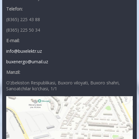
Telefon:
(8365) 225 43 88
(8365) 225 50 34
E-mail:
info@buxelektr.uz
buxenergo@umail.uz
Manzil:
O’zbekiston Respublikasi, Buxoro viloyati, Buxoro shahri,
Sanoatchilar ko’chasi, 1/1