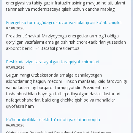
energiyasi va tabiiy gaz infratuzilmasining mavjud holati, ularni
ta’mirlash va modernizatsiya qilish uchun qancha mablag‘
Energetika tarmogʻidagi ustuvor vazifalar ijrosi koʻrib chiqildi
07.08.2026
Prezident Shavkat Mirziyoyevga energetika tarmogʻi oldiga
qoʻyilgan vazifalarni amalga oshirish chora-tadbirlari yuzasidan
axborot berildi. ✅ Batafsil prezident.uz
Peshkuda ziyo taratayotgan taraqqiyot chiroqlari
07.08.2026
Bugun Yangi O‘zbekistonda amalga oshirilayotgan
islohotlarning haqiqiy mezoni – inson manfaati, xalq farovonligi
va hududlarning barqaror taraqqiyotidir. Prezidentimiz
tashabbusi bilan hayotga tatbiq etilayotgan davlat dasturlari
nafaqat shaharlar, balki eng chekka qishloq va mahallalar
qiyofasini ham
Ko’hnarabotliklar elektr ta’minoti yaxshilanmoqda
06.08.2026
O‘zbekiston Respublikasi Prezidenti Shavkat Mirziyoyev