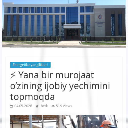
korxonasi”
AJ
“Buxoro
hududiy
elektr
tarmoqlari
Energetika yangiliklari
korxonasi”
⚡️ Yana bir murojaat
AJ
o’zining ijobiy yechimini
topmoqda
04.05.2026
hetk
519 Views