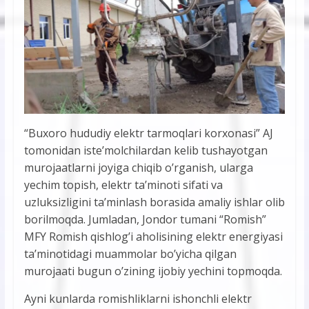
“Buxoro hududiy elektr tarmoqlari korxonasi” AJ
tomonidan iste’molchilardan kelib tushayotgan
murojaatlarni joyiga chiqib o’rganish, ularga
yechim topish, elektr ta’minoti sifati va
uzluksizligini ta’minlash borasida amaliy ishlar olib
borilmoqda. Jumladan, Jondor tumani “Romish”
MFY Romish qishlog’i aholisining elektr energiyasi
ta’minotidagi muammolar bo’yicha qilgan
murojaati bugun o’zining ijobiy yechini topmoqda.
Ayni kunlarda romishliklarni ishonchli elektr