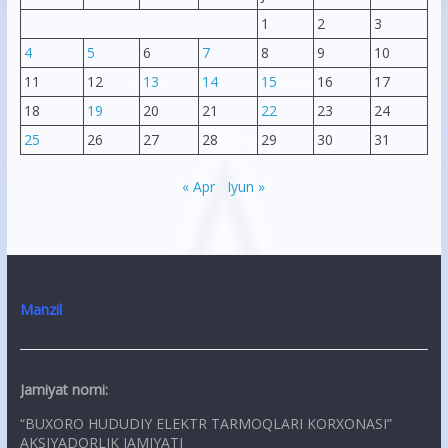
1
2
3
4
5
6
7
8
9
10
11
12
13
14
15
16
17
18
19
20
21
22
23
24
25
26
27
28
29
30
31
« Apr
Iyun »
Manzil
Jamiyat nomi:
“BUXORO HUDUDIY ELEKTR TARMOQLARI KORXONASI”
AKSIYADORLIK JAMIYATI