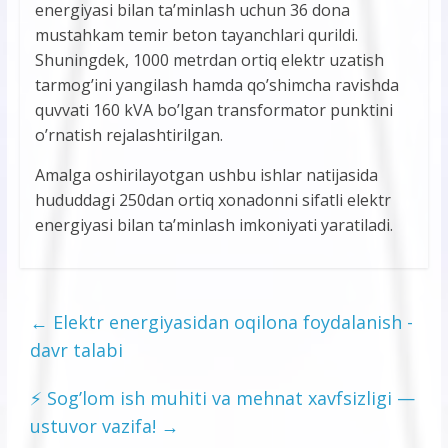
energiyasi bilan ta’minlash uchun 36 dona
mustahkam temir beton tayanchlari qurildi.
Shuningdek, 1000 metrdan ortiq elektr uzatish
tarmog’ini yangilash hamda qo’shimcha ravishda
quvvati 160 kVA bo’lgan transformator punktini
o’rnatish rejalashtirilgan.
Amalga oshirilayotgan ushbu ishlar natijasida
hududdagi 250dan ortiq xonadonni sifatli elektr
energiyasi bilan ta’minlash imkoniyati yaratiladi.
←
Elektr energiyasidan oqilona foydalanish -
davr talabi
⚡️ Sog’lom ish muhiti va mehnat xavfsizligi —
ustuvor vazifa!
→