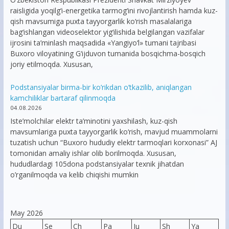
raisligida yoqilg‘i-energetika tarmog‘ini rivojlantirish hamda kuz-
qish mavsumiga puxta tayyorgarlik ko‘rish masalalariga
bag‘ishlangan videoselektor yig‘ilishida belgilangan vazifalar
ijrosini ta’minlash maqsadida «Yangiyo‘l» tumani tajribasi
Buxoro viloyatining G‘ijduvon tumanida bosqichma-bosqich
joriy etilmoqda. Xususan,
Podstansiyalar birma-bir ko’rikdan o’tkazilib, aniqlangan
kamchiliklar bartaraf qilinmoqda
04.08.2026
Iste’molchilar elektr ta’minotini yaxshilash, kuz-qish
mavsumlariga puxta tayyorgarlik ko‘rish, mavjud muammolarni
tuzatish uchun “Buxoro hududiy elektr tarmoqlari korxonasi” AJ
tomonidan amaliy ishlar olib borilmoqda. Xususan,
hududlardagi 105dona podstansiyalar texnik jihatdan
o’rganilmoqda va kelib chiqishi mumkin
May 2026
Du
Se
Ch
Pa
Ju
Sh
Ya