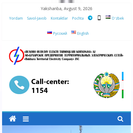
Skip
Yakshanba, Avgust 9, 2026
to
Yordam
Savol-Javob
Kontaktlar
Pochta
Oʻzbek
content
Русский
English
“Buxoro
hududiy
elektr
tarmoqlari