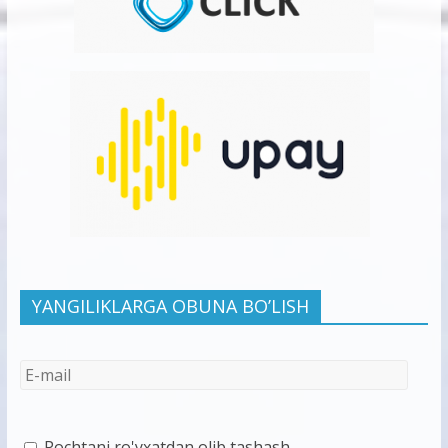
YANGILIKLARGA OBUNA BO’LISH
Pochtani ro'yxatdan olib tashash