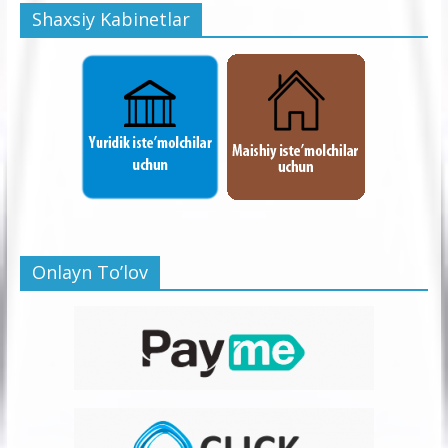
Shaxsiy Kabinetlar
Onlayn To’lov