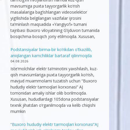
mavsumiga puxta tayyorgarlik ko‘rish
masalalariga bag‘ishlangan videoselektor
yig‘ilishida belgilangan vazifalar ijrosini
ta’minlash maqsadida «Yangiyo‘l» tumani
tajribasi Buxoro viloyatining G‘ijduvon tumanida
bosqichma-bosqich joriy etilmoqda. Xususan,
Podstansiyalar birma-bir ko’rikdan o’tkazilib,
aniqlangan kamchiliklar bartaraf qilinmoqda
04.08.2026
Iste’molchilar elektr ta’minotini yaxshilash, kuz-
qish mavsumlariga puxta tayyorgarlik ko‘rish,
mavjud muammolarni tuzatish uchun “Buxoro
hududiy elektr tarmoqlari korxonasi” AJ
tomonidan amaliy ishlar olib borilmoqda.
Xususan, hududlardagi 105dona podstansiyalar
texnik jihatdan o’rganilmoqda va kelib chiqishi
mumkin
“Buxoro hududiy elektr tarmoqlari korxonasi”AJ