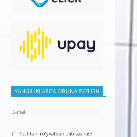
YANGILIKLARGA OBUNA BO’LISH
Pochtani ro'yxatdan olib tashash