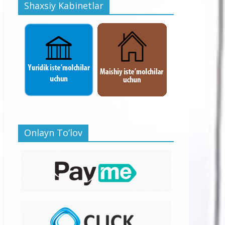
Shaxsiy Kabinetlar
Onlayn To’lov