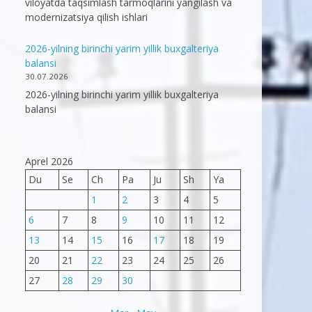
viloyatda taqsimlash tarmoqlarini yangilash va
modernizatsiya qilish ishlari
2026-yilning birinchi yarim yillik buxgalteriya
balansi
30.07.2026
2026-yilning birinchi yarim yillik buxgalteriya
balansi
Aprel 2026
Du
Se
Ch
Pa
Ju
Sh
Ya
1
2
3
4
5
6
7
8
9
10
11
12
13
14
15
16
17
18
19
20
21
22
23
24
25
26
27
28
29
30