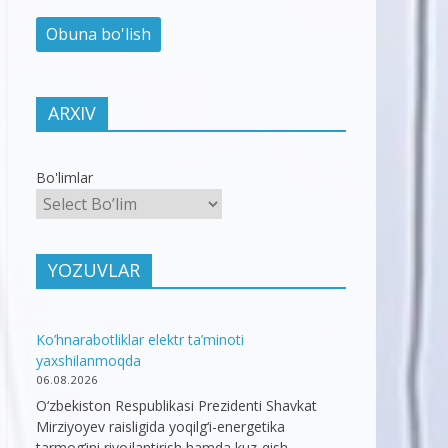
ARXIV
Bo'limlar
YOZUVLAR
Ko’hnarabotliklar elektr ta’minoti
yaxshilanmoqda
06.08.2026
O‘zbekiston Respublikasi Prezidenti Shavkat
Mirziyoyev raisligida yoqilg‘i-energetika
tarmog‘ini rivojlantirish hamda kuz-qish