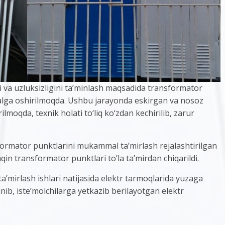
i va uzluksizligini ta’minlash maqsadida transformator
alga oshirilmoqda. Ushbu jarayonda eskirgan va nosoz
moqda, texnik holati to‘liq ko‘zdan kechirilib, zarur
formator punktlarini mukammal ta’mirlash rejalashtirilgan
aqin transformator punktlari to’la ta’mirdan chiqarildi.
’mirlash ishlari natijasida elektr tarmoqlarida yuzaga
inib, iste’molchilarga yetkazib berilayotgan elektr