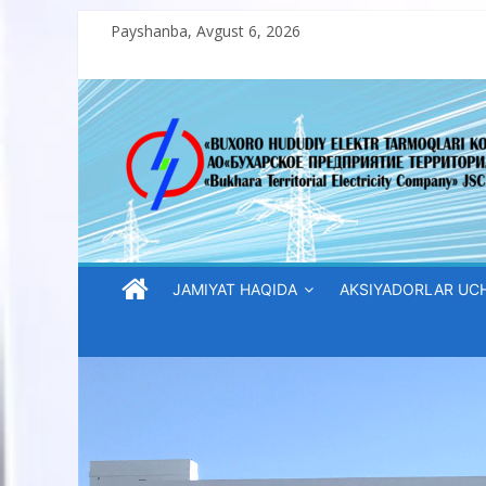
Skip
Payshanba, Avgust 6, 2026
to
content
“Buxoro
hududiy
elektr
tarmoqlari
JAMIYAT HAQIDA
AKSIYADORLAR UC
korxonasi”
AJ
“Buxoro