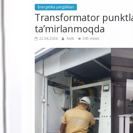
Energetika yangiliklari
Transformator punkt
ta’mirlanmoqda
22.04.2026
hetk
345 Views