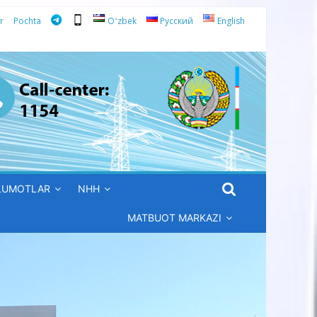
r
Pochta
Oʻzbek
Русский
English
’LUMOTLAR
NHH
MATBUOT MARKAZI