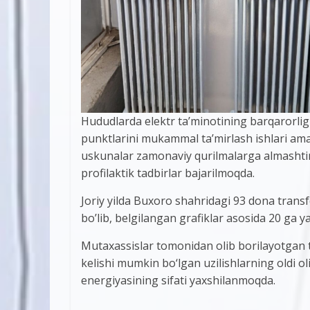
Hududlarda elektr ta’minotining barqarorlig
punktlarini mukammal ta’mirlash ishlari am
uskunalar zamonaviy qurilmalarga almashtiril
profilaktik tadbirlar bajarilmoqda.
Joriy yilda Buxoro shahridagi 93 dona trans
bo’lib, belgilangan grafiklar asosida 20 ga y
Mutaxassislar tomonidan olib borilayotgan ta
kelishi mumkin bo‘lgan uzilishlarning oldi ol
energiyasining sifati yaxshilanmoqda.