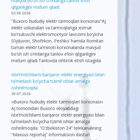
mavjud bo’sh ish o’rinlariga tanlov e’lon
qilganligini ma’lum qiladi.
03.08.2026
“Buxoro hududiy elektr tarmoqlari korxonasi”AJ
elektr uskunalari va tarmoqlariga xizmat
ko’rsatuvchi elektromontyor lavozimi bo’yicha
G’ijduvon, Shofirkon, Peshko’ hamda Romitan
tuman elektr ta’minoti korxonalarida mavjud
bo’sh ish o’rinlariga tanlov e’lon qilganligini
ma’lum qiladi.Tanlovda ishtirok etish istagida
Isteʼmolchilarni barqaror elektr energiyasi bilan
taʼminlash bo‘yicha tizimli ishlar amalga
oshirilmoqda.
30.07.2026
«Buxoro hududiy elektr tarmoqlari korxonasi»
AJ tomonidan Buxoro viloyatidagi
isteʼmolchilarni barqaror elektr energiyasi bilan
taʼminlash bo‘yicha tizimli ishlar amalga
oshirilmoqda. “O’zbekiston 24” telekanalining
“Maxsus reportaj” informatsion dasturi