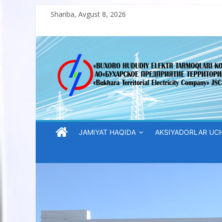
Skip
Shanba, Avgust 8, 2026
to
content
“Buxoro
hududiy
elektr
tarmoqlari
JAMIYAT HAQIDA
AKSIYADORLAR UC
korxonasi”
AJ
“Buxoro