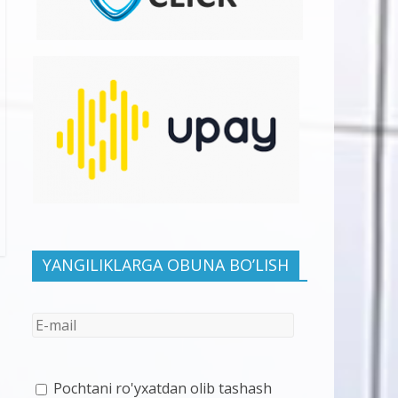
YANGILIKLARGA OBUNA BO’LISH
Pochtani ro'yxatdan olib tashash