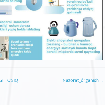
I TO’SIQ
Nazorat_órganish
→