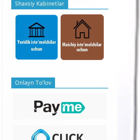
Shaxsiy Kabinetlar
Onlayn To’lov