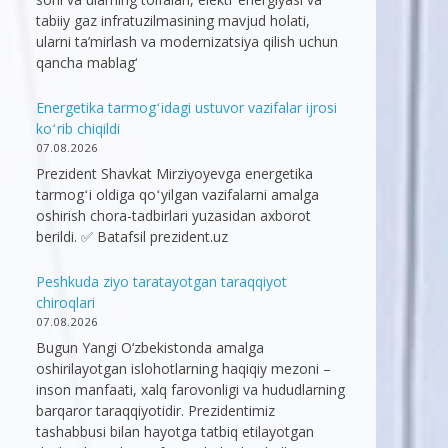
tabiiy gaz infratuzilmasining mavjud holati,
ularni ta’mirlash va modernizatsiya qilish uchun
qancha mablag‘
Energetika tarmogʻidagi ustuvor vazifalar ijrosi
koʻrib chiqildi
07.08.2026
Prezident Shavkat Mirziyoyevga energetika
tarmogʻi oldiga qoʻyilgan vazifalarni amalga
oshirish chora-tadbirlari yuzasidan axborot
berildi. ✅ Batafsil prezident.uz
Peshkuda ziyo taratayotgan taraqqiyot
chiroqlari
07.08.2026
Bugun Yangi O‘zbekistonda amalga
oshirilayotgan islohotlarning haqiqiy mezoni –
inson manfaati, xalq farovonligi va hududlarning
barqaror taraqqiyotidir. Prezidentimiz
tashabbusi bilan hayotga tatbiq etilayotgan