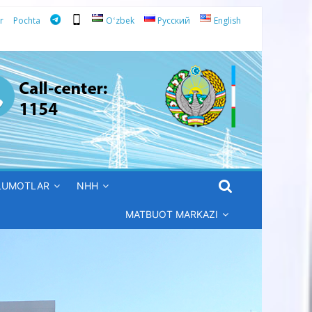
r
Pochta
Oʻzbek
Русский
English
’LUMOTLAR
NHH
MATBUOT MARKAZI