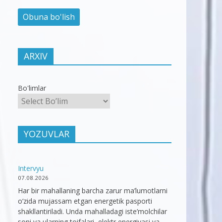
ARXIV
Bo'limlar
YOZUVLAR
Intervyu
07.08.2026
Har bir mahallaning barcha zarur ma’lumotlarni
o‘zida mujassam etgan energetik pasporti
shakllantiriladi. Unda mahalladagi iste’molchilar
soni va ularning toifalari, elektr energiyasi va