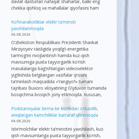
davlat dasturlari nafaqat shaharlar, balki eng
chekka qishloq va mahallalar qiyofasini ham
Ko’hnarabotliklar elektr ta’minoti
yaxshilanmoqda
06.08.2026
O‘zbekiston Respublikasi Prezidenti Shavkat
Mirziyoyev raisligida yoqilg‘i-energetika
tarmog‘ini rivojlantirish hamda kuz-qish
mavsumiga puxta tayyorgarlik ko‘rish
masalalariga bag‘ishlangan videoselektor
yig‘ilishida belgilangan vazifalar ijrosini
ta’minlash maqsadida «Yangiyo‘l» tumani
tajribasi Buxoro viloyatining G‘ijduvon tumanida
bosqichma-bosqich joriy etilmoqda. Xususan,
Podstansiyalar birma-bir ko’rikdan o’tkazilib,
aniqlangan kamchiliklar bartaraf qilinmoqda
04.08.2026
Iste’molchilar elektr ta’minotini yaxshilash, kuz-
qish mavsumlariga puxta tayyorgarlik ko‘rish,