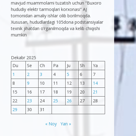
mavjud muammolarni tuzatish uchun “Buxoro
hududiy elektr tarmoqlari korxonasi” AJ
tomonidan amaliy ishlar olib borilmoqda.
Xususan, hududlardagi 105dona podstansiyalar
texnik jihatdan o’rganilmoqda va kelib chiqishi
mumkin
Dekabr 2025
Du
Se
Ch
Pa
Ju
Sh
Ya
1
2
3
4
5
6
7
8
9
10
11
12
13
14
15
16
17
18
19
20
21
22
23
24
25
26
27
28
29
30
31
« Noy
Yan »