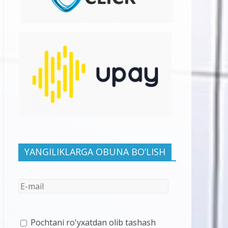
YANGILIKLARGA OBUNA BO’LISH
Pochtani ro'yxatdan olib tashash