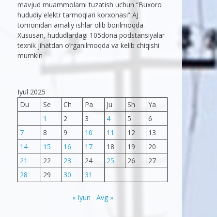
mavjud muammolarni tuzatish uchun “Buxoro
hududiy elektr tarmoqlari korxonasi” AJ
tomonidan amaliy ishlar olib borilmoqda.
Xususan, hududlardagi 105dona podstansiyalar
texnik jihatdan o’rganilmoqda va kelib chiqishi
mumkin
Iyul 2025
Du
Se
Ch
Pa
Ju
Sh
Ya
1
2
3
4
5
6
7
8
9
10
11
12
13
14
15
16
17
18
19
20
21
22
23
24
25
26
27
28
29
30
31
« Iyun
Avg »