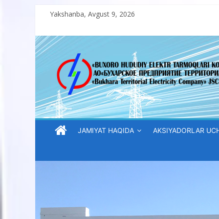
Skip
Yakshanba, Avgust 9, 2026
to
content
“Buxoro
hududiy
elektr
tarmoqlari
JAMIYAT HAQIDA
AKSIYADORLAR UC
korxonasi”
AJ
“Buxoro