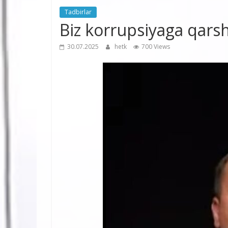
Tadbirlar
Biz korrupsiyaga qarsh
30.07.2025
hetk
700 Views