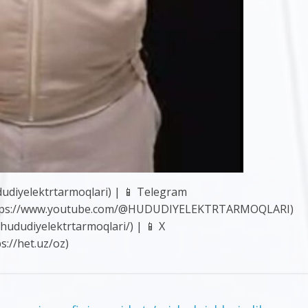
udiyelektrtarmoqlari) | 📱 Telegram
 (https://www.youtube.com/@HUDUDIYELEKTRTARMOQLARI)
hududiyelektrtarmoqlari/) | 📱 X
s://het.uz/oz)