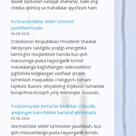
davlat dasturlari nafaqat shaharlar, balki eng
chekka qishloq va mahallalar qiyofasini ham
Ko’hnarabotliklar elektr ta’minoti
yaxshilanmoqda
06.08.2026
O‘zbekiston Respublikasi Prezidenti Shavkat
Mirziyoyev raisligida yoqilg‘i-energetika
tarmog‘ini rivojlantirish hamda kuz-qish
mavsumiga puxta tayyorgarlik ko‘rish
masalalariga bag‘ishlangan videoselektor
yig‘ilishida belgilangan vazifalar ijrosini
ta’minlash maqsadida «Yangiyo‘l» tumani
tajribasi Buxoro viloyatining G‘ijduvon tumanida
bosqichma-bosqich joriy etilmoqda. Xususan,
Podstansiyalar birma-bir ko’rikdan o’tkazilib,
aniqlangan kamchiliklar bartaraf qilinmoqda
04.08.2026
Iste’molchilar elektr ta’minotini yaxshilash, kuz-
qish mavsumlariga puxta tayyorgarlik ko‘rish,