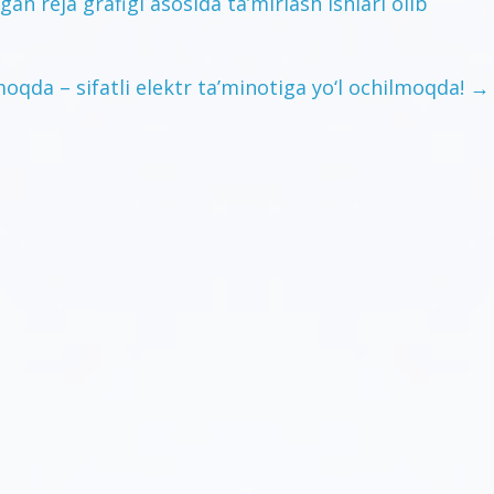
an reja grafigi asosida ta’mirlash ishlari olib
moqda – sifatli elektr ta’minotiga yo‘l ochilmoqda!
→