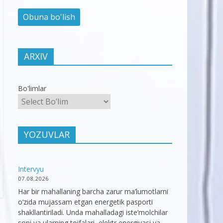
ARXIV
Bo'limlar
YOZUVLAR
Intervyu
07.08.2026
Har bir mahallaning barcha zarur ma’lumotlarni
o‘zida mujassam etgan energetik pasporti
shakllantiriladi. Unda mahalladagi iste’molchilar
soni va ularning toifalari, elektr energiyasi va