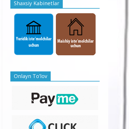
Shaxsiy Kabinetlar
Onlayn To’lov