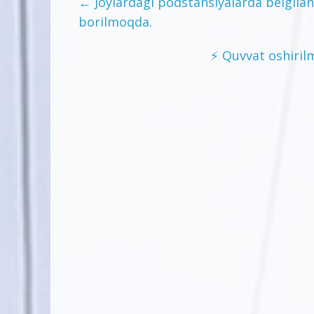
←
Joylardagi podstansiyalarda belgilang
borilmoqda.
⚡️ Quvvat oshiril