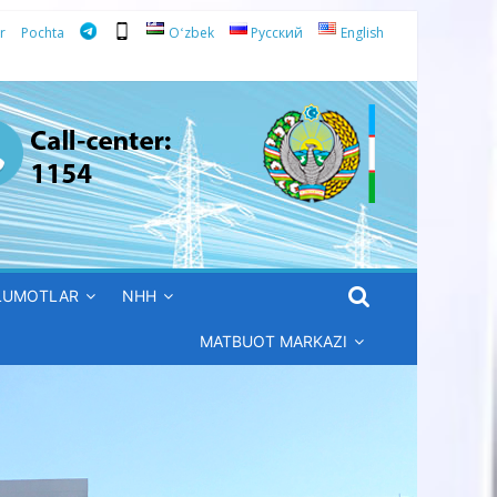
r
Pochta
Oʻzbek
Русский
English
’LUMOTLAR
NHH
MATBUOT MARKAZI