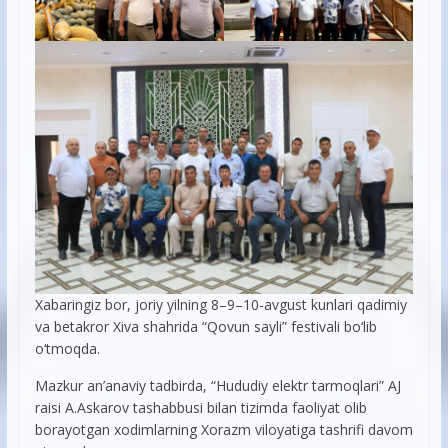
Xabaringiz bor, joriy yilning 8–9–10-avgust kunlari qadimiy
va betakror Xiva shahrida “Qovun sayli” festivali bo‘lib
o‘tmoqda.
Mazkur an’anaviy tadbirda, “Hududiy elektr tarmoqlari” AJ
raisi A.Askarov tashabbusi bilan tizimda faoliyat olib
borayotgan xodimlarning Xorazm viloyatiga tashrifi davom