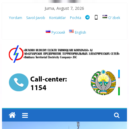
Skip
Juma, Avgust 7, 2026
to
Yordam
Savol-Javob
Kontaktlar
Pochta
Oʻzbek
content
Русский
English
“Buxoro
hududiy
elektr
tarmoqlari