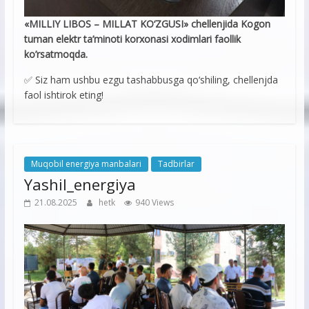
«MILLIY LIBOS – MILLAT KO‘ZGUSI» chellenjida Kogon
tuman elektr ta’minoti korxonasi xodimlari faollik
ko’rsatmoqda.
✅ Siz ham ushbu ezgu tashabbusga qo‘shiling, chellenjda
faol ishtirok eting!
Muqobil energiya manbalari
Tadbirlar
Yashil_energiya
21.08.2025
hetk
940 Views