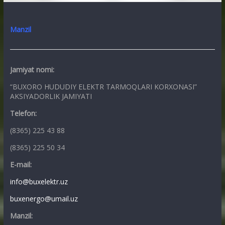
Manzil
Jamiyat nomi:
“BUXORO HUDUDIY ELEKTR TARMOQLARI KORXONASI”
AKSIYADORLIK JAMIYATI
Telefon:
(8365) 225 43 88
(8365) 225 50 34
E-mail:
info@buxelektr.uz
buxenergo@umail.uz
Manzil: