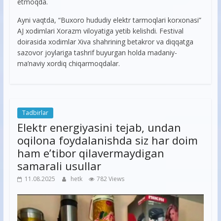
etmoqda.
Ayni vaqtda, “Buxoro hududiy elektr tarmoqlari korxonasi”
AJ xodimlari Xorazm viloyatiga yetib kelishdi. Festival
doirasida xodimlar Xiva shahrining betakror va diqqatga
sazovor joylariga tashrif buyurgan holda madaniy-
ma’naviy xordiq chiqarmoqdalar.
Tadbirlar
Elektr energiyasini tejab, undan
oqilona foydalanishda siz har doim
ham e’tibor qilavermaydigan
samarali usullar
11.08.2025
hetk
782 Views