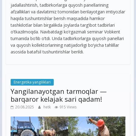
jadallashtirish, tadbirkorlarga quyosh panellarining
afzalliklari va davlatimiz tomonidan berilayotgan imtiyozlar
haqida tushuntirishlar berish maqsadida hamkor
tashkilotlar bilan birgalikda joylarda targ’ibot tadbirlari
o’tkazilmoqda. Navbatdagi ko’rgazmali seminar Vobkent
tumanida bo’lib o’tdi. Unda tadbirkorlarga quyosh panellari
va quyosh kollektorlarining natijadorligi bo’yicha tahlillar
asosida batafsil tushuntirishlar berildi.
Energetika yangiliklari
Yangilanayotgan tarmoqlar —
barqaror kelajak sari qadam!
20.08.2025
hetk
915 Views