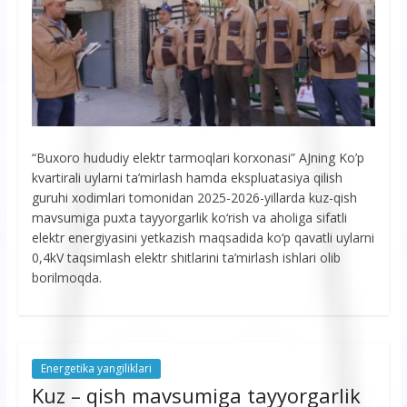
“Buxoro hududiy elektr tarmoqlari korxonasi” AJning Ko’p
kvartirali uylarni ta’mirlash hamda ekspluatasiya qilish
guruhi xodimlari tomonidan 2025-2026-yillarda kuz-qish
mavsumiga puxta tayyorgarlik ko‘rish va aholiga sifatli
elektr energiyasini yetkazish maqsadida ko‘p qavatli uylarni
0,4kV taqsimlash elektr shitlarini ta’mirlash ishlari olib
borilmoqda.
Energetika yangiliklari
Kuz – qish mavsumiga tayyorgarlik