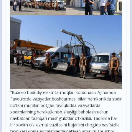
“Buxoro hududiy elektr tarmoqlari korxonasi» AJ hamda
Favqulotda vaziyatlar boshqarmasi bilan hamkorlikda sodir
bo’lishi mumkin bo’lgan favqulodda vaziyatlarda
xodimlarining harakatlanish shayligi baholash uchun
navbatdan tashqari mashg’ulotlar o’tkazildi. Tadbirda har
bir xodim o’z xizmat vazifasini bajarishi chog’ida xavfsizlik
texnikasi qoidalari talablariga qat’iyan amal qilishi, ishni