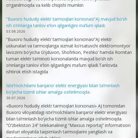
o’rganilmoqda va kelib chiqishi mumkin
“Buxoro hududiy elektr tarmoqlari korxonasi”AJ mavjud bo’sh
ish o’rinlariga tanlov e’lon qilganligini ma’lum qiladi.
03.08.2026
“Buxoro hududiy elektr tarmoqlari korxonasi”AJ elektr
uskunalari va tarmoqlariga xizmat ko’rsatuvchi elektromontyor
lavozimi bo’yicha G’ijduvon, Shofirkon, Peshko’ hamda Romitan
tuman elektr ta’minoti korxonalarida mavjud bo’sh ish
o’rinlariga tanlov e’lon qilganligini ma’lum qiladi.Tanlovda
ishtirok etish istagida
Isteʼmolchilarni barqaror elektr energiyasi bilan taʼminlash
bo‘yicha tizimli ishlar amalga oshirilmoqda.
30.07.2026
«Buxoro hududiy elektr tarmoqlari korxonasi» AJ tomonidan
Buxoro viloyatidagi isteʼmolchilarni barqaror elektr energiyasi
bilan taʼminlash bo‘yicha tizimli ishlar amalga oshirilmoqda.
“O’zbekiston 24” telekanalining “Maxsus reportaj” informatsion
dasturi viloyatda taqsimlash tarmoqlarini yangilash va