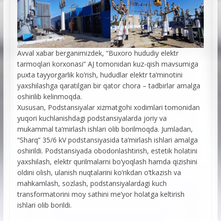
Avval xabar berganimizdek, “Buxoro hududiy elektr
tarmoqlari korxonasi” AJ tomonidan kuz-qish mavsumiga
puxta tayyorgarlik ko’rish, hududlar elektr ta’minotini
yaxshilashga qaratilgan bir qator chora – tadbirlar amalga
oshirilib kelinmoqda.
Xususan, Podstansiyalar xizmatgohi xodimlari tomonidan
yuqori kuchlanishdagi podstansiyalarda joriy va
mukammal ta’mirlash ishlari olib borilmoqda. Jumladan,
“Sharq” 35/6 kV podstansiyasida ta’mirlash ishlari amalga
oshirildi. Podstansiyada obodonlashtirish, estetik holatini
yaxshilash, elektr qurilmalarni bo‘yoqlash hamda qizishini
oldini olish, ulanish nuqtalarini ko’rikdan o’tkazish va
mahkamlash, sozlash, podstansiyalardagi kuch
transformatorini moy sathini me’yor holatga keltirish
ishlari olib borildi.