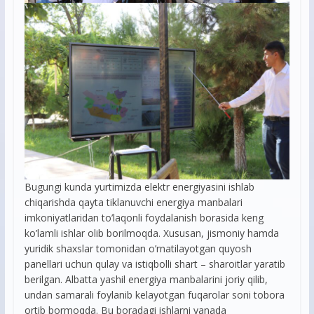
Bugungi kunda yurtimizda elektr energiyasini ishlab
chiqarishda qayta tiklanuvchi energiya manbalari
imkoniyatlaridan to’laqonli foydalanish borasida keng
ko’lamli ishlar olib borilmoqda. Xususan, jismoniy hamda
yuridik shaxslar tomonidan o’rnatilayotgan quyosh
panellari uchun qulay va istiqbolli shart – sharoitlar yaratib
berilgan. Albatta yashil energiya manbalarini joriy qilib,
undan samarali foylanib kelayotgan fuqarolar soni tobora
ortib bormoqda. Bu boradagi ishlarni yanada