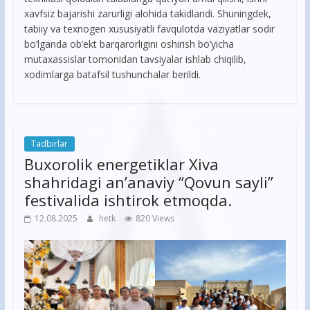
xavfsiz bajarishi zarurligi alohida takidlandi. Shuningdek,
tabiiy va texnogen xususiyatli favqulotda vaziyatlar sodir
bo’lganda ob’ekt barqarorligini oshirish bo’yicha
mutaxassislar tomonidan tavsiyalar ishlab chiqilib,
xodimlarga batafsil tushunchalar berildi.
Tadbirlar
Buxorolik energetiklar Xiva
shahridagi an’anaviy “Qovun sayli”
festivalida ishtirok etmoqda.
12.08.2025
hetk
820 Views