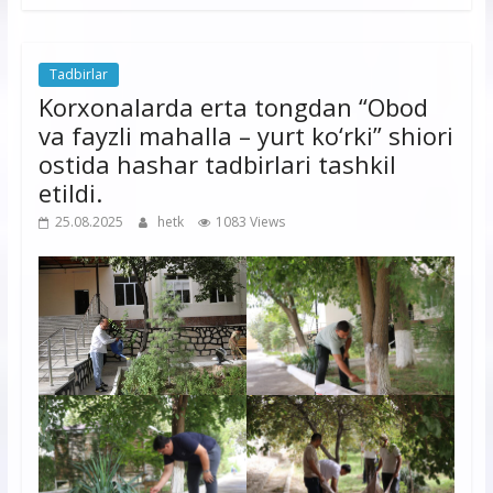
Tadbirlar
Korxonalarda erta tongdan “Obod
va fayzli mahalla – yurt ko‘rki” shiori
ostida hashar tadbirlari tashkil
etildi.
25.08.2025
hetk
1083 Views