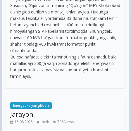
Xususan, G’ijduvon tumanining “Qo’rg’on” MFY Shokirobod
qishlog’ida qurilish va montaj ishlari avjida. Hududga
maxsus texnikalar yordamida 33 dona mustahkam temir
beton tayanchlari rostlanib, 1 400 metr uzinlikdagi
himoyalangan SIP kabellarini tortilmoqda. Shuningdek,
quvvati 160 kVA bo’lgan transformator punkti yangilanib,
shahar tipidagi 400 kVAli transformator punkti
o’rnatilmoqda.
Bu esa nafaqat elektr ta’minotining sifatini oshiradi, balki
mahalladagi 300ga yaqin xonadonga elektr energiyasini
barqaror, uzluksiz, xavfsiz va samarali yetib borishni
ta’minlaydi.
Energetika yangiliklari
Jarayon
15.08.2025
hetk
796 Views