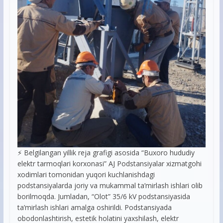
⚡️ Belgilangan yillik reja grafigi asosida “Buxoro hududiy
elektr tarmoqlari korxonasi” AJ Podstansiyalar xizmatgohi
xodimlari tomonidan yuqori kuchlanishdagi
podstansiyalarda joriy va mukammal ta’mirlash ishlari olib
borilmoqda. Jumladan, “Olot” 35/6 kV podstansiyasida
ta’mirlash ishlari amalga oshirildi. Podstansiyada
obodonlashtirish, estetik holatini yaxshilash, elektr