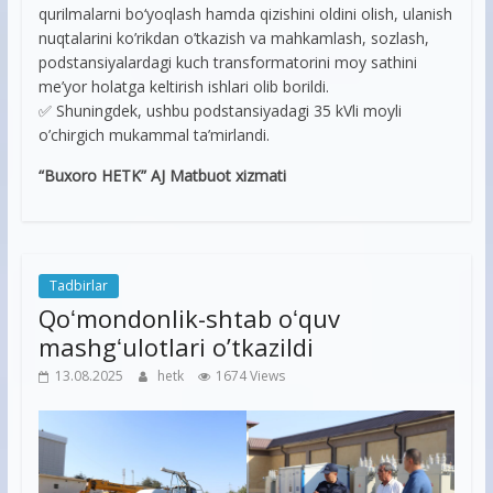
qurilmalarni bo‘yoqlash hamda qizishini oldini olish, ulanish
nuqtalarini ko’rikdan o’tkazish va mahkamlash, sozlash,
podstansiyalardagi kuch transformatorini moy sathini
me’yor holatga keltirish ishlari olib borildi.
✅ Shuningdek, ushbu podstansiyadagi 35 kVli moyli
o’chirgich mukammal ta’mirlandi.
“Buxoro HETK” AJ Matbuot xizmati
Tadbirlar
Qoʻmondonlik-shtab oʻquv
mashgʻulotlari o’tkazildi
13.08.2025
hetk
1674 Views