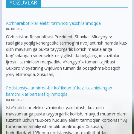
YOZUVLAR
Ko’hnarabotliklar elektr ta’minoti yaxshilanmoqda
06.08.2026
O‘zbekiston Respublikasi Prezidenti Shavkat Mirziyoyev
raisligida yoqilg‘i-energetika tarmog‘ini rivojlantirish hamda kuz-
qish mavsumiga puxta tayyorgarlik ko‘rish masalalariga
bag‘ishlangan videoselektor yig‘ilishida belgilangan vazifalar
ijrosini ta’minlash maqsadida «Yangiyo‘l» tumani tajribasi
Buxoro viloyatining G‘ijduvon tumanida bosqichma-bosqich
joriy etilmoqda. Xususan,
Podstansiyalar birma-bir ko’rikdan o’tkazilib, aniqlangan
kamchiliklar bartaraf qilinmoqda
04.08.2026
Iste’molchilar elektr ta’minotini yaxshilash, kuz-qish
mavsumlariga puxta tayyorgarlik ko‘rish, mavjud muammolarni
tuzatish uchun “Buxoro hududiy elektr tarmoqlari korxonasi” AJ
tomonidan amaliy ishlar olib borilmoqda. Xususan,
hududlardagi 105dona podstansiyalar texnik jihatdan