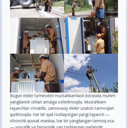
Bugun elektr ta’minotini mustahkamlash borasida muhim
yangilanish ishlari amalga oshirilmoqda. Mustahkam
tayanchlar o‘rnatilib, zamonaviy elektr uzatish tarmoqlari
qurilmoqda. Har bir qad rostlayotgan yangi tayanch —
ishonchli quvvat manbai, har bir yangilangan tarmoq esa
— yorug‘lik va farovonlik sari tashlangan qadamdir.