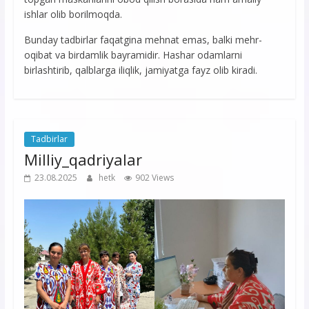
ishlar olib borilmoqda.
Bunday tadbirlar faqatgina mehnat emas, balki mehr-
oqibat va birdamlik bayramidir. Hashar odamlarni
birlashtirib, qalblarga iliqlik, jamiyatga fayz olib kiradi.
Tadbirlar
Milliy_qadriyalar
23.08.2025
hetk
902 Views