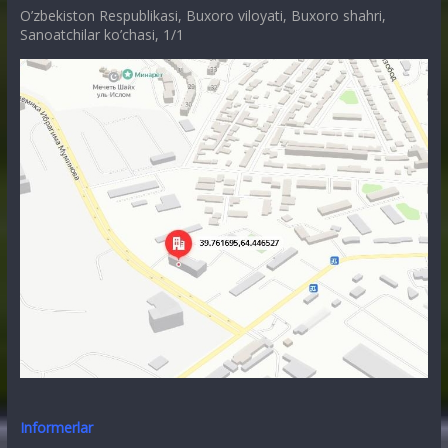
O’zbekiston Respublikasi, Buxoro viloyati, Buxoro shahri,
Sanoatchilar ko’chasi, 1/1
Informerlar