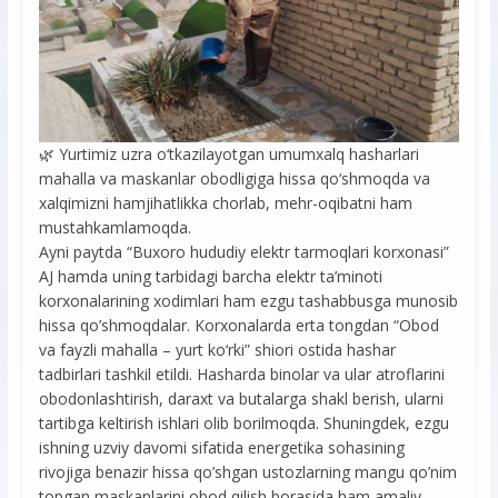
🌿 Yurtimiz uzra o‘tkazilayotgan umumxalq hasharlari
mahalla va maskanlar obodligiga hissa qo‘shmoqda va
xalqimizni hamjihatlikka chorlab, mehr-oqibatni ham
mustahkamlamoqda.
Ayni paytda “Buxoro hududiy elektr tarmoqlari korxonasi”
AJ hamda uning tarbidagi barcha elektr ta’minoti
korxonalarining xodimlari ham ezgu tashabbusga munosib
hissa qo’shmoqdalar. Korxonalarda erta tongdan “Obod
va fayzli mahalla – yurt ko‘rki” shiori ostida hashar
tadbirlari tashkil etildi. Hasharda binolar va ular atroflarini
obodonlashtirish, daraxt va butalarga shakl berish, ularni
tartibga keltirish ishlari olib borilmoqda. Shuningdek, ezgu
ishning uzviy davomi sifatida energetika sohasining
rivojiga benazir hissa qo’shgan ustozlarning mangu qo’nim
topgan maskanlarini obod qilish borasida ham amaliy