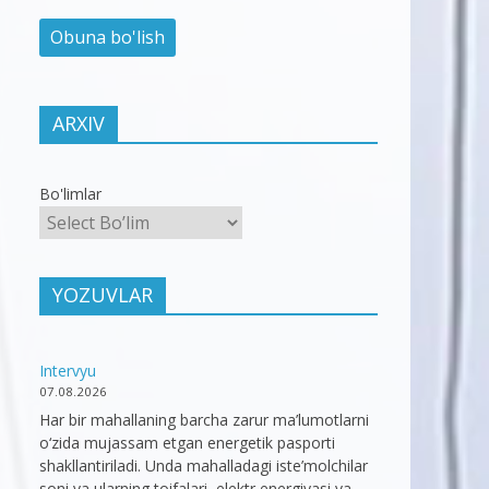
ARXIV
Bo'limlar
YOZUVLAR
Intervyu
07.08.2026
Har bir mahallaning barcha zarur ma’lumotlarni
o‘zida mujassam etgan energetik pasporti
shakllantiriladi. Unda mahalladagi iste’molchilar
soni va ularning toifalari, elektr energiyasi va