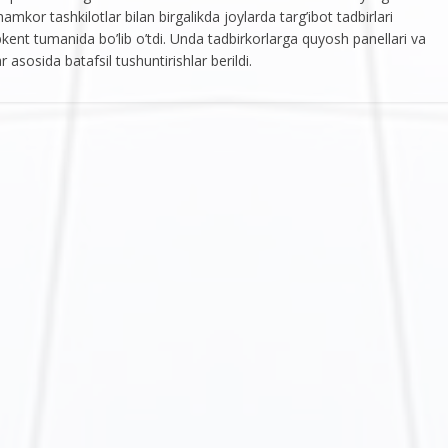
mkor tashkilotlar bilan birgalikda joylarda targ’ibot tadbirlari
ent tumanida bo’lib o’tdi. Unda tadbirkorlarga quyosh panellari va
r asosida batafsil tushuntirishlar berildi.