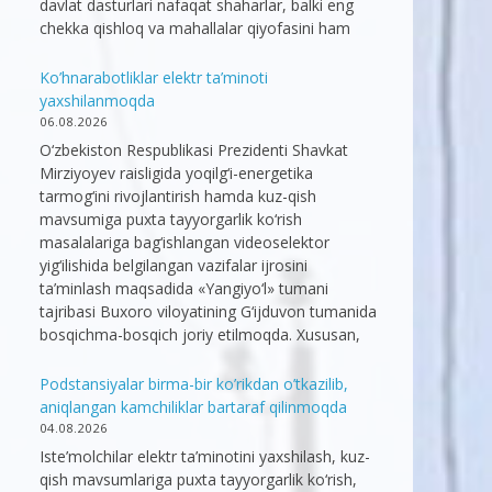
davlat dasturlari nafaqat shaharlar, balki eng
chekka qishloq va mahallalar qiyofasini ham
Ko’hnarabotliklar elektr ta’minoti
yaxshilanmoqda
06.08.2026
O‘zbekiston Respublikasi Prezidenti Shavkat
Mirziyoyev raisligida yoqilg‘i-energetika
tarmog‘ini rivojlantirish hamda kuz-qish
mavsumiga puxta tayyorgarlik ko‘rish
masalalariga bag‘ishlangan videoselektor
yig‘ilishida belgilangan vazifalar ijrosini
ta’minlash maqsadida «Yangiyo‘l» tumani
tajribasi Buxoro viloyatining G‘ijduvon tumanida
bosqichma-bosqich joriy etilmoqda. Xususan,
Podstansiyalar birma-bir ko’rikdan o’tkazilib,
aniqlangan kamchiliklar bartaraf qilinmoqda
04.08.2026
Iste’molchilar elektr ta’minotini yaxshilash, kuz-
qish mavsumlariga puxta tayyorgarlik ko‘rish,