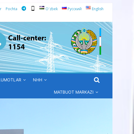
r
Pochta
Oʻzbek
Русский
English
’LUMOTLAR
NHH
MATBUOT MARKAZI