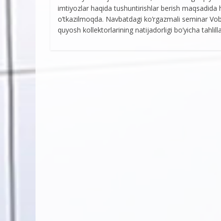
imtiyozlar haqida tushuntirishlar berish maqsadida ha
o’tkazilmoqda. Navbatdagi ko’rgazmali seminar Vobk
quyosh kollektorlarining natijadorligi bo’yicha tahlilla