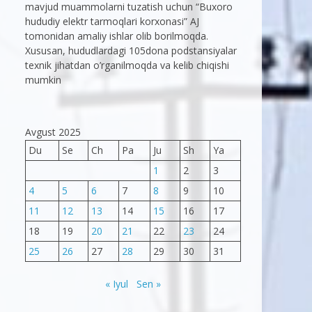
mavjud muammolarni tuzatish uchun “Buxoro
hududiy elektr tarmoqlari korxonasi” AJ
tomonidan amaliy ishlar olib borilmoqda.
Xususan, hududlardagi 105dona podstansiyalar
texnik jihatdan o’rganilmoqda va kelib chiqishi
mumkin
Avgust 2025
Du
Se
Ch
Pa
Ju
Sh
Ya
1
2
3
4
5
6
7
8
9
10
11
12
13
14
15
16
17
18
19
20
21
22
23
24
25
26
27
28
29
30
31
« Iyul
Sen »