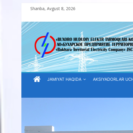
Skip
Shanba, Avgust 8, 2026
to
content
“Buxoro
hududiy
elektr
tarmoqlari
JAMIYAT HAQIDA
AKSIYADORLAR UC
korxonasi”
AJ
“Buxoro