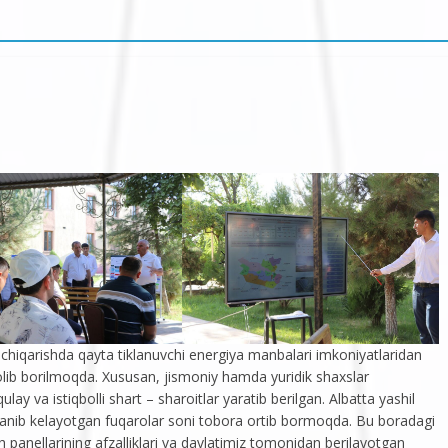
 chiqarishda qayta tiklanuvchi energiya manbalari imkoniyatlaridan
 olib borilmoqda. Xususan, jismoniy hamda yuridik shaxslar
y va istiqbolli shart – sharoitlar yaratib berilgan. Albatta yashil
oylanib kelayotgan fuqarolar soni tobora ortib bormoqda. Bu boradagi
h panellarining afzalliklari va davlatimiz tomonidan berilayotgan