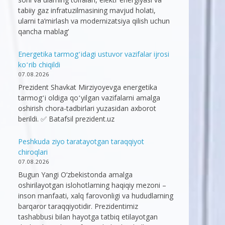
tabiiy gaz infratuzilmasining mavjud holati,
ularni ta’mirlash va modernizatsiya qilish uchun
qancha mablag‘
Energetika tarmogʻidagi ustuvor vazifalar ijrosi
koʻrib chiqildi
07.08.2026
Prezident Shavkat Mirziyoyevga energetika
tarmogʻi oldiga qoʻyilgan vazifalarni amalga
oshirish chora-tadbirlari yuzasidan axborot
berildi. ✅ Batafsil prezident.uz
Peshkuda ziyo taratayotgan taraqqiyot
chiroqlari
07.08.2026
Bugun Yangi O‘zbekistonda amalga
oshirilayotgan islohotlarning haqiqiy mezoni –
inson manfaati, xalq farovonligi va hududlarning
barqaror taraqqiyotidir. Prezidentimiz
tashabbusi bilan hayotga tatbiq etilayotgan