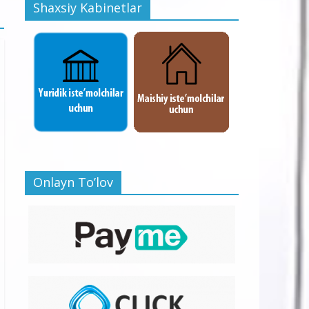
Shaxsiy Kabinetlar
Onlayn To’lov