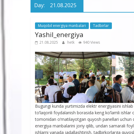
Day:
21.08.2025
Muqobil energiya manbalari
Tadbirlar
Yashil_energiya
21.08.2025
hetk
940 Views
Bugungi kunda yurtimizda elektr energiyasini ishlab
to’laqonli foydalanish borasida keng ko’lamli ishlar
tomonidan o’rnatilayotgan quyosh panellari uchun qula
energiya manbalarini joriy qilib, undan samarali f
ishlarni yanada jadallashtirish, tadbirkorlarga quyos