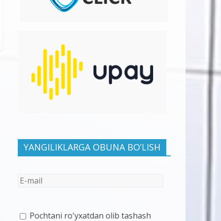
YANGILIKLARGA OBUNA BO’LISH
Pochtani ro'yxatdan olib tashash