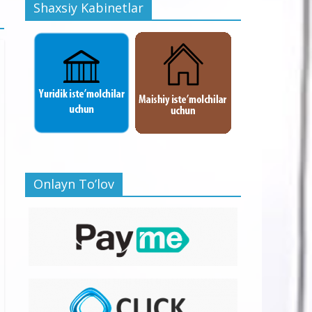
Shaxsiy Kabinetlar
Onlayn To’lov