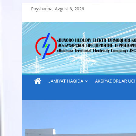
Skip
Payshanba, Avgust 6, 2026
to
content
“Buxoro
hududiy
elektr
tarmoqlari
JAMIYAT HAQIDA
AKSIYADORLAR UC
korxonasi”
AJ
“Buxoro