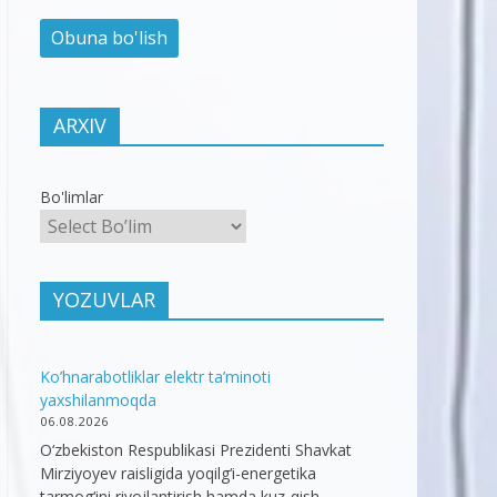
ARXIV
Bo'limlar
YOZUVLAR
Ko’hnarabotliklar elektr ta’minoti
yaxshilanmoqda
06.08.2026
O‘zbekiston Respublikasi Prezidenti Shavkat
Mirziyoyev raisligida yoqilg‘i-energetika
tarmog‘ini rivojlantirish hamda kuz-qish