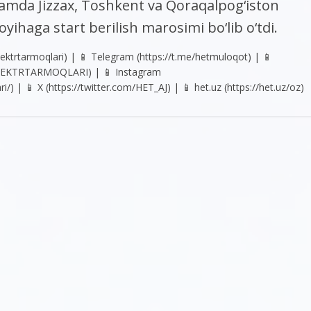
 hamda Jizzax, Toshkent va Qoraqalpog‘iston
yihaga start berilish marosimi bo‘lib o‘tdi.
ktrtarmoqlari) | 📱 Telegram (https://t.me/hetmuloqot) | 📱
LEKTRTARMOQLARI) | 📱 Instagram
) | 📱 X (https://twitter.com/HET_AJ) | 📱 het.uz (https://het.uz/oz)