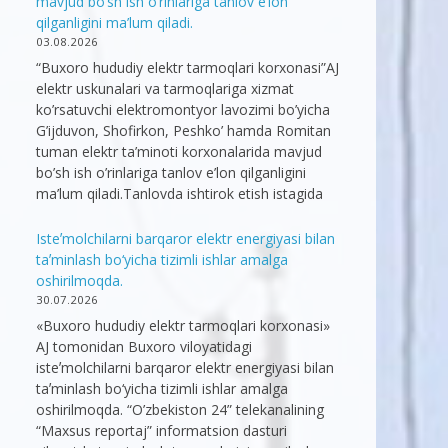
mavjud bo’sh ish o’rinlariga tanlov e’lon
qilganligini ma’lum qiladi.
03.08.2026
“Buxoro hududiy elektr tarmoqlari korxonasi”AJ
elektr uskunalari va tarmoqlariga xizmat
ko’rsatuvchi elektromontyor lavozimi bo’yicha
G’ijduvon, Shofirkon, Peshko’ hamda Romitan
tuman elektr ta’minoti korxonalarida mavjud
bo’sh ish o’rinlariga tanlov e’lon qilganligini
ma’lum qiladi.Tanlovda ishtirok etish istagida
Isteʼmolchilarni barqaror elektr energiyasi bilan
taʼminlash bo‘yicha tizimli ishlar amalga
oshirilmoqda.
30.07.2026
«Buxoro hududiy elektr tarmoqlari korxonasi»
AJ tomonidan Buxoro viloyatidagi
isteʼmolchilarni barqaror elektr energiyasi bilan
taʼminlash bo‘yicha tizimli ishlar amalga
oshirilmoqda. “O’zbekiston 24” telekanalining
“Maxsus reportaj” informatsion dasturi