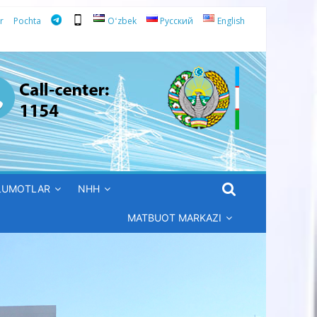
r
Pochta
Oʻzbek
Русский
English
’LUMOTLAR
NHH
MATBUOT MARKAZI