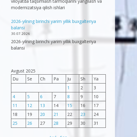
viloyatda taqsimlash tarmoqlarini yangilash va
modernizatsiya qilish ishlari
2026-yilning birinchi yarim yillik buxgalteriya
balansi
30.07.2026
2026-yilning birinchi yarim yillik buxgalteriya
balansi
Avgust 2025
Du
Se
Ch
Pa
Ju
Sh
Ya
1
2
3
4
5
6
7
8
9
10
11
12
13
14
15
16
17
18
19
20
21
22
23
24
25
26
27
28
29
30
31