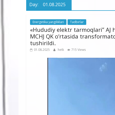
Day:
01.08.2025
Energetika yangiliklari
Tadbirlar
«Hududiy elektr tarmoqlari” AJ
MCHJ QK o‘rtasida transformator
tushirildi.
01.08.2025
hetk
715 Views