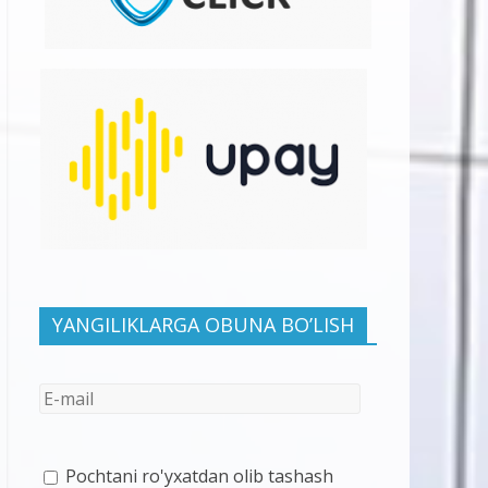
YANGILIKLARGA OBUNA BO’LISH
Pochtani ro'yxatdan olib tashash