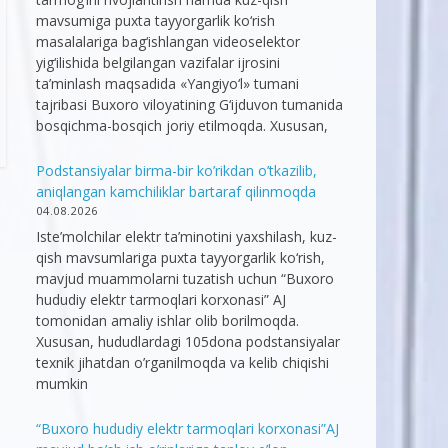
mavsumiga puxta tayyorgarlik ko‘rish
masalalariga bag‘ishlangan videoselektor
yig‘ilishida belgilangan vazifalar ijrosini
ta’minlash maqsadida «Yangiyo‘l» tumani
tajribasi Buxoro viloyatining G‘ijduvon tumanida
bosqichma-bosqich joriy etilmoqda. Xususan,
Podstansiyalar birma-bir ko’rikdan o’tkazilib,
aniqlangan kamchiliklar bartaraf qilinmoqda
04.08.2026
Iste’molchilar elektr ta’minotini yaxshilash, kuz-
qish mavsumlariga puxta tayyorgarlik ko‘rish,
mavjud muammolarni tuzatish uchun “Buxoro
hududiy elektr tarmoqlari korxonasi” AJ
tomonidan amaliy ishlar olib borilmoqda.
Xususan, hududlardagi 105dona podstansiyalar
texnik jihatdan o’rganilmoqda va kelib chiqishi
mumkin
“Buxoro hududiy elektr tarmoqlari korxonasi”AJ