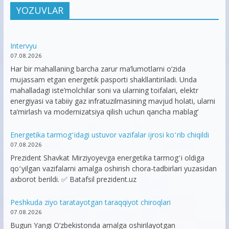
YOZUVLAR
Intervyu
07.08.2026
Har bir mahallaning barcha zarur ma’lumotlarni o‘zida
mujassam etgan energetik pasporti shakllantiriladi. Unda
mahalladagi iste’molchilar soni va ularning toifalari, elektr
energiyasi va tabiiy gaz infratuzilmasining mavjud holati, ularni
ta’mirlash va modernizatsiya qilish uchun qancha mablag‘
Energetika tarmogʻidagi ustuvor vazifalar ijrosi koʻrib chiqildi
07.08.2026
Prezident Shavkat Mirziyoyevga energetika tarmogʻi oldiga
qoʻyilgan vazifalarni amalga oshirish chora-tadbirlari yuzasidan
axborot berildi. ✅ Batafsil prezident.uz
Peshkuda ziyo taratayotgan taraqqiyot chiroqlari
07.08.2026
Bugun Yangi O‘zbekistonda amalga oshirilayotgan