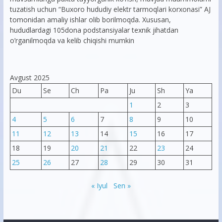
tuzatish uchun “Buxoro hududiy elektr tarmoqlari korxonasi” AJ
tomonidan amaliy ishlar olib borilmoqda. Xususan,
hududlardagi 105dona podstansiyalar texnik jihatdan
o’rganilmoqda va kelib chiqishi mumkin
Avgust 2025
Du
Se
Ch
Pa
Ju
Sh
Ya
1
2
3
4
5
6
7
8
9
10
11
12
13
14
15
16
17
18
19
20
21
22
23
24
25
26
27
28
29
30
31
« Iyul
Sen »