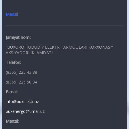
Manzil
Jamiyat nomi:
“BUXORO HUDUDIY ELEKTR TARMOQLARI KORXONASI”
AKSIYADORLIK JAMIYATI
Telefon:
(8365) 225 43 88
(8365) 225 50 34
E-mail:
info@buxelektr.uz
buxenergo@umail.uz
Manzil: