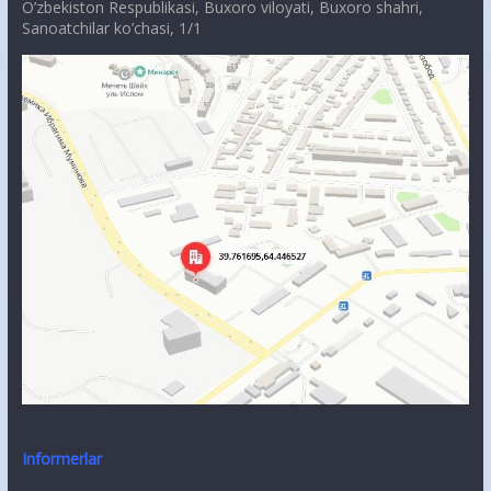
O’zbekiston Respublikasi, Buxoro viloyati, Buxoro shahri,
Sanoatchilar ko’chasi, 1/1
Informerlar