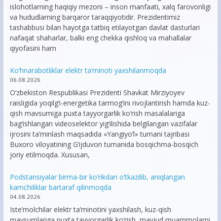
islohotlarning haqiqiy mezoni – inson manfaati, xalq farovonligi
va hududlarning barqaror taraqqiyotidir. Prezidentimiz
tashabbusi bilan hayotga tatbiq etilayotgan davlat dasturlari
nafaqat shaharlar, balki eng chekka qishloq va mahallalar
qiyofasini ham
Ko’hnarabotliklar elektr ta’minoti yaxshilanmoqda
06.08.2026
O‘zbekiston Respublikasi Prezidenti Shavkat Mirziyoyev
raisligida yoqilg‘i-energetika tarmog‘ini rivojlantirish hamda kuz-
qish mavsumiga puxta tayyorgarlik ko‘rish masalalariga
bag‘ishlangan videoselektor yig‘ilishida belgilangan vazifalar
ijrosini ta’minlash maqsadida «Yangiyo‘l» tumani tajribasi
Buxoro viloyatining G‘ijduvon tumanida bosqichma-bosqich
joriy etilmoqda. Xususan,
Podstansiyalar birma-bir ko’rikdan o’tkazilib, aniqlangan
kamchiliklar bartaraf qilinmoqda
04.08.2026
Iste’molchilar elektr ta’minotini yaxshilash, kuz-qish
mavsumlariga puxta tayyorgarlik ko‘rish, mavjud muammolarni