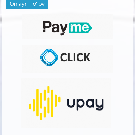
Onlayn To’lov