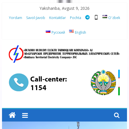
Skip
Yakshanba, Avgust 9, 2026
to
Yordam
Savol-Javob
Kontaktlar
Pochta
Oʻzbek
content
Русский
English
“Buxoro
hududiy
elektr
tarmoqlari