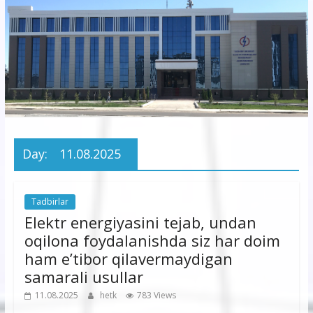
korxonasi”
AJ
“Buxoro
hududiy
elektr
tarmoqlari
Day:
11.08.2025
korxonasi”
AJ
Tadbirlar
Elektr energiyasini tejab, undan
oqilona foydalanishda siz har doim
ham e’tibor qilavermaydigan
samarali usullar
11.08.2025
hetk
783 Views