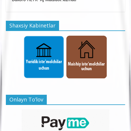
Shaxsiy Kabinetlar
Onlayn To’lov