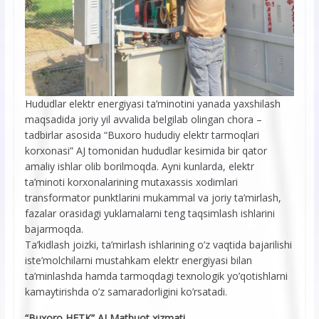
Hududlar elektr energiyasi ta’minotini yanada yaxshilash
maqsadida joriy yil avvalida belgilab olingan chora –
tadbirlar asosida “Buxoro hududiy elektr tarmoqlari
korxonasi” AJ tomonidan hududlar kesimida bir qator
amaliy ishlar olib borilmoqda. Ayni kunlarda, elektr
ta’minoti korxonalarining mutaxassis xodimlari
transformator punktlarini mukammal va joriy ta’mirlash,
fazalar orasidagi yuklamalarni teng taqsimlash ishlarini
bajarmoqda.
Ta’kidlash joizki, ta’mirlash ishlarining o’z vaqtida bajarilishi
iste’molchilarni mustahkam elektr energiyasi bilan
ta’minlashda hamda tarmoqdagi texnologik yo’qotishlarni
kamaytirishda o’z samaradorligini ko’rsatadi.
“Buxoro HETK” AJ Matbuot xizmati