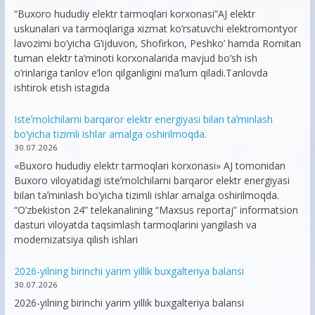
“Buxoro hududiy elektr tarmoqlari korxonasi”AJ elektr
uskunalari va tarmoqlariga xizmat ko’rsatuvchi elektromontyor
lavozimi bo’yicha G’ijduvon, Shofirkon, Peshko’ hamda Romitan
tuman elektr ta’minoti korxonalarida mavjud bo’sh ish
o’rinlariga tanlov e’lon qilganligini ma’lum qiladi.Tanlovda
ishtirok etish istagida
Isteʼmolchilarni barqaror elektr energiyasi bilan taʼminlash
bo‘yicha tizimli ishlar amalga oshirilmoqda.
30.07.2026
«Buxoro hududiy elektr tarmoqlari korxonasi» AJ tomonidan
Buxoro viloyatidagi isteʼmolchilarni barqaror elektr energiyasi
bilan taʼminlash bo‘yicha tizimli ishlar amalga oshirilmoqda.
“O’zbekiston 24” telekanalining “Maxsus reportaj” informatsion
dasturi viloyatda taqsimlash tarmoqlarini yangilash va
modernizatsiya qilish ishlari
2026-yilning birinchi yarim yillik buxgalteriya balansi
30.07.2026
2026-yilning birinchi yarim yillik buxgalteriya balansi