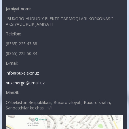
Jamiyat nomi:
“BUXORO HUDUDIY ELEKTR TARMOQLARI KORXONASI”
AKSIYADORLIK JAMIYATI
Telefon:
(8365) 225 43 88
(8365) 225 50 34
E-mail:
info@buxelektr.uz
buxenergo@umail.uz
Manzil:
O’zbekiston Respublikasi, Buxoro viloyati, Buxoro shahri,
Sanoatchilar ko’chasi, 1/1