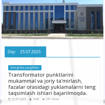
korxonasi”
AJ
“Buxoro
hududiy
elektr
tarmoqlari
Day:
25.07.2025
korxonasi”
AJ
Energetika yangiliklari
Transformator punktlarini
mukammal va joriy ta’mirlash,
fazalar orasidagi yuklamalarni teng
taqsimlash ishlari bajarilmoqda.
25.07.2025
hetk
581 Views