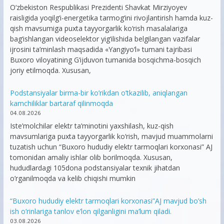
O‘zbekiston Respublikasi Prezidenti Shavkat Mirziyoyev
raisligida yoqilg‘i-energetika tarmog‘ini rivojlantirish hamda kuz-
qish mavsumiga puxta tayyorgarlik ko‘rish masalalariga
bag‘ishlangan videoselektor yig‘ilishida belgilangan vazifalar
ijrosini ta’minlash maqsadida «Yangiyo‘l» tumani tajribasi
Buxoro viloyatining G‘ijduvon tumanida bosqichma-bosqich
joriy etilmoqda. Xususan,
Podstansiyalar birma-bir ko’rikdan o’tkazilib, aniqlangan
kamchiliklar bartaraf qilinmoqda
04.08.2026
Iste’molchilar elektr ta’minotini yaxshilash, kuz-qish
mavsumlariga puxta tayyorgarlik ko‘rish, mavjud muammolarni
tuzatish uchun “Buxoro hududiy elektr tarmoqlari korxonasi” AJ
tomonidan amaliy ishlar olib borilmoqda. Xususan,
hududlardagi 105dona podstansiyalar texnik jihatdan
o’rganilmoqda va kelib chiqishi mumkin
“Buxoro hududiy elektr tarmoqlari korxonasi”AJ mavjud bo’sh
ish o’rinlariga tanlov e’lon qilganligini ma’lum qiladi.
03.08.2026