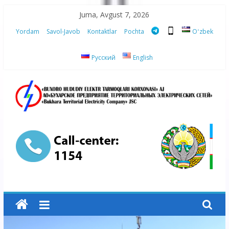
Skip
Juma, Avgust 7, 2026
to
Yordam
Savol-Javob
Kontaktlar
Pochta
Oʻzbek
content
Русский
English
“Buxoro
hududiy
elektr
tarmoqlari