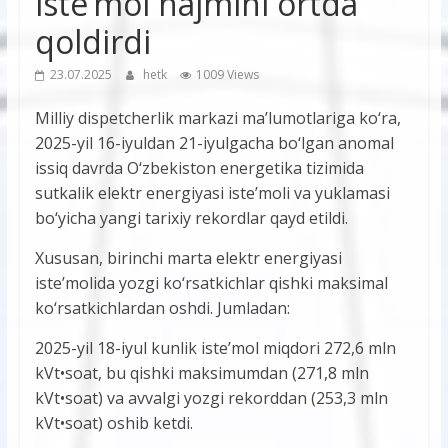
iste’mol hajmini ortda
qoldirdi
23.07.2025
hetk
1009 Views
Milliy dispetcherlik markazi ma’lumotlariga ko‘ra,
2025-yil 16-iyuldan 21-iyulgacha bo‘lgan anomal
issiq davrda O‘zbekiston energetika tizimida
sutkalik elektr energiyasi iste’moli va yuklamasi
bo‘yicha yangi tarixiy rekordlar qayd etildi.
Xususan, birinchi marta elektr energiyasi
iste’molida yozgi ko‘rsatkichlar qishki maksimal
ko‘rsatkichlardan oshdi. Jumladan:
2025-yil 18-iyul kunlik iste’mol miqdori 272,6 mln
kVt•soat, bu qishki maksimumdan (271,8 mln
kVt•soat) va avvalgi yozgi rekorddan (253,3 mln
kVt•soat) oshib ketdi.