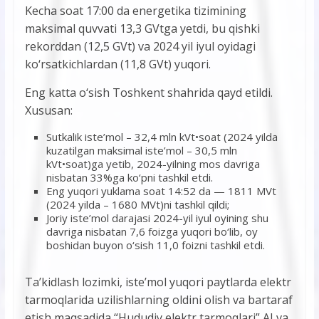
Kecha soat 17:00 da energetika tizimining
maksimal quvvati 13,3 GVtga yetdi, bu qishki
rekorddan (12,5 GVt) va 2024 yil iyul oyidagi
ko‘rsatkichlardan (11,8 GVt) yuqori.
Eng katta o‘sish Toshkent shahrida qayd etildi.
Xususan:
Sutkalik iste’mol – 32,4 mln kVt•soat (2024 yilda
kuzatilgan maksimal iste’mol – 30,5 mln
kVt•soat)ga yetib, 2024-yilning mos davriga
nisbatan 33%ga ko‘pni tashkil etdi.
Eng yuqori yuklama soat 14:52 da — 1811 MVt
(2024 yilda – 1680 MVt)ni tashkil qildi;
Joriy iste’mol darajasi 2024-yil iyul oyining shu
davriga nisbatan 7,6 foizga yuqori bo‘lib, oy
boshidan buyon o‘sish 11,0 foizni tashkil etdi.
Ta’kidlash lozimki, iste’mol yuqori paytlarda elektr
tarmoqlarida uzilishlarning oldini olish va bartaraf
etish maqsadida “Hududiy elektr tarmoqlari” AJ va