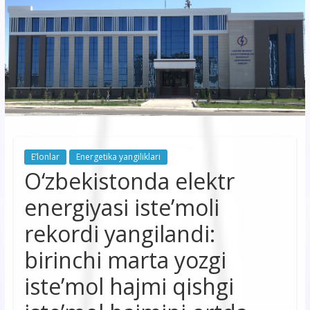
korxonasi”
AJ
“Buxoro
hududiy
elektr
tarmoqlari
E’lonlar
Energetika yangiliklari
korxonasi”
O‘zbekistonda elektr
AJ
energiyasi iste’moli
rekordi yangilandi:
birinchi marta yozgi
iste’mol hajmi qishgi