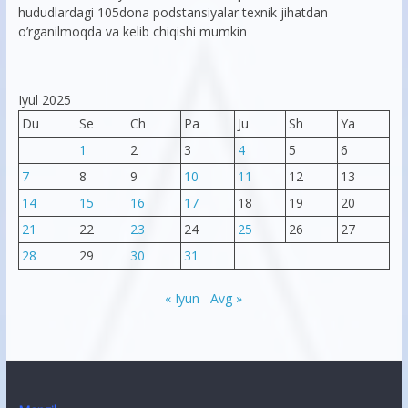
hududlardagi 105dona podstansiyalar texnik jihatdan
o’rganilmoqda va kelib chiqishi mumkin
Iyul 2025
Du
Se
Ch
Pa
Ju
Sh
Ya
1
2
3
4
5
6
7
8
9
10
11
12
13
14
15
16
17
18
19
20
21
22
23
24
25
26
27
28
29
30
31
« Iyun
Avg »