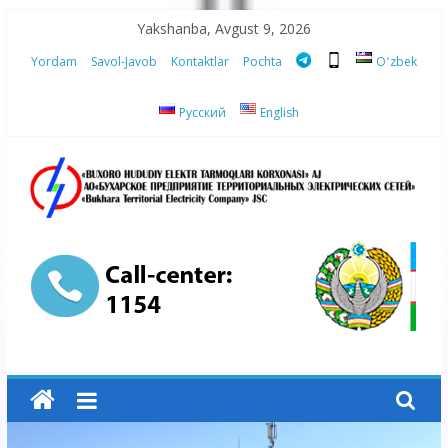
Skip
Yakshanba, Avgust 9, 2026
to
Yordam
Savol-Javob
Kontaktlar
Pochta
Oʻzbek
content
Русский
English
“Buxoro
hududiy
elektr
tarmoqlari