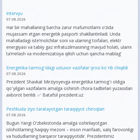
Intervyu
07.08.2026
Har bir mahallaning barcha zarur ma’lumotlarni o‘zida
mujassam etgan energetik pasporti shakllantiriladi. Unda
mahalladagi iste’molchilar soni va ularning toifalari, elektr
energiyasi va tabiiy gaz infratuzilmasining mavjud holati, ularni
ta’mirlash va modernizatsiya qilish uchun qancha mablag‘
Energetika tarmogʻidagi ustuvor vazifalar ijrosi koʻrib chiqildi
07.08.2026
Prezident Shavkat Mirziyoyevga energetika tarmogʻi oldiga
qoʻyilgan vazifalarni amalga oshirish chora-tadbirlari yuzasidan
axborot berildi. ✅ Batafsil prezident.uz
Peshkuda ziyo taratayotgan taraqqiyot chiroqlari
07.08.2026
Bugun Yangi O‘zbekistonda amalga oshirilayotgan
islohotlarning haqiqiy mezoni – inson manfaati, xalq farovonligi
va hududlarning barqaror taraqqiyotidir. Prezidentimiz