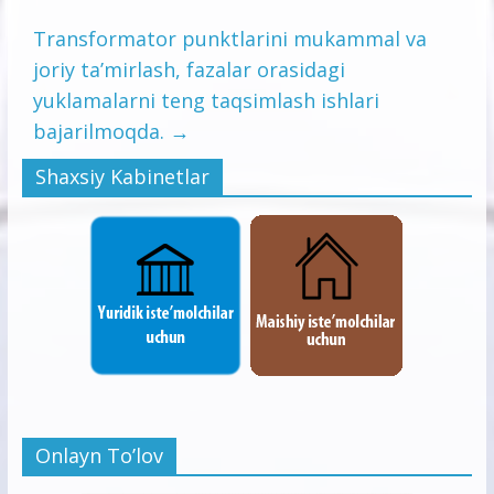
Transformator punktlarini mukammal va
joriy ta’mirlash, fazalar orasidagi
yuklamalarni teng taqsimlash ishlari
bajarilmoqda.
→
Shaxsiy Kabinetlar
Onlayn To’lov