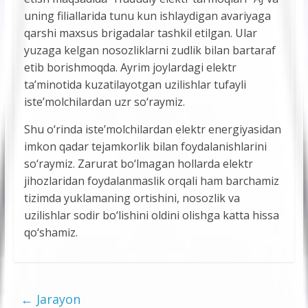
uning filiallarida tunu kun ishlaydigan avariyaga
qarshi maxsus brigadalar tashkil etilgan. Ular
yuzaga kelgan nosozliklarni zudlik bilan bartaraf
etib borishmoqda. Ayrim joylardagi elektr
ta’minotida kuzatilayotgan uzilishlar tufayli
iste’molchilardan uzr so‘raymiz.
Shu o‘rinda iste’molchilardan elektr energiyasidan
imkon qadar tejamkorlik bilan foydalanishlarini
so‘raymiz. Zarurat bo‘lmagan hollarda elektr
jihozlaridan foydalanmaslik orqali ham barchamiz
tizimda yuklamaning ortishini, nosozlik va
uzilishlar sodir bo‘lishini oldini olishga katta hissa
qo‘shamiz.
←
Jarayon