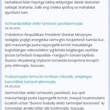
tashabbusi bilan hayotga tatbiq etilayotgan davlat dasturlari
nafaqat shaharlar, balki eng chekka qishloq va mahallalar
qiyofasini ham
Ko’hnarabotliklar elektr ta’minoti yaxshilanmoqda
06.08.2026
O‘zbekiston Respublikasi Prezidenti Shavkat Mirziyoyev
raisligida yoqilg‘i-energetika tarmog‘ini rivojlantirish hamda kuz-
qish mavsumiga puxta tayyorgarlik ko‘rish masalalariga
bag‘ishlangan videoselektor yig‘ilishida belgilangan vazifalar
ijrosini ta’minlash maqsadida «Yangiyo‘l» tumani tajribasi
Buxoro viloyatining G‘ijduvon tumanida bosqichma-bosqich
joriy etilmoqda. Xususan,
Podstansiyalar birma-bir ko’rikdan o’tkazilib, aniqlangan
kamchiliklar bartaraf qilinmoqda
04.08.2026
Iste’molchilar elektr ta’minotini yaxshilash, kuz-qish
mavsumlariga puxta tayyorgarlik ko‘rish, mavjud muammolarni
tuzatish uchun “Buxoro hududiy elektr tarmoqlari korxonasi” AJ
tomonidan amaliy ishlar olib borilmoqda. Xususan,