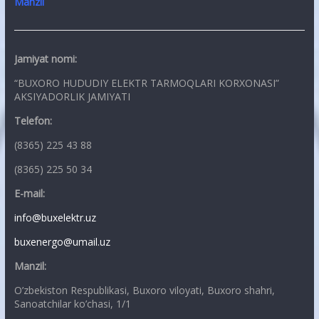
Manzil
Jamiyat nomi:
“BUXORO HUDUDIY ELEKTR TARMOQLARI KORXONASI”
AKSIYADORLIK JAMIYATI
Telefon:
(8365) 225 43 88
(8365) 225 50 34
E-mail:
info@buxelektr.uz
buxenergo@umail.uz
Manzil:
O’zbekiston Respublikasi, Buxoro viloyati, Buxoro shahri,
Sanoatchilar ko’chasi, 1/1