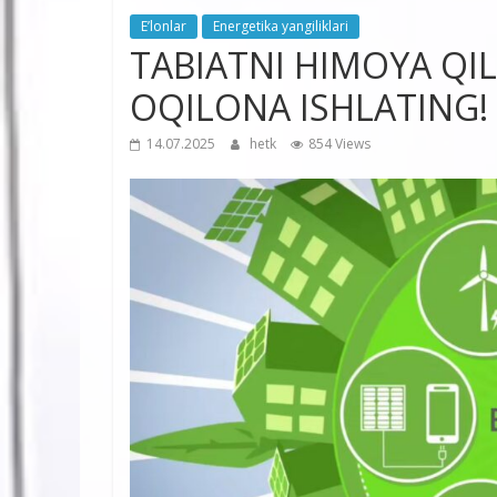
E’lonlar
Energetika yangiliklari
TABIATNI HIMOYA QIL
OQILONA ISHLATING!
14.07.2025
hetk
854 Views