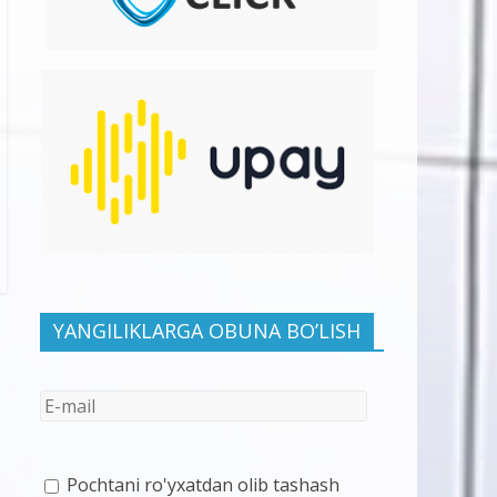
YANGILIKLARGA OBUNA BO’LISH
Pochtani ro'yxatdan olib tashash