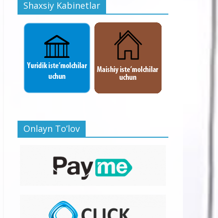
Shaxsiy Kabinetlar
Onlayn To’lov