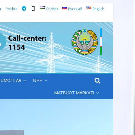
r
Pochta
Oʻzbek
Русский
English
’LUMOTLAR
NHH
MATBUOT MARKAZI