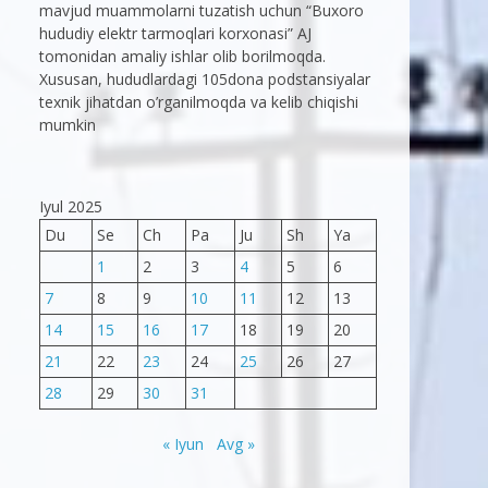
mavjud muammolarni tuzatish uchun “Buxoro
hududiy elektr tarmoqlari korxonasi” AJ
tomonidan amaliy ishlar olib borilmoqda.
Xususan, hududlardagi 105dona podstansiyalar
texnik jihatdan o’rganilmoqda va kelib chiqishi
mumkin
Iyul 2025
Du
Se
Ch
Pa
Ju
Sh
Ya
1
2
3
4
5
6
7
8
9
10
11
12
13
14
15
16
17
18
19
20
21
22
23
24
25
26
27
28
29
30
31
« Iyun
Avg »