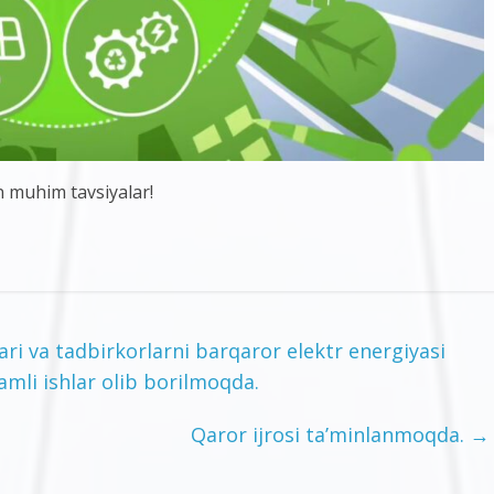
n muhim tavsiyalar!
lari va tadbirkorlarni barqaror elektr energiyasi
amli ishlar olib borilmoqda.
Qaror ijrosi ta’minlanmoqda.
→