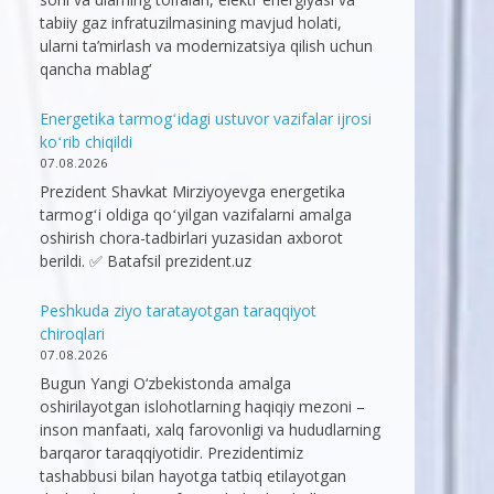
tabiiy gaz infratuzilmasining mavjud holati,
ularni ta’mirlash va modernizatsiya qilish uchun
qancha mablag‘
Energetika tarmogʻidagi ustuvor vazifalar ijrosi
koʻrib chiqildi
07.08.2026
Prezident Shavkat Mirziyoyevga energetika
tarmogʻi oldiga qoʻyilgan vazifalarni amalga
oshirish chora-tadbirlari yuzasidan axborot
berildi. ✅ Batafsil prezident.uz
Peshkuda ziyo taratayotgan taraqqiyot
chiroqlari
07.08.2026
Bugun Yangi O‘zbekistonda amalga
oshirilayotgan islohotlarning haqiqiy mezoni –
inson manfaati, xalq farovonligi va hududlarning
barqaror taraqqiyotidir. Prezidentimiz
tashabbusi bilan hayotga tatbiq etilayotgan