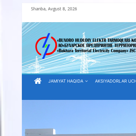
Skip
Shanba, Avgust 8, 2026
to
content
“Buxoro
hududiy
elektr
tarmoqlari
JAMIYAT HAQIDA
AKSIYADORLAR UC
korxonasi”
AJ
“Buxoro