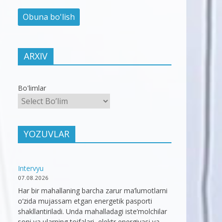
ARXIV
Bo'limlar
YOZUVLAR
Intervyu
07.08.2026
Har bir mahallaning barcha zarur ma’lumotlarni
o‘zida mujassam etgan energetik pasporti
shakllantiriladi. Unda mahalladagi iste’molchilar
soni va ularning toifalari, elektr energiyasi va