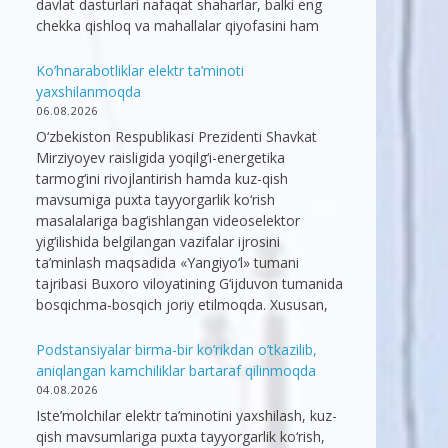
davlat dasturlari nafaqat shaharlar, balki eng
chekka qishloq va mahallalar qiyofasini ham
Ko’hnarabotliklar elektr ta’minoti
yaxshilanmoqda
06.08.2026
O‘zbekiston Respublikasi Prezidenti Shavkat
Mirziyoyev raisligida yoqilg‘i-energetika
tarmog‘ini rivojlantirish hamda kuz-qish
mavsumiga puxta tayyorgarlik ko‘rish
masalalariga bag‘ishlangan videoselektor
yig‘ilishida belgilangan vazifalar ijrosini
ta’minlash maqsadida «Yangiyo‘l» tumani
tajribasi Buxoro viloyatining G‘ijduvon tumanida
bosqichma-bosqich joriy etilmoqda. Xususan,
Podstansiyalar birma-bir ko’rikdan o’tkazilib,
aniqlangan kamchiliklar bartaraf qilinmoqda
04.08.2026
Iste’molchilar elektr ta’minotini yaxshilash, kuz-
qish mavsumlariga puxta tayyorgarlik ko‘rish,