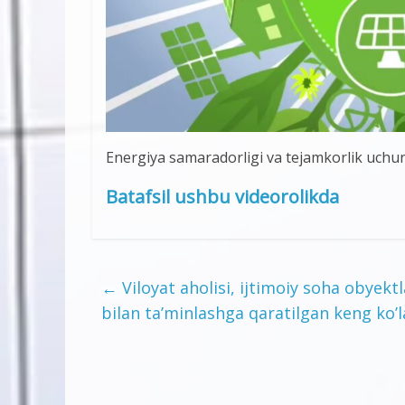
Energiya samaradorligi va tejamkorlik uchu
Batafsil ushbu videorolikda
←
Viloyat aholisi, ijtimoiy soha obyekt
bilan ta’minlashga qaratilgan keng ko’l