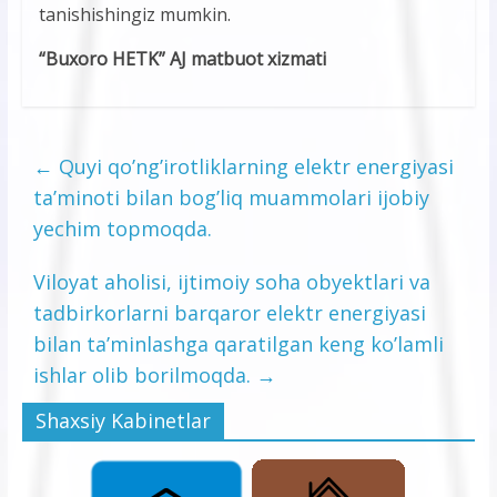
tanishishingiz mumkin.
“Buxoro HETK” AJ matbuot xizmati
←
Quyi qo’ng’irotliklarning elektr energiyasi
ta’minoti bilan bog’liq muammolari ijobiy
yechim topmoqda.
Viloyat aholisi, ijtimoiy soha obyektlari va
tadbirkorlarni barqaror elektr energiyasi
bilan ta’minlashga qaratilgan keng ko’lamli
ishlar olib borilmoqda.
→
Shaxsiy Kabinetlar