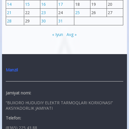
14
15
16
17
18
19
20
21
22
23
24
25
26
27
28
29
30
31
« Iyun
Avg »
Manzil
Jamiyat nomi:
“BUXORO HUDUDIY ELEKTR TARMOQLARI KORXONASI”
AKSIYADORLIK JAMIYATI
Telefon:
(8365) 225 43 88