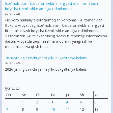
Isteʼmolchilarni barqaror elektr energiyasi bilan taʼminlash
bo‘yicha tizimli ishlar amalga oshirilmoqda.
30.07.2026
«Buxoro hududiy elektr tarmoqlari korxonasi» AJ tomonidan
Buxoro viloyatidagi isteʼmolchilarni barqaror elektr energiyasi
bilan taʼminlash bo‘yicha tizimli ishlar amalga oshirilmoqda.
“O’zbekiston 24” telekanalining “Maxsus reportaj” informatsion
dasturi viloyatda taqsimlash tarmoqlarini yangilash va
modernizatsiya qilish ishlari
2026-yilning birinchi yarim yillik buxgalteriya balansi
30.07.2026
2026-yilning birinchi yarim yillik buxgalteriya balansi
Iyul 2025
Du
Se
Ch
Pa
Ju
Sh
Ya
1
2
3
4
5
6
7
8
9
10
11
12
13