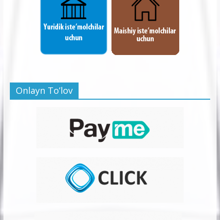
Onlayn To’lov