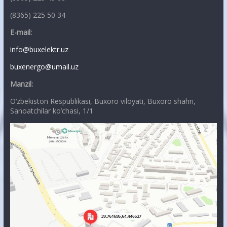
(8365) 225 50 34
E-mail:
info@buxelektr.uz
buxenergo@umail.uz
Manzil:
O’zbekiston Respublikasi, Buxoro viloyati, Buxoro shahri,
Sanoatchilar ko’chasi, 1/1