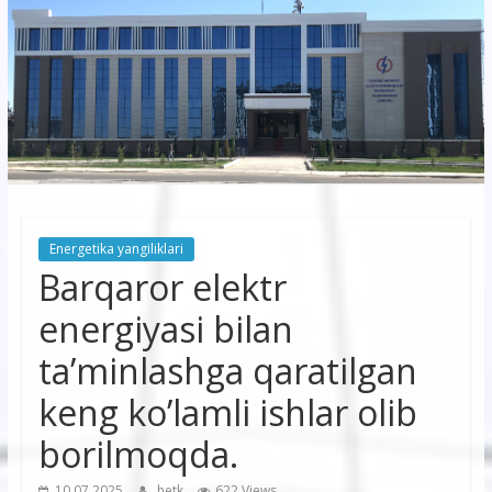
korxonasi”
AJ
“Buxoro
hududiy
elektr
tarmoqlari
Energetika yangiliklari
korxonasi”
Barqaror elektr
AJ
energiyasi bilan
ta’minlashga qaratilgan
keng ko’lamli ishlar olib
borilmoqda.
10.07.2025
hetk
622 Views