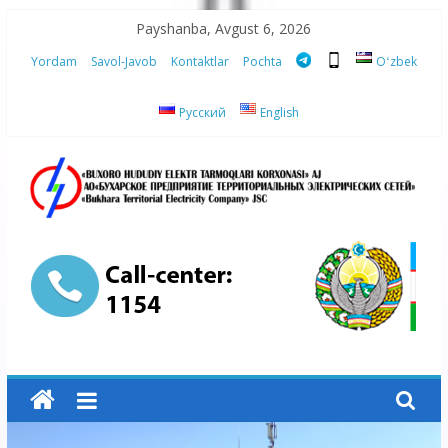
Skip
Payshanba, Avgust 6, 2026
to
Yordam
Savol-Javob
Kontaktlar
Pochta
Oʻzbek
content
Русский
English
“Buxoro
hududiy
elektr
tarmoqlari