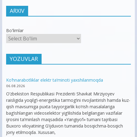
ARXIV
Bo'limlar
YOZUVLAR
Ko’hnarabotliklar elektr ta’minoti yaxshilanmoqda
06.08.2026
O‘zbekiston Respublikasi Prezidenti Shavkat Mirziyoyev
raisligida yoqilg‘i-energetika tarmog‘ini rivojlantirish hamda kuz-
qish mavsumiga puxta tayyorgarlik ko‘rish masalalariga
bag‘ishlangan videoselektor yig‘ilishida belgilangan vazifalar
ijrosini ta’minlash maqsadida «Yangiyo‘l» tumani tajribasi
Buxoro viloyatining G‘ijduvon tumanida bosqichma-bosqich
joriy etilmoqda. Xususan,