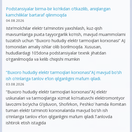
Podstansiyalar birma-bir ko’rikdan o’tkazilib, aniqlangan
kamchiliklar bartaraf qilinmoqda
04.08.2026
Iste’molchilar elektr ta’minotini yaxshilash, kuz-qish
mavsumlariga puxta tayyorgarlik ko‘rish, mavjud muammolarni
tuzatish uchun “Buxoro hududiy elektr tarmoqlari korxonasi” AJ
tomonidan amaliy ishlar olib borilmoqda. Xususan,
hududlardagi 105dona podstansiyalar texnik jihatdan
o’rganilmoqda va kelib chiqishi mumkin
“Buxoro hududiy elektr tarmoqlari korxonasi”AJ mavjud bo’sh
ish o’rinlariga tanlov e’lon qilganligini ma’lum qiladi.
03.08.2026
“Buxoro hududiy elektr tarmoqlari korxonasi”AJ elektr
uskunalari va tarmoqlariga xizmat ko’rsatuvchi elektromontyor
lavozimi bo’yicha G’ijduvon, Shofirkon, Peshko’ hamda Romitan
tuman elektr ta’minoti korxonalarida mavjud bo’sh ish
o’rinlariga tanlov e’lon qilganligini ma’lum qiladi.Tanlovda
ishtirok etish istagida