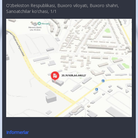
O’zbekiston Respublikasi, Buxoro viloyati, Buxoro shahri,
Sanoatchilar ko’chasi, 1/1
Informerlar