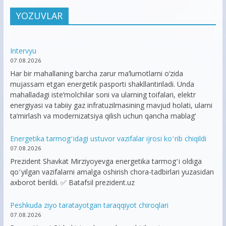
YOZUVLAR
Intervyu
07.08.2026
Har bir mahallaning barcha zarur ma’lumotlarni o‘zida
mujassam etgan energetik pasporti shakllantiriladi. Unda
mahalladagi iste’molchilar soni va ularning toifalari, elektr
energiyasi va tabiiy gaz infratuzilmasining mavjud holati, ularni
ta’mirlash va modernizatsiya qilish uchun qancha mablag‘
Energetika tarmogʻidagi ustuvor vazifalar ijrosi koʻrib chiqildi
07.08.2026
Prezident Shavkat Mirziyoyevga energetika tarmogʻi oldiga
qoʻyilgan vazifalarni amalga oshirish chora-tadbirlari yuzasidan
axborot berildi. ✅ Batafsil prezident.uz
Peshkuda ziyo taratayotgan taraqqiyot chiroqlari
07.08.2026