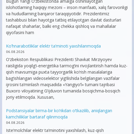
Bugun Yangi O‘zbekistonda amalga oshirilayotgan
islohotlarning haqiqiy mezoni – inson manfaati, xalq farovonligi
va hududlarning barqaror taraqqiyotidir. Prezidentimiz
tashabbusi bilan hayotga tatbiq etilayotgan davlat dasturlari
nafaqat shaharlar, balki eng chekka qishloq va mahallalar
qiyofasini ham
Ko’hnarabotliklar elektr ta’minoti yaxshilanmoqda
06.08.2026
O‘zbekiston Respublikasi Prezidenti Shavkat Mirziyoyev
raisligida yoqilg‘i-energetika tarmog‘ini rivojlantirish hamda kuz-
qish mavsumiga puxta tayyorgarlik ko‘rish masalalariga
bag‘ishlangan videoselektor yig‘ilishida belgilangan vazifalar
ijrosini ta’minlash maqsadida «Yangiyo‘l» tumani tajribasi
Buxoro viloyatining G‘ijduvon tumanida bosqichma-bosqich
joriy etilmoqda. Xususan,
Podstansiyalar birma-bir ko’rikdan o’tkazilib, aniqlangan
kamchiliklar bartaraf qilinmoqda
04.08.2026
Iste’molchilar elektr ta’minotini yaxshilash, kuz-qish