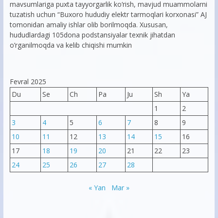
mavsumlariga puxta tayyorgarlik ko‘rish, mavjud muammolarni
tuzatish uchun “Buxoro hududiy elektr tarmoqlari korxonasi” AJ
tomonidan amaliy ishlar olib borilmoqda. Xususan,
hududlardagi 105dona podstansiyalar texnik jihatdan
o’rganilmoqda va kelib chiqishi mumkin
Fevral 2025
Du
Se
Ch
Pa
Ju
Sh
Ya
1
2
3
4
5
6
7
8
9
10
11
12
13
14
15
16
17
18
19
20
21
22
23
24
25
26
27
28
« Yan
Mar »