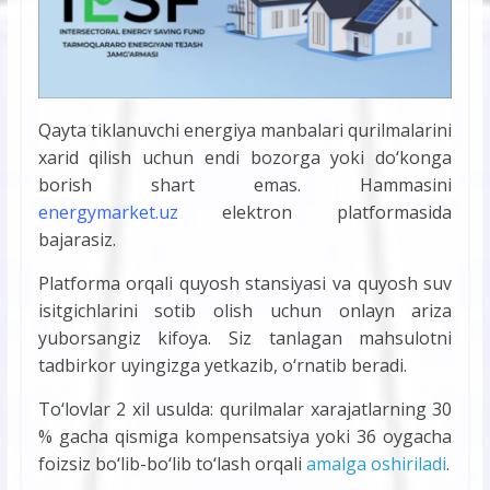
Qayta tiklanuvchi energiya manbalari qurilmalarini
xarid qilish uchun endi bozorga yoki do‘konga
borish shart emas. Hammasini
energymarket.uz
elektron platformasida
bajarasiz.
Platforma orqali quyosh stansiyasi va quyosh suv
isitgichlarini sotib olish uchun onlayn ariza
yuborsangiz kifoya. Siz tanlagan mahsulotni
tadbirkor uyingizga yetkazib, o‘rnatib beradi.
To‘lovlar 2 xil usulda: qurilmalar xarajatlarning 30
% gacha qismiga kompensatsiya yoki 36 oygacha
foizsiz bo‘lib-bo‘lib to‘lash orqali
amalga oshiriladi
.