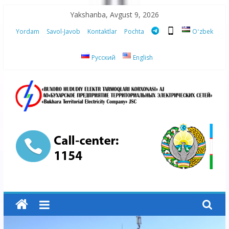
Skip
Yakshanba, Avgust 9, 2026
to
Yordam
Savol-Javob
Kontaktlar
Pochta
Oʻzbek
content
Русский
English
“Buxoro
hududiy
elektr
tarmoqlari