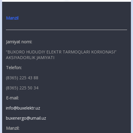
Manzil
Jamiyat nomi:
“BUXORO HUDUDIY ELEKTR TARMOQLARI KORXONASI”
AKSIYADORLIK JAMIYATI
Telefon:
(8365) 225 43 88
(8365) 225 50 34
E-mail:
info@buxelektr.uz
buxenergo@umail.uz
Manzil: