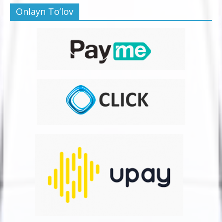
Onlayn To’lov