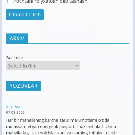
Pochtani ro'yxatdan olib tashash
ARXIV
Bo'limlar
YOZUVLAR
Intervyu
07.08.2026
Har bir mahallaning barcha zarur ma’lumotlarni o‘zida
mujassam etgan energetik pasporti shakllantiriladi. Unda
mahalladagi iste’molchilar soni va ularning toifalari, elektr