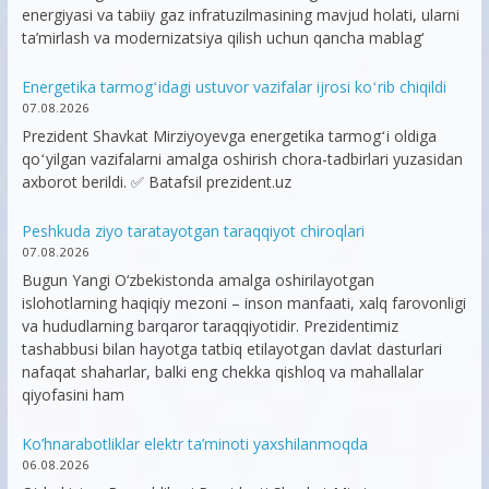
energiyasi va tabiiy gaz infratuzilmasining mavjud holati, ularni
ta’mirlash va modernizatsiya qilish uchun qancha mablag‘
Energetika tarmogʻidagi ustuvor vazifalar ijrosi koʻrib chiqildi
07.08.2026
Prezident Shavkat Mirziyoyevga energetika tarmogʻi oldiga
qoʻyilgan vazifalarni amalga oshirish chora-tadbirlari yuzasidan
axborot berildi. ✅ Batafsil prezident.uz
Peshkuda ziyo taratayotgan taraqqiyot chiroqlari
07.08.2026
Bugun Yangi O‘zbekistonda amalga oshirilayotgan
islohotlarning haqiqiy mezoni – inson manfaati, xalq farovonligi
va hududlarning barqaror taraqqiyotidir. Prezidentimiz
tashabbusi bilan hayotga tatbiq etilayotgan davlat dasturlari
nafaqat shaharlar, balki eng chekka qishloq va mahallalar
qiyofasini ham
Ko’hnarabotliklar elektr ta’minoti yaxshilanmoqda
06.08.2026