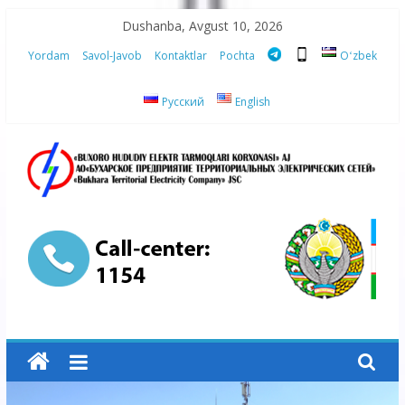
Skip
Dushanba, Avgust 10, 2026
to
Yordam
Savol-Javob
Kontaktlar
Pochta
Oʻzbek
content
Русский
English
“Buxoro
hududiy
elektr
tarmoqlari