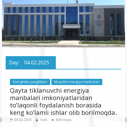
korxonasi”
AJ
“Buxoro
hududiy
elektr
tarmoqlari
Day:
04.02.2025
korxonasi”
AJ
Energetika yangiliklari
Muqobil energiya manbalari
Qayta tiklanuvchi energiya
manbalari imkoniyatlaridan
to’laqonli foydalanish borasida
keng ko’lamli ishlar olib borilmoqda.
04.02.2025
hetk
809 Views