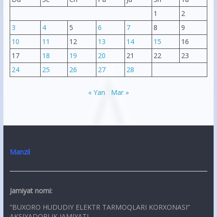
1
2
3
4
5
6
7
8
9
10
11
12
13
14
15
16
17
18
19
20
21
22
23
24
25
26
27
28
« Yan
Mar »
Manzil
Jamiyat nomi:
“BUXORO HUDUDIY ELEKTR TARMOQLARI KORXONASI”
AKSIYADORLIK JAMIYATI