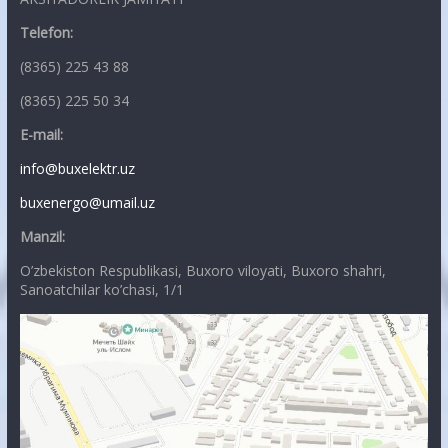
Telefon:
(8365) 225 43 88
(8365) 225 50 34
E-mail:
info@buxelektr.uz
buxenergo@umail.uz
Manzil:
O’zbekiston Respublikasi, Buxoro viloyati, Buxoro shahri,
Sanoatchilar ko’chasi, 1/1