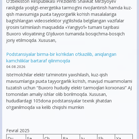
O‘zbekiston Respublikasi Prezidenti Shavkat Mirziyoyev
raisligida yoqilg‘i-energetika tarmog‘ini rivojlantirish hamda kuz-
qish mavsumiga puxta tayyorgarlik ko‘rish masalalariga
bag‘ishlangan videoselektor yig‘ilishida belgilangan vazifalar
ijrosini ta’minlash maqsadida «Yangiyo‘l» tumani tajribasi
Buxoro viloyatining G‘ijduvon tumanida bosqichma-bosqich
joriy etilmoqda. Xususan,
Podstansiyalar birma-bir ko’rikdan o’tkazilib, aniqlangan
kamchiliklar bartaraf qilinmoqda
04.08.2026
Iste’molchilar elektr ta’minotini yaxshilash, kuz-qish
mavsumlariga puxta tayyorgarlik ko‘rish, mavjud muammolarni
tuzatish uchun “Buxoro hududiy elektr tarmoqlari korxonasi” AJ
tomonidan amaliy ishlar olib borilmoqda. Xususan,
hududlardagi 105dona podstansiyalar texnik jihatdan
o’rganilmoqda va kelib chiqishi mumkin
Fevral 2025
Du
Se
Ch
Pa
Ju
Sh
Ya