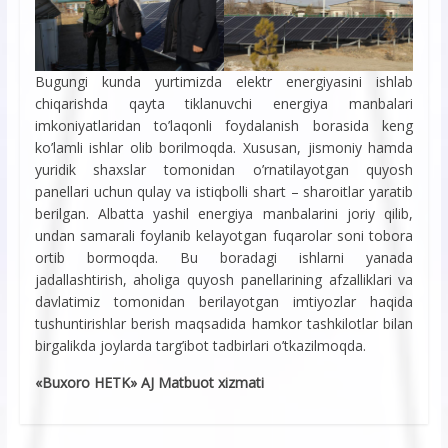
Bugungi kunda yurtimizda elektr energiyasini ishlab
chiqarishda qayta tiklanuvchi energiya manbalari
imkoniyatlaridan to’laqonli foydalanish borasida keng
ko’lamli ishlar olib borilmoqda. Xususan, jismoniy hamda
yuridik shaxslar tomonidan o’rnatilayotgan quyosh
panellari uchun qulay va istiqbolli shart – sharoitlar yaratib
berilgan. Albatta yashil energiya manbalarini joriy qilib,
undan samarali foylanib kelayotgan fuqarolar soni tobora
ortib bormoqda. Bu boradagi ishlarni yanada
jadallashtirish, aholiga quyosh panellarining afzalliklari va
davlatimiz tomonidan berilayotgan imtiyozlar haqida
tushuntirishlar berish maqsadida hamkor tashkilotlar bilan
birgalikda joylarda targ’ibot tadbirlari o’tkazilmoqda.
«Buxoro HETK» AJ Matbuot xizmati