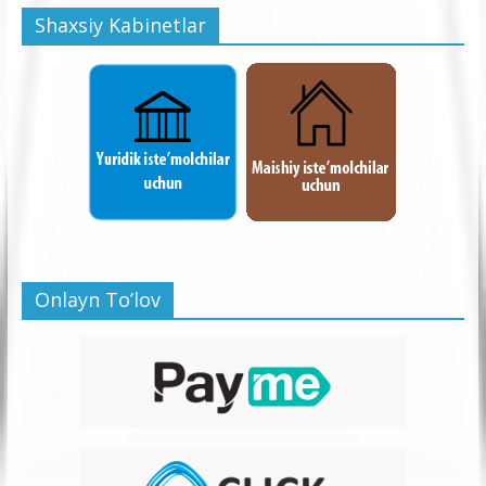
Shaxsiy Kabinetlar
Onlayn To’lov