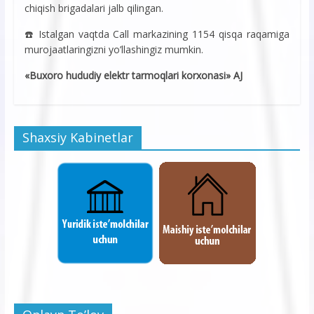
chiqish brigadalari jalb qilingan.
☎️ Istalgan vaqtda Call markazining 1154 qisqa raqamiga
murojaatlaringizni yo’llashingiz mumkin.
«Buxoro hududiy elektr tarmoqlari korxonasi» AJ
Shaxsiy Kabinetlar