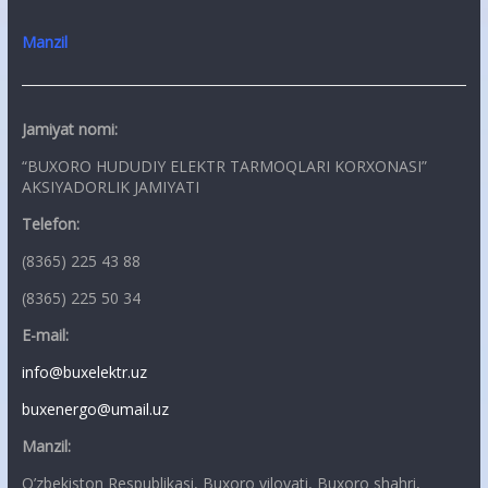
Manzil
Jamiyat nomi:
“BUXORO HUDUDIY ELEKTR TARMOQLARI KORXONASI”
AKSIYADORLIK JAMIYATI
Telefon:
(8365) 225 43 88
(8365) 225 50 34
E-mail:
info@buxelektr.uz
buxenergo@umail.uz
Manzil:
O’zbekiston Respublikasi, Buxoro viloyati, Buxoro shahri,