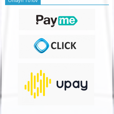
Onlayn To’lov