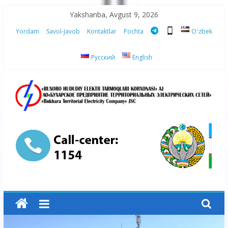
Skip
Yakshanba, Avgust 9, 2026
to
Yordam
Savol-Javob
Kontaktlar
Pochta
Oʻzbek
content
Русский
English
“Buxoro
hududiy
elektr
tarmoqlari