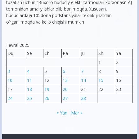
tuzatish uchun “Buxoro hududiy elektr tarmoqlari korxonasi” AJ
tomonidan amaliy ishlar olib borilmoqda. Xususan,
hududlardagi 105dona podstansiyalar texnik jihatdan
o’rganilmoqda va kelib chiqishi mumkin
Fevral 2025
Du
Se
Ch
Pa
Ju
Sh
Ya
1
2
3
4
5
6
7
8
9
10
11
12
13
14
15
16
17
18
19
20
21
22
23
24
25
26
27
28
« Yan
Mar »