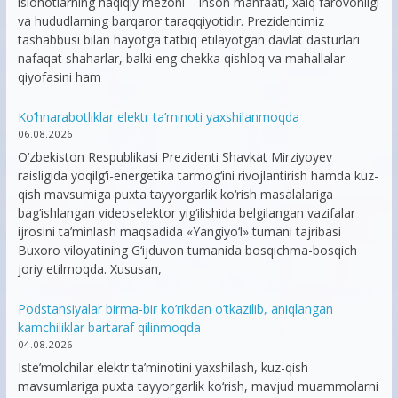
islohotlarning haqiqiy mezoni – inson manfaati, xalq farovonligi
va hududlarning barqaror taraqqiyotidir. Prezidentimiz
tashabbusi bilan hayotga tatbiq etilayotgan davlat dasturlari
nafaqat shaharlar, balki eng chekka qishloq va mahallalar
qiyofasini ham
Ko’hnarabotliklar elektr ta’minoti yaxshilanmoqda
06.08.2026
O‘zbekiston Respublikasi Prezidenti Shavkat Mirziyoyev
raisligida yoqilg‘i-energetika tarmog‘ini rivojlantirish hamda kuz-
qish mavsumiga puxta tayyorgarlik ko‘rish masalalariga
bag‘ishlangan videoselektor yig‘ilishida belgilangan vazifalar
ijrosini ta’minlash maqsadida «Yangiyo‘l» tumani tajribasi
Buxoro viloyatining G‘ijduvon tumanida bosqichma-bosqich
joriy etilmoqda. Xususan,
Podstansiyalar birma-bir ko’rikdan o’tkazilib, aniqlangan
kamchiliklar bartaraf qilinmoqda
04.08.2026
Iste’molchilar elektr ta’minotini yaxshilash, kuz-qish
mavsumlariga puxta tayyorgarlik ko‘rish, mavjud muammolarni