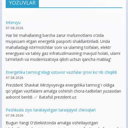
YOZUVLAR
Intervyu
07.08.2026
Har bir mahallaning barcha zarur ma’lumotlarni o‘zida
mujassam etgan energetik pasporti shakllantiriladi. Unda
mahalladagi iste’molchilar soni va ularning toifalari, elektr
energiyasi va tabiiy gaz infratuzilmasining mavjud holati, ularni
ta’mirlash va modernizatsiya qilish uchun qancha mablag‘
Energetika tarmogʻidagi ustuvor vazifalar ijrosi koʻrib chiqildi
07.08.2026
Prezident Shavkat Mirziyoyevga energetika tarmogʻi oldiga
qoʻyilgan vazifalarni amalga oshirish chora-tadbirlari yuzasidan
axborot berildi. ✅ Batafsil prezident.uz
Peshkuda ziyo taratayotgan taraqqiyot chiroqlari
07.08.2026
Bugun Yangi O‘zbekistonda amalga oshirilayotgan