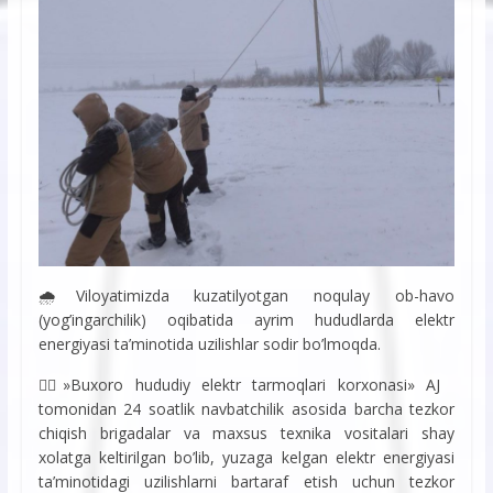
🌧Viloyatimizda kuzatilyotgan noqulay ob-havo
(yog’ingarchilik) oqibatida ayrim hududlarda elektr
energiyasi ta’minotida uzilishlar sodir bo’lmoqda.
👷‍♂»Buxoro hududiy elektr tarmoqlari korxonasi» AJ
tomonidan 24 soatlik navbatchilik asosida barcha tezkor
chiqish brigadalar va maxsus texnika vositalari shay
xolatga keltirilgan bo’lib, yuzaga kelgan elektr energiyasi
ta’minotidagi uzilishlarni bartaraf etish uchun tezkor