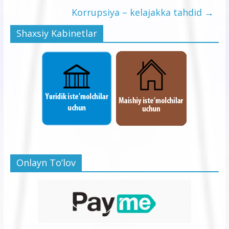
Korrupsiya – kelajakka tahdid
→
Shaxsiy Kabinetlar
Onlayn To’lov