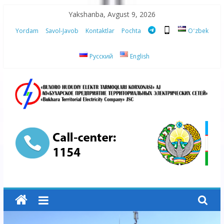
Skip
Yakshanba, Avgust 9, 2026
to
Yordam
Savol-Javob
Kontaktlar
Pochta
Oʻzbek
content
Русский
English
“Buxoro
hududiy
elektr
tarmoqlari