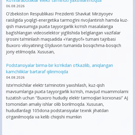
Ko’hnarabotliklar elektr ta’minoti yaxshilanmoqda
06.08.2026
O‘zbekiston Respublikasi Prezidenti Shavkat Mirziyoyev
raisligida yoqilg‘i-energetika tarmog‘ini rivojlantirish hamda kuz-
qish mavsumiga puxta tayyorgarlik ko‘rish masalalariga
bag‘ishlangan videoselektor yig‘ilishida belgilangan vazifalar
ijrosini ta’minlash maqsadida «Yangiyo‘l» tumani tajribasi
Buxoro viloyatining G‘ijduvon tumanida bosqichma-bosqich
joriy etilmoqda. Xususan,
Podstansiyalar birma-bir ko’rikdan o’tkazilib, aniqlangan
kamchiliklar bartaraf qilinmoqda
04.08.2026
Iste’molchilar elektr ta’minotini yaxshilash, kuz-qish
mavsumlariga puxta tayyorgarlik ko‘rish, mavjud muammolarni
tuzatish uchun “Buxoro hududiy elektr tarmoqlari korxonasi” AJ
tomonidan amaliy ishlar olib borilmoqda. Xususan,
hududlardagi 105dona podstansiyalar texnik jihatdan
o’rganilmoqda va kelib chiqishi mumkin