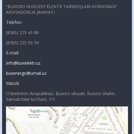
“BUXORO HUDUDIY ELEKTR TARMOQLARI KORXONASI”
AKSIYADORLIK JAMIYATI
Telefon:
(8365) 225 43 88
(8365) 225 50 34
E-mail:
info@buxelektr.uz
buxenergo@umail.uz
Manzil:
O’zbekiston Respublikasi, Buxoro viloyati, Buxoro shahri,
Sanoatchilar ko’chasi, 1/1