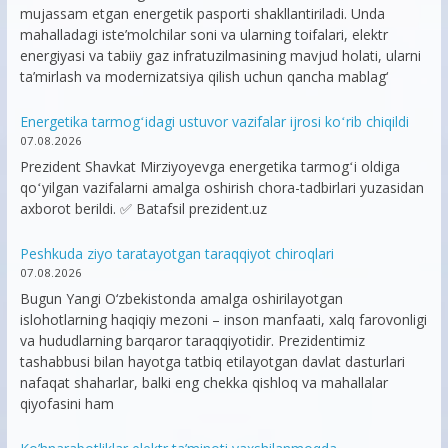
mujassam etgan energetik pasporti shakllantiriladi. Unda
mahalladagi iste’molchilar soni va ularning toifalari, elektr
energiyasi va tabiiy gaz infratuzilmasining mavjud holati, ularni
ta’mirlash va modernizatsiya qilish uchun qancha mablag‘
Energetika tarmogʻidagi ustuvor vazifalar ijrosi koʻrib chiqildi
07.08.2026
Prezident Shavkat Mirziyoyevga energetika tarmogʻi oldiga
qoʻyilgan vazifalarni amalga oshirish chora-tadbirlari yuzasidan
axborot berildi. ✅ Batafsil prezident.uz
Peshkuda ziyo taratayotgan taraqqiyot chiroqlari
07.08.2026
Bugun Yangi O‘zbekistonda amalga oshirilayotgan
islohotlarning haqiqiy mezoni – inson manfaati, xalq farovonligi
va hududlarning barqaror taraqqiyotidir. Prezidentimiz
tashabbusi bilan hayotga tatbiq etilayotgan davlat dasturlari
nafaqat shaharlar, balki eng chekka qishloq va mahallalar
qiyofasini ham