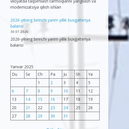
viloyatda taqsimlash tarmoqlarini yangilash va
modernizatsiya qilish ishlari
2026-yilning birinchi yarim yillik buxgalteriya
balansi
30.07.2026
2026-yilning birinchi yarim yillik buxgalteriya
balansi
Yanvar 2025
Du
Se
Ch
Pa
Ju
Sh
Ya
1
2
3
4
5
6
7
8
9
10
11
12
13
14
15
16
17
18
19
20
21
22
23
24
25
26
27
28
29
30
31