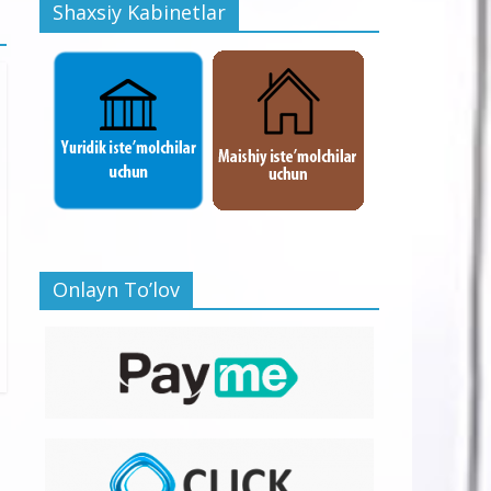
Shaxsiy Kabinetlar
Onlayn To’lov