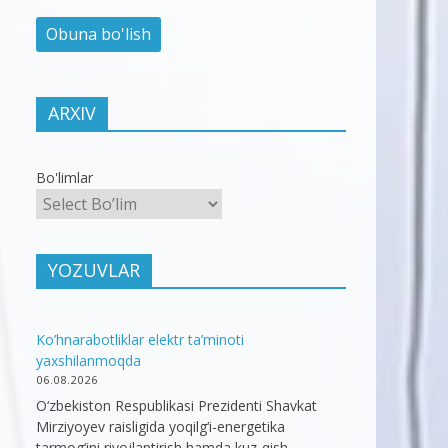
ARXIV
Bo'limlar
YOZUVLAR
Ko’hnarabotliklar elektr ta’minoti
yaxshilanmoqda
06.08.2026
O‘zbekiston Respublikasi Prezidenti Shavkat
Mirziyoyev raisligida yoqilg‘i-energetika
tarmog‘ini rivojlantirish hamda kuz-qish