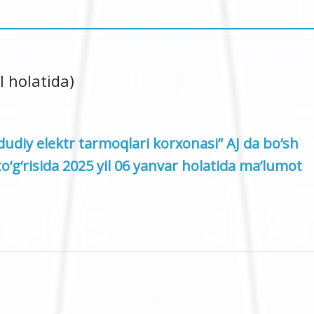
l holatida)
udiy elektr tarmoqlari korxonasi” AJ da bo‘sh
 to‘g‘risida 2025 yil 06 yanvar holatida ma’lumot