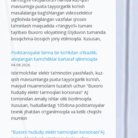
mavsumiga puxta tayyorgarlik ko‘rish
masalalariga bag‘ishlangan videoselektor
yig‘ilishida belgilangan vazifalar ijrosini
ta’minlash maqsadida «Yangiyo‘l» tumani
tajribasi Buxoro viloyatining G‘ijduvon tumanida
bosqichma-bosqich joriy etilmoqda. Xususan,
Podstansiyalar birma-bir ko’rikdan o’tkazilib,
aniqlangan kamchiliklar bartaraf qilinmoqda
04.08.2026
Iste’molchilar elektr ta’minotini yaxshilash, kuz-
qish mavsumlariga puxta tayyorgarlik ko‘rish,
mavjud muammolarni tuzatish uchun “Buxoro
hududiy elektr tarmoqlari korxonasi” AJ
tomonidan amaliy ishlar olib borilmoqda.
Xususan, hududlardagi 105dona podstansiyalar
texnik jihatdan o’rganilmoqda va kelib chiqishi
mumkin
“Buxoro hududiy elektr tarmoqlari korxonasi”AJ