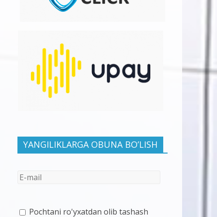
YANGILIKLARGA OBUNA BO’LISH
Pochtani ro'yxatdan olib tashash