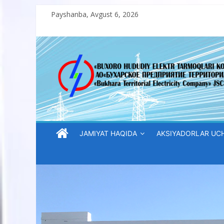
Skip
Payshanba, Avgust 6, 2026
to
content
“Buxoro
hududiy
elektr
tarmoqlari
JAMIYAT HAQIDA
AKSIYADORLAR UC
korxonasi”
AJ
“Buxoro