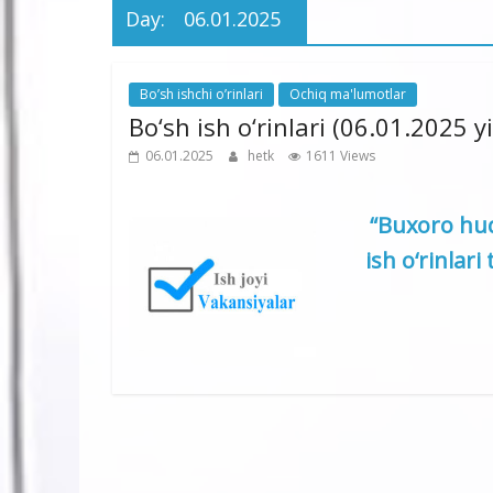
Day:
06.01.2025
Bo’sh ishchi o’rinlari
Ochiq ma'lumotlar
Bo‘sh ish o‘rinlari (06.01.2025 yi
06.01.2025
hetk
1611 Views
“Buxoro hud
ish o‘rinlari