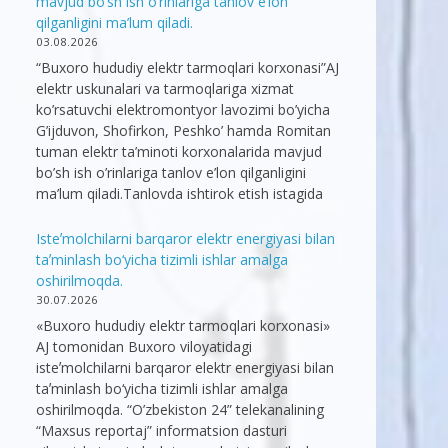
mavjud bo’sh ish o’rinlariga tanlov e’lon
qilganligini ma’lum qiladi.
03.08.2026
“Buxoro hududiy elektr tarmoqlari korxonasi”AJ
elektr uskunalari va tarmoqlariga xizmat
ko’rsatuvchi elektromontyor lavozimi bo’yicha
G’ijduvon, Shofirkon, Peshko’ hamda Romitan
tuman elektr ta’minoti korxonalarida mavjud
bo’sh ish o’rinlariga tanlov e’lon qilganligini
ma’lum qiladi.Tanlovda ishtirok etish istagida
Isteʼmolchilarni barqaror elektr energiyasi bilan
taʼminlash bo‘yicha tizimli ishlar amalga
oshirilmoqda.
30.07.2026
«Buxoro hududiy elektr tarmoqlari korxonasi»
AJ tomonidan Buxoro viloyatidagi
isteʼmolchilarni barqaror elektr energiyasi bilan
taʼminlash bo‘yicha tizimli ishlar amalga
oshirilmoqda. “O’zbekiston 24” telekanalining
“Maxsus reportaj” informatsion dasturi