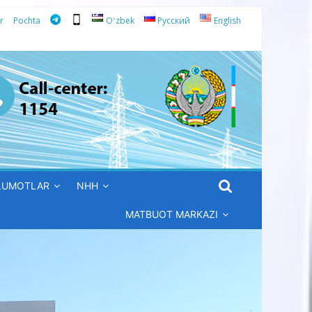
r
Pochta
Oʻzbek
Русский
English
’LUMOTLAR
NHH
MATBUOT MARKAZI