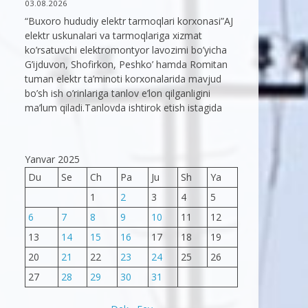
03.08.2026
“Buxoro hududiy elektr tarmoqlari korxonasi”AJ
elektr uskunalari va tarmoqlariga xizmat
ko’rsatuvchi elektromontyor lavozimi bo’yicha
G’ijduvon, Shofirkon, Peshko’ hamda Romitan
tuman elektr ta’minoti korxonalarida mavjud
bo’sh ish o’rinlariga tanlov e’lon qilganligini
ma’lum qiladi.Tanlovda ishtirok etish istagida
Yanvar 2025
Du
Se
Ch
Pa
Ju
Sh
Ya
1
2
3
4
5
6
7
8
9
10
11
12
13
14
15
16
17
18
19
20
21
22
23
24
25
26
27
28
29
30
31