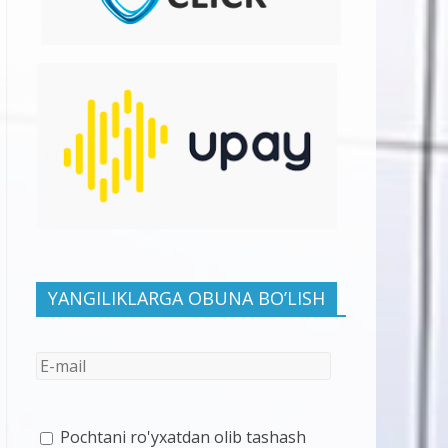
YANGILIKLARGA OBUNA BO’LISH
Pochtani ro'yxatdan olib tashash