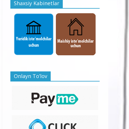
Shaxsiy Kabinetlar
Onlayn To’lov