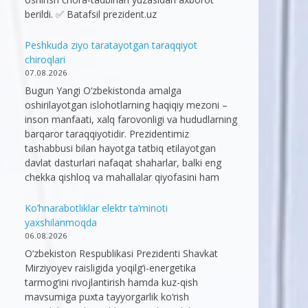
berildi. ✅ Batafsil prezident.uz
Peshkuda ziyo taratayotgan taraqqiyot
chiroqlari
07.08.2026
Bugun Yangi O‘zbekistonda amalga
oshirilayotgan islohotlarning haqiqiy mezoni –
inson manfaati, xalq farovonligi va hududlarning
barqaror taraqqiyotidir. Prezidentimiz
tashabbusi bilan hayotga tatbiq etilayotgan
davlat dasturlari nafaqat shaharlar, balki eng
chekka qishloq va mahallalar qiyofasini ham
Ko’hnarabotliklar elektr ta’minoti
yaxshilanmoqda
06.08.2026
O‘zbekiston Respublikasi Prezidenti Shavkat
Mirziyoyev raisligida yoqilg‘i-energetika
tarmog‘ini rivojlantirish hamda kuz-qish
mavsumiga puxta tayyorgarlik ko‘rish