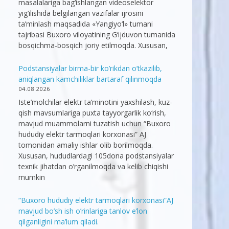
masalalariga bag‘ishlangan videoselektor
yig‘ilishida belgilangan vazifalar ijrosini
ta’minlash maqsadida «Yangiyo‘l» tumani
tajribasi Buxoro viloyatining G‘ijduvon tumanida
bosqichma-bosqich joriy etilmoqda. Xususan,
Podstansiyalar birma-bir ko’rikdan o’tkazilib,
aniqlangan kamchiliklar bartaraf qilinmoqda
04.08.2026
Iste’molchilar elektr ta’minotini yaxshilash, kuz-
qish mavsumlariga puxta tayyorgarlik ko‘rish,
mavjud muammolarni tuzatish uchun “Buxoro
hududiy elektr tarmoqlari korxonasi” AJ
tomonidan amaliy ishlar olib borilmoqda.
Xususan, hududlardagi 105dona podstansiyalar
texnik jihatdan o’rganilmoqda va kelib chiqishi
mumkin
“Buxoro hududiy elektr tarmoqlari korxonasi”AJ
mavjud bo’sh ish o’rinlariga tanlov e’lon
qilganligini ma’lum qiladi.