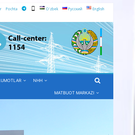
r
Pochta
Oʻzbek
Русский
English
’LUMOTLAR
NHH
MATBUOT MARKAZI