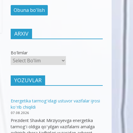
ARXIV
Bo'limlar
YOZUVLAR
Energetika tarmogʻidagi ustuvor vazifalar ijrosi
koʻrib chiqildi
07.08.2026
Prezident Shavkat Mirziyoyevga energetika
tarmogʻi oldiga qoʻyilgan vazifalarni amalga
oshirish chora-tadbirlari yuzasidan axborot