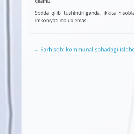
qilamiz.
Sodda qilib tushintirilganda, ikkita hisob
imkoniyati majud emas.
←
Sarhisob: kommunal sohadagi isloho