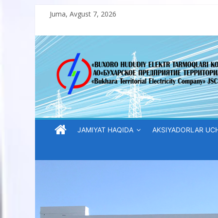
Skip
Juma, Avgust 7, 2026
to
content
“Buxoro
hududiy
elektr
tarmoqlari
JAMIYAT HAQIDA
AKSIYADORLAR UC
korxonasi”
AJ
“Buxoro