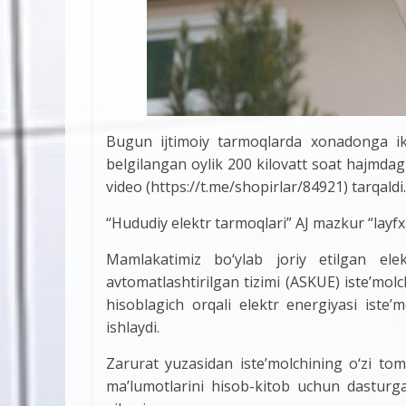
Bugun ijtimoiy tarmoqlarda xonadonga ikki
belgilangan oylik 200 kilovatt soat hajmdagi
video (https://t.me/shopirlar/84921) tarqaldi.
“Hududiy elektr tarmoqlari” AJ mazkur “layfx
Mamlakatimiz bо‘ylab joriy etilgan ele
avtomatlashtirilgan tizimi (ASKUE) iste’mol
hisoblagich orqali elektr energiyasi iste’
ishlaydi.
Zarurat yuzasidan iste’molchining о‘zi tom
ma’lumotlarini hisob-kitob uchun dasturga 