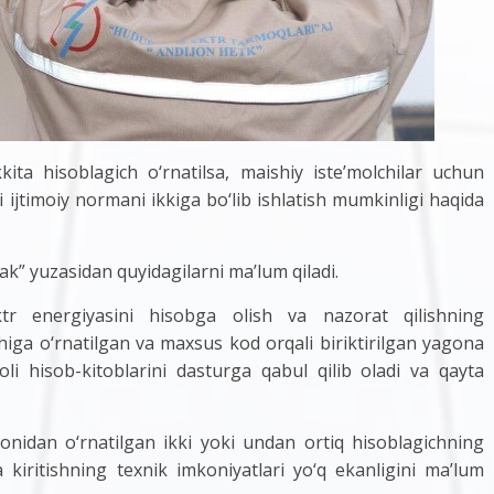
ta hisoblagich о‘rnatilsa, maishiy iste’molchilar uchun
 ijtimoiy normani ikkiga bо‘lib ishlatish mumkinligi haqida
ak” yuzasidan quyidagilarni ma’lum qiladi.
ktr energiyasini hisobga olish va nazorat qilishning
chiga о‘rnatilgan va maxsus kod orqali biriktirilgan yagona
moli hisob-kitoblarini dasturga qabul qilib oladi va qayta
onidan о‘rnatilgan ikki yoki undan ortiq hisoblagichning
kiritishning texnik imkoniyatlari yо‘q ekanligini ma’lum