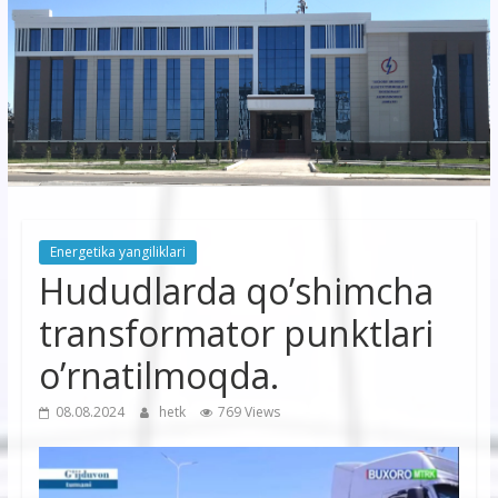
korxonasi”
AJ
“Buxoro
hududiy
elektr
tarmoqlari
Energetika yangiliklari
korxonasi”
Hududlarda qo’shimcha
AJ
transformator punktlari
o’rnatilmoqda.
08.08.2024
hetk
769 Views