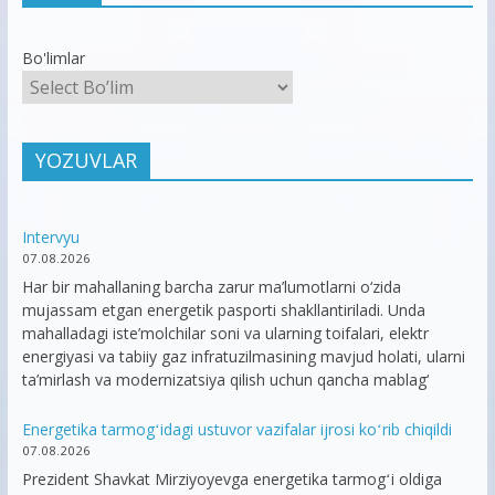
Bo'limlar
YOZUVLAR
Intervyu
07.08.2026
Har bir mahallaning barcha zarur ma’lumotlarni o‘zida
mujassam etgan energetik pasporti shakllantiriladi. Unda
mahalladagi iste’molchilar soni va ularning toifalari, elektr
energiyasi va tabiiy gaz infratuzilmasining mavjud holati, ularni
ta’mirlash va modernizatsiya qilish uchun qancha mablag‘
Energetika tarmogʻidagi ustuvor vazifalar ijrosi koʻrib chiqildi
07.08.2026
Prezident Shavkat Mirziyoyevga energetika tarmogʻi oldiga