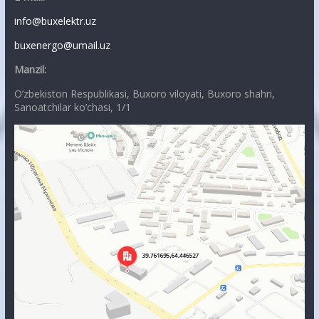
info@buxelektr.uz
buxenergo@umail.uz
Manzil:
O’zbekiston Respublikasi, Buxoro viloyati, Buxoro shahri,
Sanoatchilar ko’chasi, 1/1