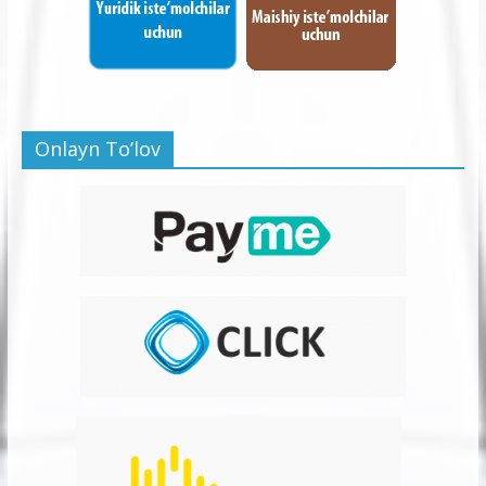
Onlayn To’lov