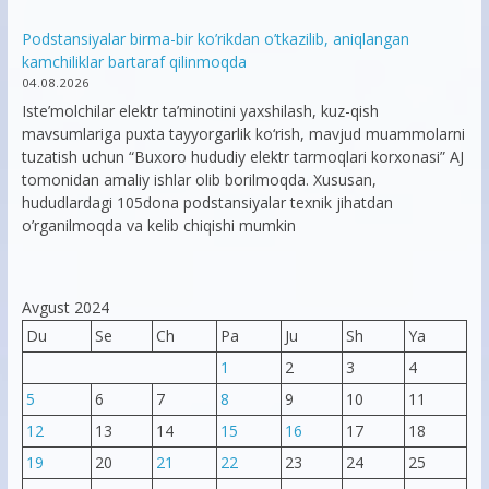
Podstansiyalar birma-bir ko’rikdan o’tkazilib, aniqlangan
kamchiliklar bartaraf qilinmoqda
04.08.2026
Iste’molchilar elektr ta’minotini yaxshilash, kuz-qish
mavsumlariga puxta tayyorgarlik ko‘rish, mavjud muammolarni
tuzatish uchun “Buxoro hududiy elektr tarmoqlari korxonasi” AJ
tomonidan amaliy ishlar olib borilmoqda. Xususan,
hududlardagi 105dona podstansiyalar texnik jihatdan
o’rganilmoqda va kelib chiqishi mumkin
Avgust 2024
Du
Se
Ch
Pa
Ju
Sh
Ya
1
2
3
4
5
6
7
8
9
10
11
12
13
14
15
16
17
18
19
20
21
22
23
24
25