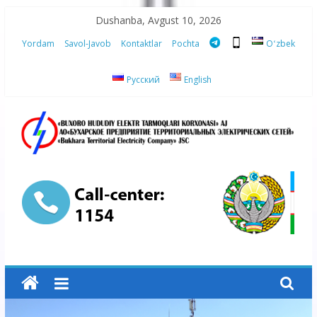
Skip
Dushanba, Avgust 10, 2026
to
Yordam
Savol-Javob
Kontaktlar
Pochta
Oʻzbek
content
Русский
English
“Buxoro
hududiy
elektr
tarmoqlari