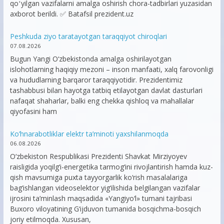
qoʻyilgan vazifalarni amalga oshirish chora-tadbirlari yuzasidan
axborot berildi. ✅ Batafsil prezident.uz
Peshkuda ziyo taratayotgan taraqqiyot chiroqlari
07.08.2026
Bugun Yangi O‘zbekistonda amalga oshirilayotgan
islohotlarning haqiqiy mezoni – inson manfaati, xalq farovonligi
va hududlarning barqaror taraqqiyotidir. Prezidentimiz
tashabbusi bilan hayotga tatbiq etilayotgan davlat dasturlari
nafaqat shaharlar, balki eng chekka qishloq va mahallalar
qiyofasini ham
Ko’hnarabotliklar elektr ta’minoti yaxshilanmoqda
06.08.2026
O‘zbekiston Respublikasi Prezidenti Shavkat Mirziyoyev
raisligida yoqilg‘i-energetika tarmog‘ini rivojlantirish hamda kuz-
qish mavsumiga puxta tayyorgarlik ko‘rish masalalariga
bag‘ishlangan videoselektor yig‘ilishida belgilangan vazifalar
ijrosini ta’minlash maqsadida «Yangiyo‘l» tumani tajribasi
Buxoro viloyatining G‘ijduvon tumanida bosqichma-bosqich
joriy etilmoqda. Xususan,