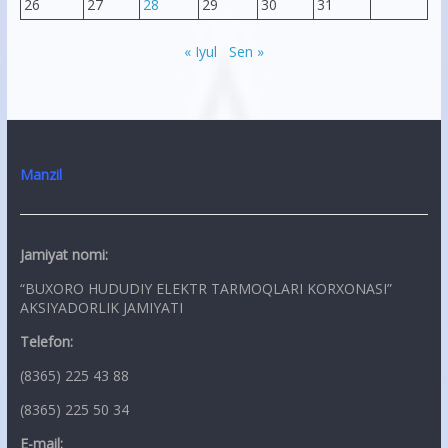
26
27
28
29
30
31
« Iyul
Sen »
Manzil
Jamiyat nomi:
“BUXORO HUDUDIY ELEKTR TARMOQLARI KORXONASI”
AKSIYADORLIK JAMIYATI
Telefon:
(8365) 225 43 88
(8365) 225 50 34
E-mail: