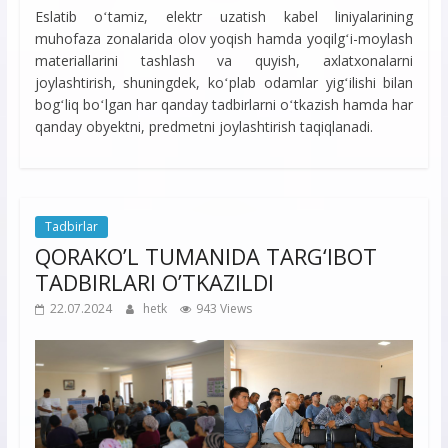
Eslatib oʻtamiz, elektr uzatish kabel liniyalarining
muhofaza zonalarida olov yoqish hamda yoqilgʻi-moylash
materiallarini tashlash va quyish, axlatxonalarni
joylashtirish, shuningdek, koʻplab odamlar yigʻilishi bilan
bogʻliq boʻlgan har qanday tadbirlarni oʻtkazish hamda har
qanday obyektni, predmetni joylashtirish taqiqlanadi.
Tadbirlar
QORAKO’L TUMANIDA TARG‘IBOT
TADBIRLARI O’TKAZILDI
22.07.2024
hetk
943 Views