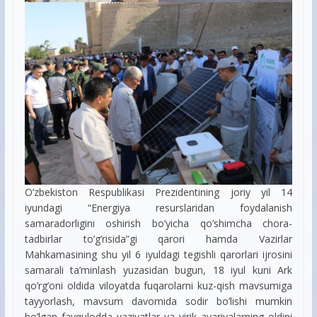
O’zbekiston Respublikasi Prezidentining joriy yil 14
iyundagi “Energiya resurslaridan foydalanish
samaradorligini oshirish bo’yicha qo’shimcha chora-
tadbirlar to’g’risida”gi qarori hamda Vazirlar
Mahkamasining shu yil 6 iyuldagi tegishli qarorlari ijrosini
samarali ta’minlash yuzasidan bugun, 18 iyul kuni Ark
qo’rg’oni oldida viloyatda fuqarolarni kuz-qish mavsumiga
tayyorlash, mavsum davomida sodir bo’lishi mumkin
bo’lgan favqulodda vaziyatlar va yirik avariyalarning oldini