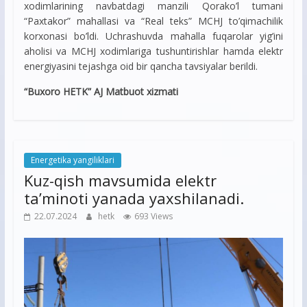
xodimlarining navbatdagi manzili Qorako’l tumani
“Paxtakor” mahallasi va “Real teks” MCHJ to’qimachilik
korxonasi bo’ldi. Uchrashuvda mahalla fuqarolar yig’ini
aholisi va MCHJ xodimlariga tushuntirishlar hamda elektr
energiyasini tejashga oid bir qancha tavsiyalar berildi.
“Buxoro HETK” AJ Matbuot xizmati
Energetika yangiliklari
Kuz-qish mavsumida elektr
ta’minoti yanada yaxshilanadi.
22.07.2024
hetk
693 Views