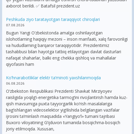
axborot berildi. ✅ Batafsil prezident.uz
Peshkuda ziyo taratayotgan taraqqiyot chiroqlari
07.08.2026
Bugun Yangi O‘zbekistonda amalga oshirilayotgan
islohotlarning haqiqiy mezoni – inson manfaati, xalq farovonligi
va hududlarning barqaror taraqqiyotidir. Prezidentimiz
tashabbusi bilan hayotga tatbiq etilayotgan davlat dasturlari
nafaqat shaharlar, balki eng chekka qishloq va mahallalar
qiyofasini ham
Ko’hnarabotliklar elektr ta’minoti yaxshilanmoqda
06.08.2026
O‘zbekiston Respublikasi Prezidenti Shavkat Mirziyoyev
raisligida yoqilg‘i-energetika tarmog‘ini rivojlantirish hamda kuz-
qish mavsumiga puxta tayyorgarlik ko‘rish masalalariga
bag‘ishlangan videoselektor yig‘ilishida belgilangan vazifalar
ijrosini ta’minlash maqsadida «Yangiyo‘l» tumani tajribasi
Buxoro viloyatining G‘ijduvon tumanida bosqichma-bosqich
joriy etilmoqda. Xususan,