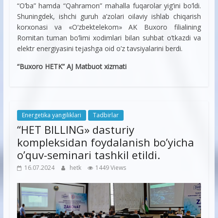
“O’ba” hamda “Qahramon” mahalla fuqarolar yig’ini bo’ldi.
Shuningdek, ishchi guruh a’zolari oilaviy ishlab chiqarish
korxonasi va «O‘zbektelekom» AK Buxoro filialining
Romitan tuman bo’limi xodimlari bilan suhbat o’tkazdi va
elektr energiyasini tejashga oid o’z tavsiyalarini berdi.
“Buxoro HETK” AJ Matbuot xizmati
Energetika yangiliklari
Tadbirlar
“HET BILLING» dasturiy
kompleksidan foydalanish bo’yicha
o’quv-seminari tashkil etildi.
16.07.2024
hetk
1449 Views