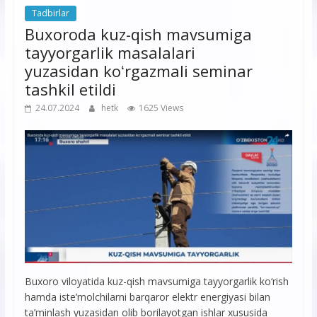
Tadbirlar
Buxoroda kuz-qish mavsumiga
tayyorgarlik masalalari
yuzasidan koʻrgazmali seminar
tashkil etildi
24.07.2024
hetk
1625 Views
Buxoro viloyatida kuz-qish mavsumiga tayyorgarlik kо‘rish
hamda iste’molchilarni barqaror elektr energiyasi bilan
ta’minlash yuzasidan olib borilayotgan ishlar xususida