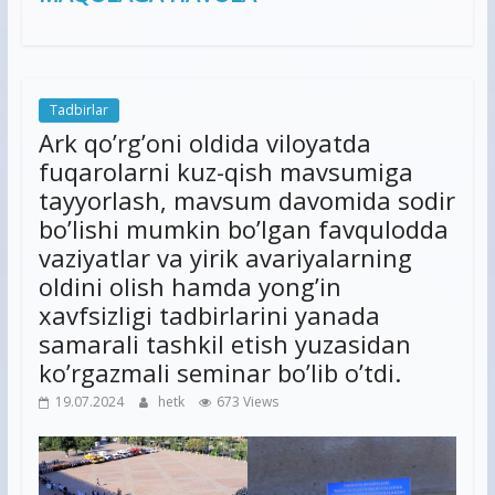
Tadbirlar
Ark qo’rg’oni oldida viloyatda
fuqarolarni kuz-qish mavsumiga
tayyorlash, mavsum davomida sodir
bo’lishi mumkin bo’lgan favqulodda
vaziyatlar va yirik avariyalarning
oldini olish hamda yong’in
xavfsizligi tadbirlarini yanada
samarali tashkil etish yuzasidan
ko’rgazmali seminar bo’lib o’tdi.
19.07.2024
hetk
673 Views