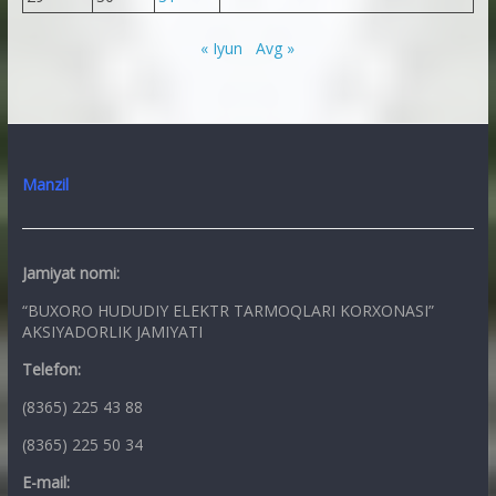
« Iyun
Avg »
Manzil
Jamiyat nomi:
“BUXORO HUDUDIY ELEKTR TARMOQLARI KORXONASI”
AKSIYADORLIK JAMIYATI
Telefon:
(8365) 225 43 88
(8365) 225 50 34
E-mail: