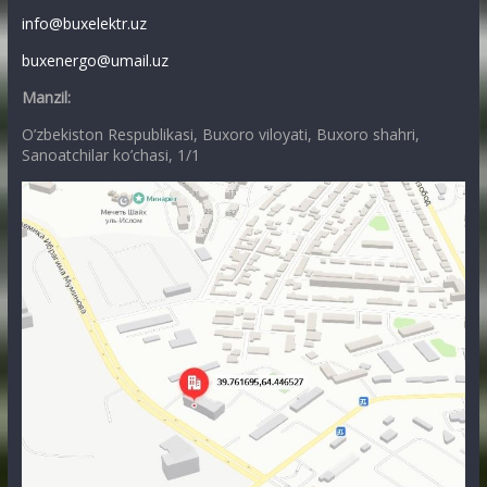
info@buxelektr.uz
buxenergo@umail.uz
Manzil:
O’zbekiston Respublikasi, Buxoro viloyati, Buxoro shahri,
Sanoatchilar ko’chasi, 1/1