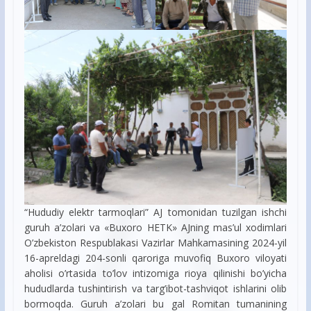
“Hududiy elektr tarmoqlari” AJ tomonidan tuzilgan ishchi
guruh a’zolari va «Buxoro HETK» AJning mas’ul xodimlari
O’zbekiston Respublakasi Vazirlar Mahkamasining 2024-yil
16-apreldagi 204-sonli qaroriga muvofiq Buxoro viloyati
aholisi o’rtasida to’lov intizomiga rioya qilinishi bo’yicha
hududlarda tushintirish va targ’ibot-tashviqot ishlarini olib
bormoqda. Guruh a’zolari bu gal Romitan tumanining