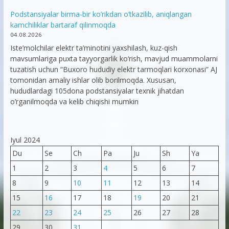
Podstansiyalar birma-bir ko’rikdan o’tkazilib, aniqlangan
kamchiliklar bartaraf qilinmoqda
04.08.2026
Iste’molchilar elektr ta’minotini yaxshilash, kuz-qish
mavsumlariga puxta tayyorgarlik ko‘rish, mavjud muammolarni
tuzatish uchun “Buxoro hududiy elektr tarmoqlari korxonasi” AJ
tomonidan amaliy ishlar olib borilmoqda. Xususan,
hududlardagi 105dona podstansiyalar texnik jihatdan
o’rganilmoqda va kelib chiqishi mumkin
Iyul 2024
Du
Se
Ch
Pa
Ju
Sh
Ya
1
2
3
4
5
6
7
8
9
10
11
12
13
14
15
16
17
18
19
20
21
22
23
24
25
26
27
28
29
30
31