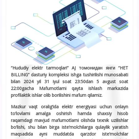
“Hududiy elektr tarmoqlari” AJ томонидан янги “HET
BILLING” dasturiy kompleksi ishga tushirilishi munosabati
bilan 2024 yil 31 iyul soat 23:50dan 5 avgust soat
22:00gacha Ma’lumotlarni qayta ishlash markazida
profilaktik ishlar olib borilishini ma’lum qilamiz.
Mazkur vaqt oralig‘ida elektr energiyasi uchun onlayn
tо‘lovlarni amalga oshirish hamda shaxsiy hisob
raqamdagi mavjud ma’lumotlarni olishda texnik uzilishlar
bо‘lishi, shu bilan birga iste’molchilarga qulaylik yaratish
maqsadida ayni muddatda qarzdor iste’molchilar