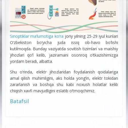
Sinoptiklar ma’lumotiga kо‘ra
joriy yilning 25-29 iyul kunlari
О‘zbekiston bо‘yicha juda issiq ob-havo bо‘lishi
kutilmoqda. Bunday vaziyatda sovitish tizimlari va maishiy
jihozlari qо‘l kelib, jaziramani osonroq о‘tkazishimizga
yordam beradi, albatta.
Shu о‘rinda, elektr jihozlaridan foydalanish qoidalariga
amal qilish muhimligini, aks holda yong‘in, elektr tokidan
zararlanish va boshqa shu kabi noxush holatlar kelib
chiqish xavfi mavjudligini eslatib о‘tmoqchimiz.
Batafsil