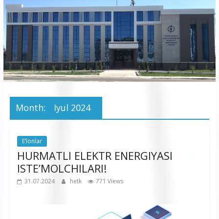
korxonasi”
AJ
“Buxoro
hududiy
elektr
tarmoqlari
Month:
Iyul 2024
korxonasi”
AJ
E’lonlar
HURMATLI ELEKTR ENERGIYASI
ISTE’MOLCHILARI!
31.07.2024
hetk
771 Views