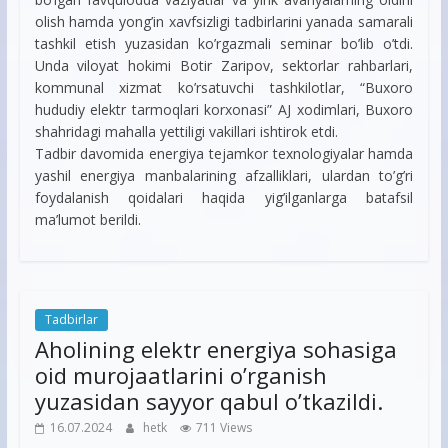
olish hamda yong’in xavfsizligi tadbirlarini yanada samarali
tashkil etish yuzasidan ko’rgazmali seminar bo’lib o’tdi.
Unda viloyat hokimi Botir Zaripov, sektorlar rahbarlari,
kommunal xizmat ko’rsatuvchi tashkilotlar, “Buxoro
hududiy elektr tarmoqlari korxonasi” AJ xodimlari, Buxoro
shahridagi mahalla yettiligi vakillari ishtirok etdi.
Tadbir davomida energiya tejamkor texnologiyalar hamda
yashil energiya manbalarining afzalliklari, ulardan to’g’ri
foydalanish qoidalari haqida yig’ilganlarga batafsil
ma’lumot berildi.
Tadbirlar
Aholining elektr energiya sohasiga
oid murojaatlarini o’rganish
yuzasidan sayyor qabul o’tkazildi.
16.07.2024
hetk
711 Views