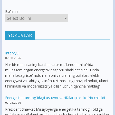
Bo'limlar
YOZUVLAR
Intervyu
07.08.2026
Har bir mahallaning barcha zarur ma’lumotlarni o‘zida
mujassam etgan energetik pasporti shakllantiriladi. Unda
mahalladagi iste’molchilar soni va ularning toifalari, elektr
energiyasi va tabiiy gaz infratuzilmasining mavjud holati, ularni
ta’mirlash va modernizatsiya qilish uchun qancha mablag‘
Energetika tarmogʻidagi ustuvor vazifalar ijrosi koʻrib chiqildi
07.08.2026
Prezident Shavkat Mirziyoyevga energetika tarmogʻi oldiga
qoʻyilgan vazifalarni amalga oshirish chora-tadbirlari yuzasidan