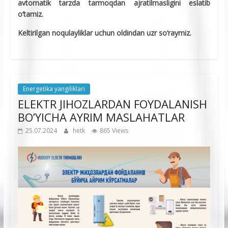
avtomatik tarzda tarmoqdan ajratilmasligini eslatib
о‘tamiz.
Keltirilgan noqulayliklar uchun oldindan uzr sо‘raymiz.
Energetika yangiliklari
ELEKTR JIHOZLARDAN FOYDALANISH
BO’YICHA AYRIM MASLAHATLAR
25.07.2024
hetk
865 Views