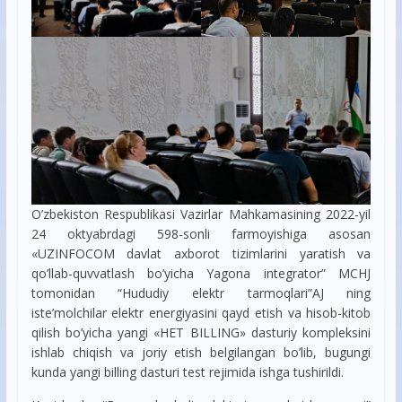
O’zbekiston Respublikasi Vazirlar Mahkamasining 2022-yil
24 oktyabrdagi 598-sonli farmoyishiga asosan
«UZINFOCOM davlat axborot tizimlarini yaratish va
qo’llab-quvvatlash bo’yicha Yagona integrator” MCHJ
tomonidan “Hududiy elektr tarmoqlari”AJ ning
iste’molchilar elektr energiyasini qayd etish va hisob-kitob
qilish bo’yicha yangi «HET BILLING» dasturiy kompleksini
ishlab chiqish va joriy etish belgilangan bo’lib, bugungi
kunda yangi billing dasturi test rejimida ishga tushirildi.