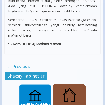
Kuni kecha “Buxoro hududiy elektr tarmoqlari korxonasi”
AJda yangi “HET BILLING» dasturiy kompleksidan
foydalanish bo’yicha o’quv-seminari tashkil etildi.
Seminarda “EESAM” direktori mutaxassislari so’zga chiqib,
seminar ishtikorchilariga yangi dasturiy ta’minotning
ishlash tartibi, imkoniyatlari va afzalliklari to’g’risida
ma’lumot berdi.
“Buxoro HETK” AJ Matbuot xizmati
← Previous
Shaxsiy Kabinetlar