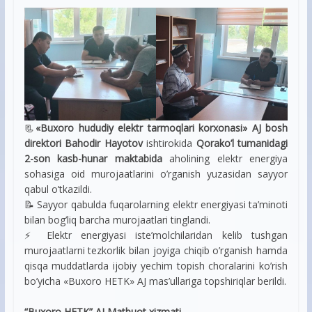
📃
«Buxoro hududiy elektr tarmoqlari korxonasi» AJ bosh
direktori Bahodir Hayotov
ishtirokida
Qorako’l tumanidagi
2-son kasb-hunar maktabida
aholining elektr energiya
sohasiga oid murojaatlarini o’rganish yuzasidan sayyor
qabul o’tkazildi.
📝 Sayyor qabulda fuqarolarning elektr energiyasi ta’minoti
bilan bog’liq barcha murojaatlari tinglandi.
⚡️ Elektr energiyasi iste’molchilaridan kelib tushgan
murojaatlarni tezkorlik bilan joyiga chiqib o’rganish hamda
qisqa muddatlarda ijobiy yechim topish choralarini ko’rish
bo’yicha «Buxoro HETK» AJ mas’ullariga topshiriqlar berildi.
“Buxoro HETK” AJ Matbuot xizmati