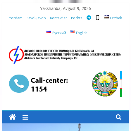
Skip
Yakshanba, Avgust 9, 2026
to
Yordam
Savol-Javob
Kontaktlar
Pochta
Oʻzbek
content
Русский
English
“Buxoro
hududiy
elektr
tarmoqlari