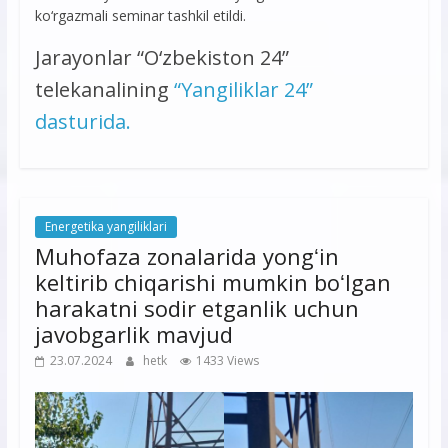
kо‘rgazmali seminar tashkil etildi.
Jarayonlar “О‘zbekiston 24”
telekanalining
“Yangiliklar 24”
dasturida.
Energetika yangiliklari
Muhofaza zonalarida yongʻin
keltirib chiqarishi mumkin boʻlgan
harakatni sodir etganlik uchun
javobgarlik mavjud
23.07.2024
hetk
1433 Views