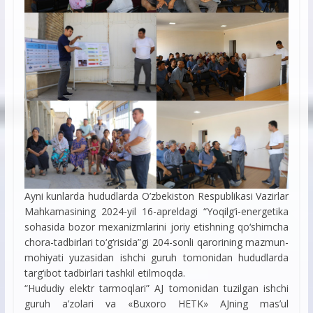
Ayni kunlarda hududlarda O’zbekiston Respublikasi Vazirlar
Mahkamasining 2024-yil 16-apreldagi “Yoqilg‘i-energetika
sohasida bozor mexanizmlarini joriy etishning qo‘shimcha
chora-tadbirlari to‘g‘risida”gi 204-sonli qarorining mazmun-
mohiyati yuzasidan ishchi guruh tomonidan hududlarda
targ‘ibot tadbirlari tashkil etilmoqda.
“Hududiy elektr tarmoqlari” AJ tomonidan tuzilgan ishchi
guruh a’zolari va «Buxoro HETK» AJning mas’ul