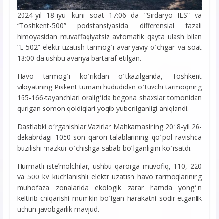
2024-yil 18-iyul kuni soat 17:06 da “Sirdaryo IES” va
“Toshkent-500” podstansiyasida differensial fazali
himoyasidan muvaffaqiyatsiz avtomatik qayta ulash bilan
“L-502” elektr uzatish tarmogʻi avariyaviy oʻchgan va soat
18:00 da ushbu avariya bartaraf etilgan.
Havo tarmogʻi koʻrikdan oʻtkazilganda, Toshkent
viloyatining Piskent tumani hududidan oʻtuvchi tarmoqning
165-166-tayanchlari oraligʻida begona shaxslar tomonidan
qurigan somon qoldiqlari yoqib yuborilganligi aniqlandi.
Dastlabki oʻrganishlar Vazirlar Mahkamasining 2018-yil 26-
dekabrdagi 1050-son qarori talablarining qoʻpol ravishda
buzilishi mazkur oʻchishga sabab boʻlganligini koʻrsatdi.
Hurmatli isteʼmolchilar, ushbu qarorga muvofiq, 110, 220
va 500 kV kuchlanishli elektr uzatish havo tarmoqlarining
muhofaza zonalarida ekologik zarar hamda yongʻin
keltirib chiqarishi mumkin boʻlgan harakatni sodir etganlik
uchun javobgarlik mavjud.