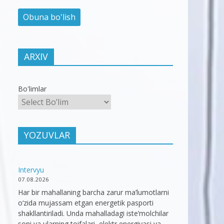
ARXIV
Bo'limlar
YOZUVLAR
Intervyu
07.08.2026
Har bir mahallaning barcha zarur ma’lumotlarni
o‘zida mujassam etgan energetik pasporti
shakllantiriladi. Unda mahalladagi iste’molchilar
soni va ularning toifalari, elektr energiyasi va