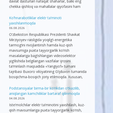
davlat dasturlari nafaqat shaharlar, balki eng
chekka qishloq va mahallalar qiyofasini ham
Ko’hnarabotliklar elektr ta’minoti
yaxshilanmoqda
06.08.2026
O‘zbekiston Respublikasi Prezidenti Shavkat
Mirziyoyev raisligida yoqilg‘i-energetika
tarmog‘ini rivojlantirish hamda kuz-qish
mavsumiga puxta tayyorgarlik ko‘rish
masalalariga bag‘ishlangan videoselektor
yig‘ilishida belgilangan vazifalar ijrosini
ta’minlash maqsadida «Yangiyo‘l» tumani
tajribasi Buxoro viloyatining G‘ijduvon tumanida
bosqichma-bosqich joriy etilmoqda. Xususan,
Podstansiyalar birma-bir ko’rikdan o’tkazilib,
aniqlangan kamchiliklar bartaraf qilinmoqda
04.08.2026
Iste’molchilar elektr ta’minotini yaxshilash, kuz-
qish mavsumlariga puxta tayyorgarlik ko‘rish,