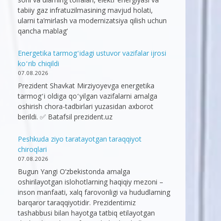
tabiiy gaz infratuzilmasining mavjud holati,
ularni ta’mirlash va modernizatsiya qilish uchun
qancha mablag‘
Energetika tarmogʻidagi ustuvor vazifalar ijrosi
koʻrib chiqildi
07.08.2026
Prezident Shavkat Mirziyoyevga energetika
tarmogʻi oldiga qoʻyilgan vazifalarni amalga
oshirish chora-tadbirlari yuzasidan axborot
berildi. ✅ Batafsil prezident.uz
Peshkuda ziyo taratayotgan taraqqiyot
chiroqlari
07.08.2026
Bugun Yangi O‘zbekistonda amalga
oshirilayotgan islohotlarning haqiqiy mezoni –
inson manfaati, xalq farovonligi va hududlarning
barqaror taraqqiyotidir. Prezidentimiz
tashabbusi bilan hayotga tatbiq etilayotgan