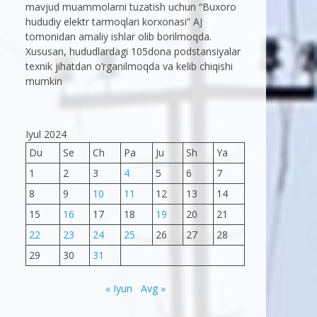
mavjud muammolarni tuzatish uchun “Buxoro
hududiy elektr tarmoqlari korxonasi” AJ
tomonidan amaliy ishlar olib borilmoqda.
Xususan, hududlardagi 105dona podstansiyalar
texnik jihatdan o’rganilmoqda va kelib chiqishi
mumkin
Iyul 2024
Du
Se
Ch
Pa
Ju
Sh
Ya
1
2
3
4
5
6
7
8
9
10
11
12
13
14
15
16
17
18
19
20
21
22
23
24
25
26
27
28
29
30
31
« Iyun
Avg »