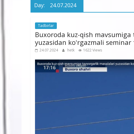
Day:
24.07.2024
Tadbirlar
Buxoroda kuz-qish mavsumiga t
yuzasidan koʻrgazmali seminar t
24.07.2024
hetk
1622 Views