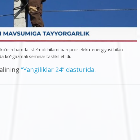
о‘rish hamda iste’molchilarni barqaror elektr energiyasi bilan
a kо‘rgazmali seminar tashkil etildi.
nalining
“Yangiliklar 24” dasturida.