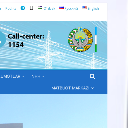
r
Pochta
Oʻzbek
Русский
English
’LUMOTLAR
NHH
MATBUOT MARKAZI