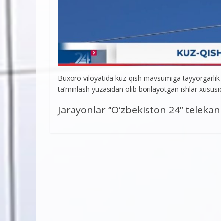
Buxoro viloyatida kuz-qish mavsumiga tayyorgarlik k
ta’minlash yuzasidan olib borilayotgan ishlar xususid
Jarayonlar “О‘zbekiston 24” teleka