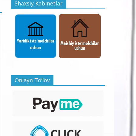
Shaxsiy Kabinetlar
Onlayn To’lov