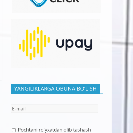
YANGILIKLARGA OBUNA BO’LISH
Pochtani ro'yxatdan olib tashash