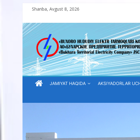
Skip
Shanba, Avgust 8, 2026
to
content
“Buxoro
hududiy
elektr
tarmoqlari
JAMIYAT HAQIDA
AKSIYADORLAR UC
korxonasi”
AJ
“Buxoro