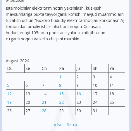
04.08.2026
Iste’molchilar elektr ta’minotini yaxshilash, kuz-qish
mavsumlariga puxta tayyorgarlik ko‘rish, mavjud muammolarni
tuzatish uchun “Buxoro hududiy elektr tarmoqlari korxonasi” AJ
tomonidan amaliy ishlar olib borilmoqda. Xususan,
hududlardagi 105dona podstansiyalar texnik jihatdan
o’rganilmoqda va kelib chiqishi mumkin
Avgust 2024
Du
Se
Ch
Pa
Ju
Sh
Ya
1
2
3
4
5
6
7
8
9
10
11
12
13
14
15
16
17
18
19
20
21
22
23
24
25
26
27
28
29
30
31
« Iyul
Sen »