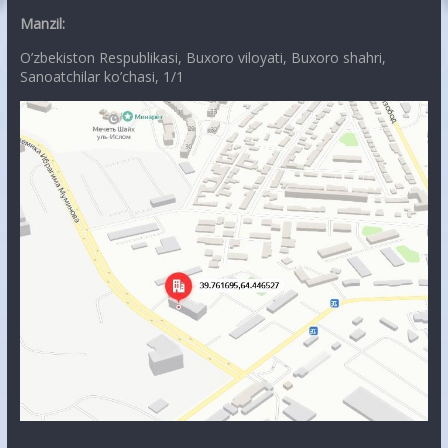
Manzil:
O’zbekiston Respublikasi, Buxoro viloyati, Buxoro shahri,
Sanoatchilar ko’chasi, 1/1