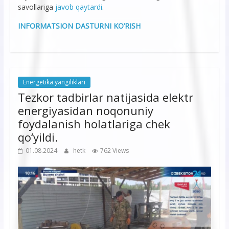
savollariga
javob qaytardi
.
INFORMATSION DASTURNI KO’RISH
Energetika yangiliklari
Tezkor tadbirlar natijasida elektr
energiyasidan noqonuniy
foydalanish holatlariga chek
qo‘yildi.
01.08.2024
hetk
762 Views