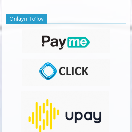
Onlayn To’lov