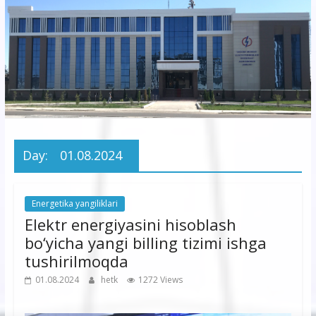
korxonasi”
AJ
“Buxoro
hududiy
elektr
tarmoqlari
Day:
01.08.2024
korxonasi”
AJ
Energetika yangiliklari
Elektr energiyasini hisoblash
bо‘yicha yangi billing tizimi ishga
tushirilmoqda
01.08.2024
hetk
1272 Views