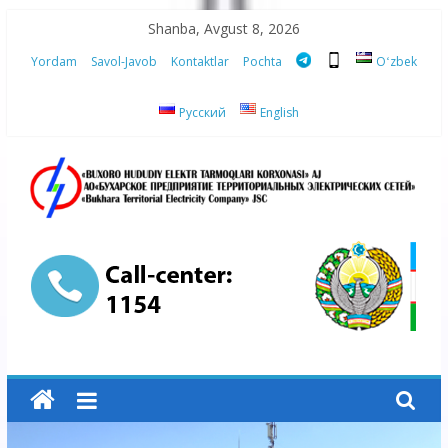
Skip
Shanba, Avgust 8, 2026
to
Yordam
Savol-Javob
Kontaktlar
Pochta
Oʻzbek
content
Русский
English
“Buxoro
hududiy
elektr
tarmoqlari