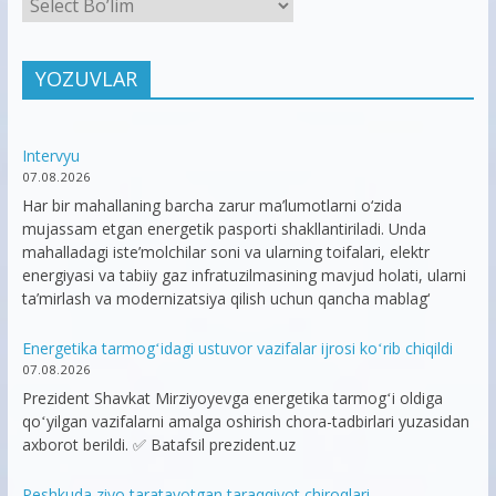
YOZUVLAR
Intervyu
07.08.2026
Har bir mahallaning barcha zarur ma’lumotlarni o‘zida
mujassam etgan energetik pasporti shakllantiriladi. Unda
mahalladagi iste’molchilar soni va ularning toifalari, elektr
energiyasi va tabiiy gaz infratuzilmasining mavjud holati, ularni
ta’mirlash va modernizatsiya qilish uchun qancha mablag‘
Energetika tarmogʻidagi ustuvor vazifalar ijrosi koʻrib chiqildi
07.08.2026
Prezident Shavkat Mirziyoyevga energetika tarmogʻi oldiga
qoʻyilgan vazifalarni amalga oshirish chora-tadbirlari yuzasidan
axborot berildi. ✅ Batafsil prezident.uz
Peshkuda ziyo taratayotgan taraqqiyot chiroqlari