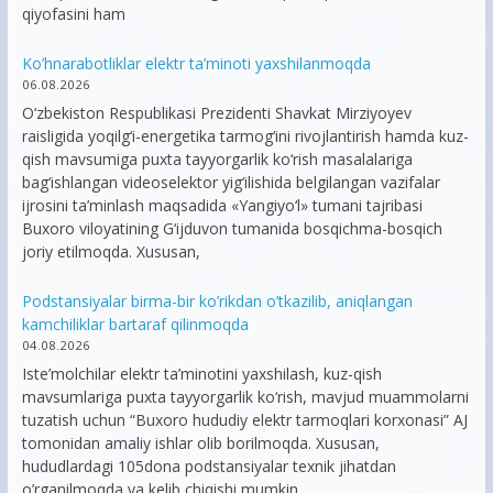
qiyofasini ham
Ko’hnarabotliklar elektr ta’minoti yaxshilanmoqda
06.08.2026
O‘zbekiston Respublikasi Prezidenti Shavkat Mirziyoyev
raisligida yoqilg‘i-energetika tarmog‘ini rivojlantirish hamda kuz-
qish mavsumiga puxta tayyorgarlik ko‘rish masalalariga
bag‘ishlangan videoselektor yig‘ilishida belgilangan vazifalar
ijrosini ta’minlash maqsadida «Yangiyo‘l» tumani tajribasi
Buxoro viloyatining G‘ijduvon tumanida bosqichma-bosqich
joriy etilmoqda. Xususan,
Podstansiyalar birma-bir ko’rikdan o’tkazilib, aniqlangan
kamchiliklar bartaraf qilinmoqda
04.08.2026
Iste’molchilar elektr ta’minotini yaxshilash, kuz-qish
mavsumlariga puxta tayyorgarlik ko‘rish, mavjud muammolarni
tuzatish uchun “Buxoro hududiy elektr tarmoqlari korxonasi” AJ
tomonidan amaliy ishlar olib borilmoqda. Xususan,
hududlardagi 105dona podstansiyalar texnik jihatdan
o’rganilmoqda va kelib chiqishi mumkin