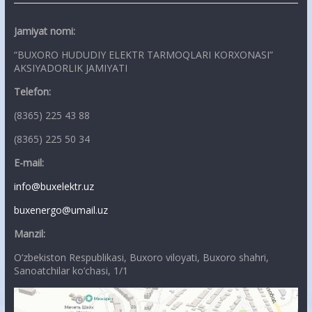
Jamiyat nomi:
“BUXORO HUDUDIY ELEKTR TARMOQLARI KORXONASI”
AKSIYADORLIK JAMIYATI
Telefon:
(8365) 225 43 88
(8365) 225 50 34
E-mail:
info@buxelektr.uz
buxenergo@umail.uz
Manzil:
O’zbekiston Respublikasi, Buxoro viloyati, Buxoro shahri,
Sanoatchilar ko’chasi, 1/1