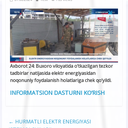
Axborot 24: Buxoro viloyatida o‘tkazilgan tezkor
tadbirlar natijasida elektr energiyasidan
noqonuniy foydalanish holatlariga chek qo‘yildi.
INFORMATSION DASTURNI KO’RISH
←
HURMATLI ELEKTR ENERGIYASI