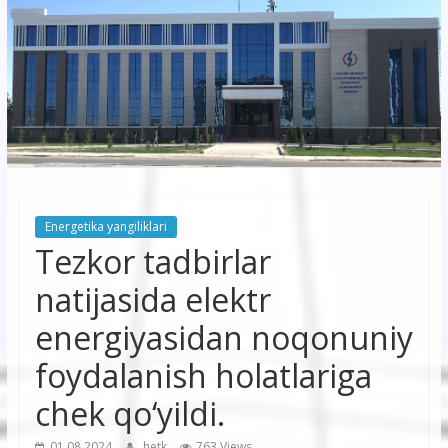
korxonasi”
AJ
“Buxoro
hududiy
elektr
tarmoqlari
Energetika yangiliklari
korxonasi”
Tezkor tadbirlar
AJ
natijasida elektr
energiyasidan noqonuniy
foydalanish holatlariga
chek qo‘yildi.
01.08.2024
hetk
763 Views