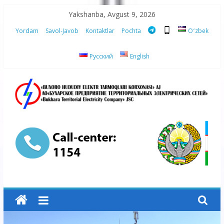
Skip
Yakshanba, Avgust 9, 2026
to
Yordam
Savol-Javob
Kontaktlar
Pochta
Oʻzbek
content
Русский
English
“Buxoro
hududiy
elektr
tarmoqlari