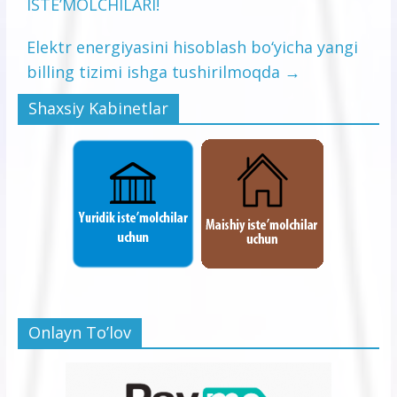
ISTE’MOLCHILARI!
Elektr energiyasini hisoblash bо‘yicha yangi
billing tizimi ishga tushirilmoqda
→
Shaxsiy Kabinetlar
Onlayn To’lov