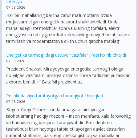
Intervyu
07.08.2026
Har bir mahallaning barcha zarur ma’lumotlarni o‘zida
mujassam etgan energetik pasporti shakllantiriladi. Unda
mahalladagi iste’molchilar soni va ularning toifalari, elektr
energiyasi va tabiiy gaz infratuzilmasining mavjud holati, ularni
ta’mirlash va modernizatsiya qilish uchun qancha mablag‘
Energetika tarmogʻidagi ustuvor vazifalar ijrosi koʻrib chiqildi
07.08.2026
Prezident Shavkat Mirziyoyevga energetika tarmogʻi oldiga
qoʻyilgan vazifalarni amalga oshirish chora-tadbirlari yuzasidan
axborot berildi. ✅ Batafsil prezident.uz
Peshkuda ziyo taratayotgan taraqqiyot chiroqlari
07.08.2026
Bugun Yangi O‘zbekistonda amalga oshirilayotgan
islohotlarning haqiqiy mezoni – inson manfaati, xalq farovonligi
va hududlarning barqaror taraqqiyotidir. Prezidentimiz
tashabbusi bilan hayotga tatbiq etilayotgan davlat dasturlari
nafaqat shaharlar, balki eng chekka qishloq va mahallalar