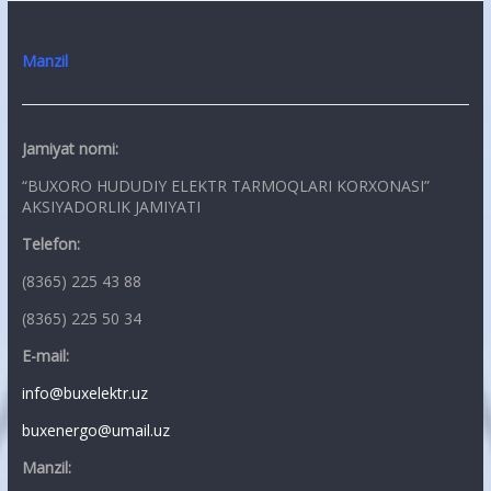
Manzil
Jamiyat nomi:
“BUXORO HUDUDIY ELEKTR TARMOQLARI KORXONASI”
AKSIYADORLIK JAMIYATI
Telefon:
(8365) 225 43 88
(8365) 225 50 34
E-mail:
info@buxelektr.uz
buxenergo@umail.uz
Manzil: