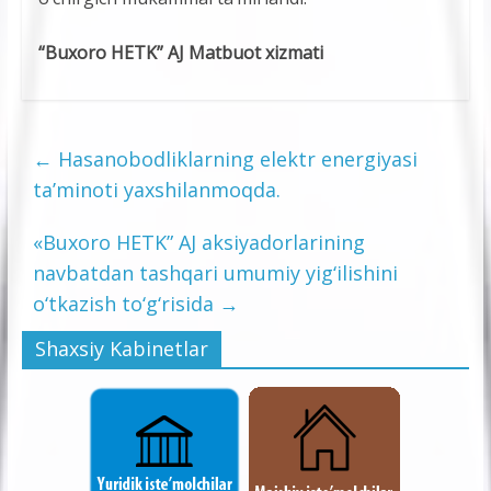
“Buxoro HETK” AJ Matbuot xizmati
←
Hasanobodliklarning elektr energiyasi
ta’minoti yaxshilanmoqda.
«Buxoro HETK” AJ aksiyadorlarining
navbatdan tashqari umumiy yig‘ilishini
o‘tkazish to‘g‘risida
→
Shaxsiy Kabinetlar