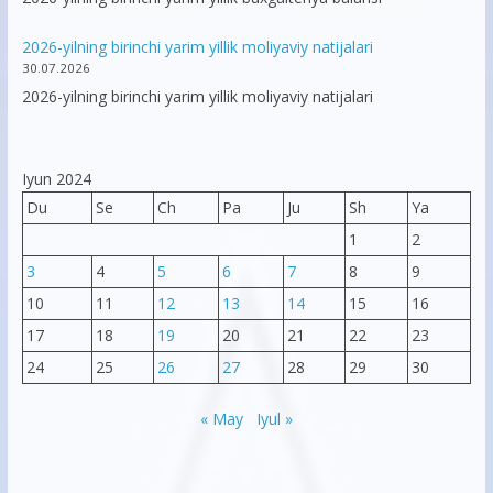
2026-yilning birinchi yarim yillik moliyaviy natijalari
30.07.2026
2026-yilning birinchi yarim yillik moliyaviy natijalari
Iyun 2024
Du
Se
Ch
Pa
Ju
Sh
Ya
1
2
3
4
5
6
7
8
9
10
11
12
13
14
15
16
17
18
19
20
21
22
23
24
25
26
27
28
29
30
« May
Iyul »