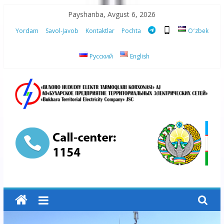
Skip
Payshanba, Avgust 6, 2026
to
Yordam
Savol-Javob
Kontaktlar
Pochta
Oʻzbek
content
Русский
English
“Buxoro
hududiy
elektr
tarmoqlari