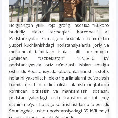
Belgilangan yillik reja grafigi asosida “Buxoro
hududiy elektr tarmoqlari korxonasi” AJ
Podstansiyalar xizmatgohi xodimlari tomonidan
yuqori kuchlanishdagi podstansiyalarda joriy va
mukammal ta’mirlash ishlari olib borilmoqda.
Jumladan, “O’zbekiston” 110/35/10 kV
podstansiyasida joriy ta’mirlash ishlari amalga
oshirildi. Podstansiyada obodonlashtirish, estetik
holatini yaxshilash, elektr qurilmalarni bo‘yoqlash
hamda qizishini oldini olish, ulanish nuqtalarini
ko’rikdan o’tkazish va mahkamlash, sozlash,
podstansiyalardagi kuch transformatorini moy
sathini me’yor holatga keltirish ishlari olib borildi.
Shuningdek, ushbu podstansiyadagi 35 kVli moyli
o’chirgich mukammal ta’mirlandi.