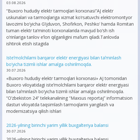
03.08.2026
“Buxoro hududiy elektr tarmoqlari korxonasi”AJ elektr
uskunalari va tarmoqlariga xizmat ko’rsatuvchi elektromontyor
lavozimi bo’yicha G’ijduvon, Shofirkon, Peshko’ hamda Romitan
tuman elektr ta’minoti korxonalarida mavjud bo’sh ish
o’rinlariga tanlov e’lon qilganligini ma’lum qiladi.Tanlovda
ishtirok etish istagida
Isteʼmolchilarni barqaror elektr energiyasi bilan taʼminlash
bo‘yicha tizimli ishlar amalga oshirilmoqda.
30.07.2026
«Buxoro hududiy elektr tarmoqlari korxonasi» AJ tomonidan
Buxoro viloyatidagi isteʼmolchilarni barqaror elektr energiyasi
bilan taʼminlash bo‘yicha tizimli ishlar amalga oshirilmoqda.
“O’zbekiston 24” telekanalining “Maxsus reportaj” informatsion
dasturi viloyatda taqsimlash tarmoqlarini yangilash va
modernizatsiya qilish ishlari
2026-yilning birinchi yarim yillik buxgalteriya balansi
30.07.2026
2026-yilning birinchi yarim yillik buxgalteriya balansi