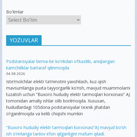
Bo'limlar
YOZUVLAR
Podstansiyalar birma-bir ko’rikdan o’tkazilib, aniqlangan
kamchiliklar bartaraf qilinmoqda
04.08.2026
Iste’molchilar elektr ta’minotini yaxshilash, kuz-qish
mavsumlariga puxta tayyorgarlik ko‘rish, mavjud muammolarni
tuzatish uchun “Buxoro hududiy elektr tarmoqlari korxonasi” AJ
tomonidan amaliy ishlar olib borilmoqda. Xususan,
hududlardagi 105dona podstansiyalar texnik jihatdan
o’rganilmoqda va kelib chiqishi mumkin
“Buxoro hududiy elektr tarmoqlari korxonasi”AJ mavjud bo’sh
ish o’rinlariga tanlov e’lon qilganligini ma’lum qiladi.