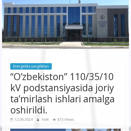
korxonasi”
AJ
“Buxoro
hududiy
elektr
tarmoqlari
Energetika yangiliklari
korxonasi”
“O’zbekiston” 110/35/10
AJ
kV podstansiyasida joriy
ta’mirlash ishlari amalga
oshirildi.
12.06.2024
hetk
873 Views