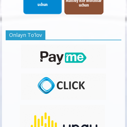
Onlayn To’lov