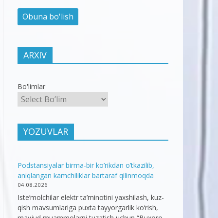
ARXIV
Bo'limlar
YOZUVLAR
Podstansiyalar birma-bir ko’rikdan o’tkazilib,
aniqlangan kamchiliklar bartaraf qilinmoqda
04.08.2026
Iste’molchilar elektr ta’minotini yaxshilash, kuz-
qish mavsumlariga puxta tayyorgarlik ko‘rish,
mavjud muammolarni tuzatish uchun “Buxoro