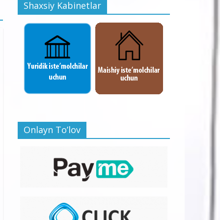
Shaxsiy Kabinetlar
Onlayn To’lov