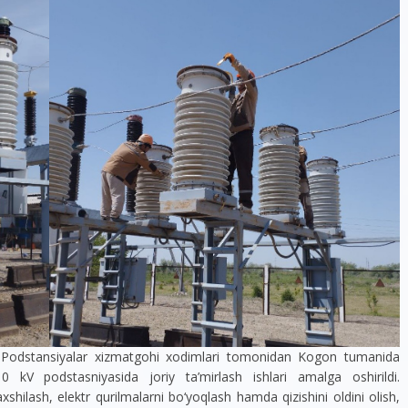
J Podstansiyalar xizmatgohi xodimlari tomonidan Kogon tumanida
10 kV podstasniyasida joriy ta’mirlash ishlari amalga oshirildi.
shilash, elektr qurilmalarni bo‘yoqlash hamda qizishini oldini olish,