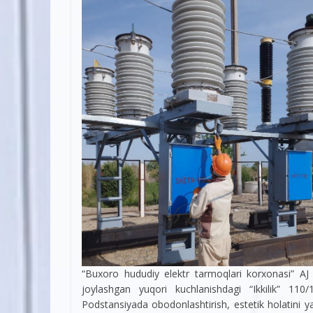
“Buxoro hududiy elektr tarmoqlari korxonasi” A
joylashgan yuqori kuchlanishdagi “Ikkilik” 110/
Podstansiyada obodonlashtirish, estetik holatini yax