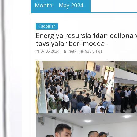
Month:
May 2024
Tadbirlar
Energiya resurslaridan oqilona 
tavsiyalar berilmoqda.
07.05.2024
hetk
928 Views