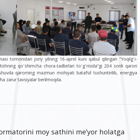
asi tomonidan joriy yilning 16-aprel kuni qabul qilingan “Yoqilgʻi-
ishning qoʻshimcha chora-tadbirlari toʻgʻrisida”gi 204 sonli qarori
huvda qarorning mazmun mohiyati batafsil tushuntirilib, energiya
cha zarur tavsiyalar berilmoqda.
ormatorini moy sathini me’yor holatga