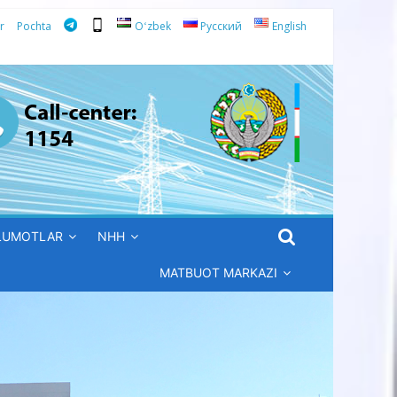
r
Pochta
Oʻzbek
Русский
English
’LUMOTLAR
NHH
MATBUOT MARKAZI