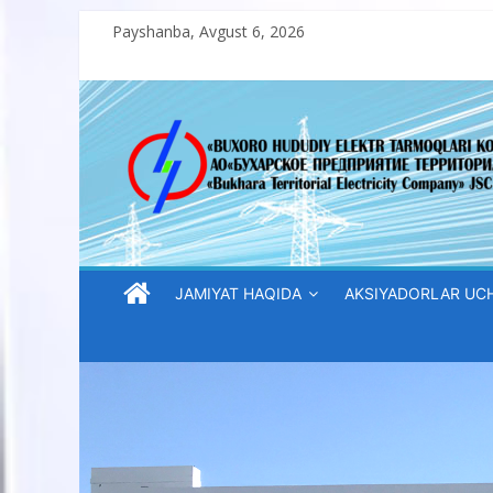
Skip
Payshanba, Avgust 6, 2026
to
content
“Buxoro
hududiy
elektr
tarmoqlari
JAMIYAT HAQIDA
AKSIYADORLAR UC
korxonasi”
AJ
“Buxoro