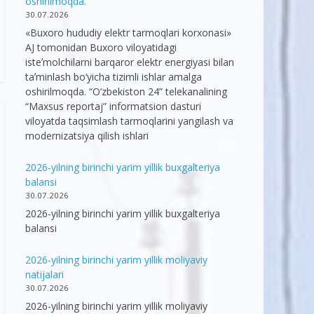
oshirilmoqda.
30.07.2026
«Buxoro hududiy elektr tarmoqlari korxonasi»
AJ tomonidan Buxoro viloyatidagi
isteʼmolchilarni barqaror elektr energiyasi bilan
taʼminlash bo‘yicha tizimli ishlar amalga
oshirilmoqda. “O’zbekiston 24” telekanalining
“Maxsus reportaj” informatsion dasturi
viloyatda taqsimlash tarmoqlarini yangilash va
modernizatsiya qilish ishlari
2026-yilning birinchi yarim yillik buxgalteriya
balansi
30.07.2026
2026-yilning birinchi yarim yillik buxgalteriya
balansi
2026-yilning birinchi yarim yillik moliyaviy
natijalari
30.07.2026
2026-yilning birinchi yarim yillik moliyaviy