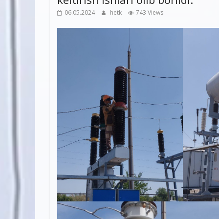
06.05.2024
hetk
743 Views