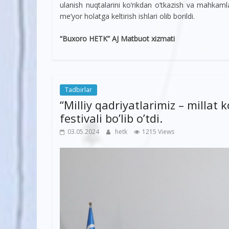
ulanish nuqtalarini ko’rikdan o’tkazish va mahkam
me’yor holatga keltirish ishlari olib borildi.
“Buxoro HETK” AJ Matbuot xizmati
Tadbirlar
“Milliy qadriyatlarimiz – millat 
festivali bo’lib o’tdi.
03.05.2024
hetk
1215 Views