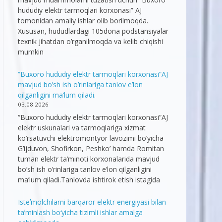
hududiy elektr tarmoqlari korxonasi” AJ
tomonidan amaliy ishlar olib borilmoqda.
Xususan, hududlardagi 105dona podstansiyalar
texnik jihatdan o’rganilmoqda va kelib chiqishi
mumkin
“Buxoro hududiy elektr tarmoqlari korxonasi”AJ
mavjud bo’sh ish o’rinlariga tanlov e’lon
qilganligini ma’lum qiladi.
03.08.2026
“Buxoro hududiy elektr tarmoqlari korxonasi”AJ
elektr uskunalari va tarmoqlariga xizmat
ko’rsatuvchi elektromontyor lavozimi bo’yicha
G’ijduvon, Shofirkon, Peshko’ hamda Romitan
tuman elektr ta’minoti korxonalarida mavjud
bo’sh ish o’rinlariga tanlov e’lon qilganligini
ma’lum qiladi.Tanlovda ishtirok etish istagida
Isteʼmolchilarni barqaror elektr energiyasi bilan
taʼminlash bo‘yicha tizimli ishlar amalga