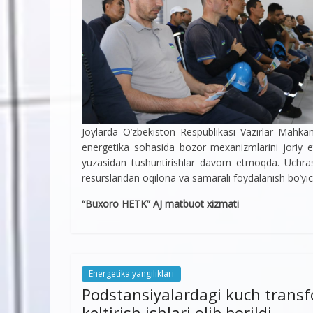
Joylarda O’zbekiston Respublikasi Vazirlar Mahkam
energetika sohasida bozor mexanizmlarini joriy et
yuzasidan tushuntirishlar davom etmoqda. Uchras
resurslaridan oqilona va samarali foydalanish bo’yi
“Buxoro HETK” AJ matbuot xizmati
Energetika yangiliklari
Podstansiyalardagi kuch transf
keltirish ishlari olib borildi.