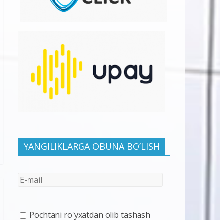
YANGILIKLARGA OBUNA BO’LISH
Pochtani ro'yxatdan olib tashash