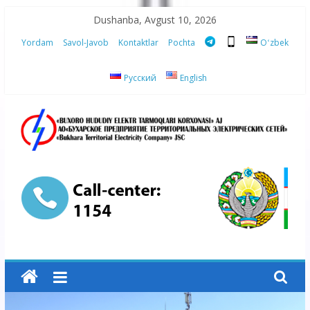
Skip
Dushanba, Avgust 10, 2026
to
Yordam
Savol-Javob
Kontaktlar
Pochta
Oʻzbek
content
Русский
English
“Buxoro
hududiy
elektr
tarmoqlari