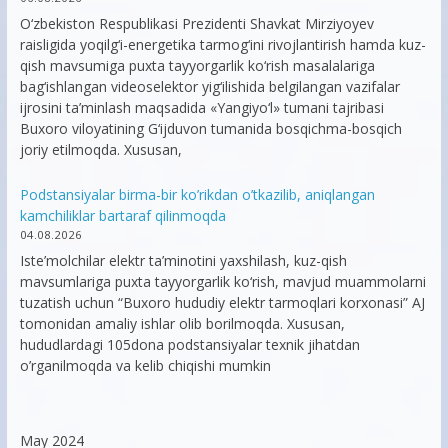
O‘zbekiston Respublikasi Prezidenti Shavkat Mirziyoyev
raisligida yoqilg‘i-energetika tarmog‘ini rivojlantirish hamda kuz-
qish mavsumiga puxta tayyorgarlik ko‘rish masalalariga
bag‘ishlangan videoselektor yig‘ilishida belgilangan vazifalar
ijrosini ta’minlash maqsadida «Yangiyo‘l» tumani tajribasi
Buxoro viloyatining G‘ijduvon tumanida bosqichma-bosqich
joriy etilmoqda. Xususan,
Podstansiyalar birma-bir ko’rikdan o’tkazilib, aniqlangan
kamchiliklar bartaraf qilinmoqda
04.08.2026
Iste’molchilar elektr ta’minotini yaxshilash, kuz-qish
mavsumlariga puxta tayyorgarlik ko‘rish, mavjud muammolarni
tuzatish uchun “Buxoro hududiy elektr tarmoqlari korxonasi” AJ
tomonidan amaliy ishlar olib borilmoqda. Xususan,
hududlardagi 105dona podstansiyalar texnik jihatdan
o’rganilmoqda va kelib chiqishi mumkin
May 2024