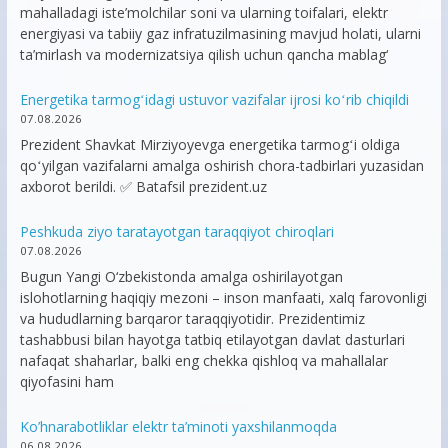
mahalladagi iste’molchilar soni va ularning toifalari, elektr
energiyasi va tabiiy gaz infratuzilmasining mavjud holati, ularni
ta’mirlash va modernizatsiya qilish uchun qancha mablag‘
Energetika tarmogʻidagi ustuvor vazifalar ijrosi koʻrib chiqildi
07.08.2026
Prezident Shavkat Mirziyoyevga energetika tarmogʻi oldiga
qoʻyilgan vazifalarni amalga oshirish chora-tadbirlari yuzasidan
axborot berildi. ✅ Batafsil prezident.uz
Peshkuda ziyo taratayotgan taraqqiyot chiroqlari
07.08.2026
Bugun Yangi O‘zbekistonda amalga oshirilayotgan
islohotlarning haqiqiy mezoni – inson manfaati, xalq farovonligi
va hududlarning barqaror taraqqiyotidir. Prezidentimiz
tashabbusi bilan hayotga tatbiq etilayotgan davlat dasturlari
nafaqat shaharlar, balki eng chekka qishloq va mahallalar
qiyofasini ham
Ko’hnarabotliklar elektr ta’minoti yaxshilanmoqda
06.08.2026