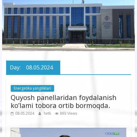
korxonasi”
AJ
“Buxoro
hududiy
elektr
tarmoqlari
Day:
08.05.2024
korxonasi”
AJ
Energetika yangiliklari
Quyosh panellaridan foydalanish
ko’lami tobora ortib bormoqda.
08.05.2024
hetk
893 Views