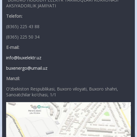
AKSIYADORLIK JAMIYATI
Telefon:
(8365) 225 43 88
(8365) 225 50 34
E-mail:
info@buxelektr.uz
buxenergo@umail.uz
Manzil:
O’zbekiston Respublikasi, Buxoro viloyati, Buxoro shahri,
Sanoatchilar ko’chasi, 1/1