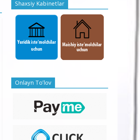
Shaxsiy Kabinetlar
Onlayn To’lov