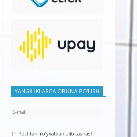
YANGILIKLARGA OBUNA BO’LISH
Pochtani ro'yxatdan olib tashash