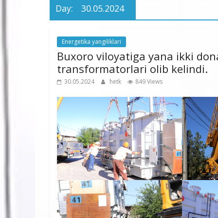
Day:
30.05.2024
Energetika yangiliklari
Buxoro viloyatiga yana ikki do
transformatorlari olib kelindi.
30.05.2024
hetk
849 Views