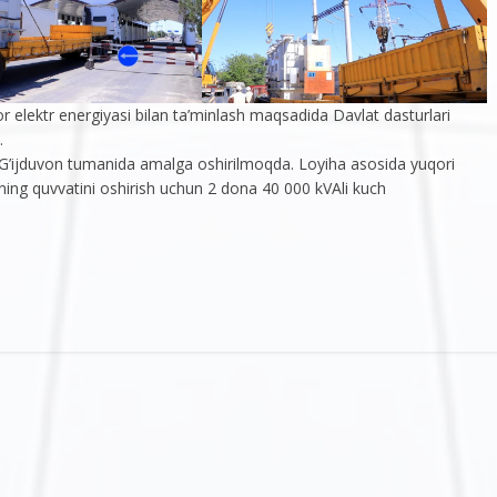
r elektr energiyasi bilan ta’minlash maqsadida Davlat dasturlari
.
 G’ijduvon tumanida amalga oshirilmoqda. Loyiha asosida yuqori
ning quvvatini oshirish uchun 2 dona 40 000 kVAli kuch