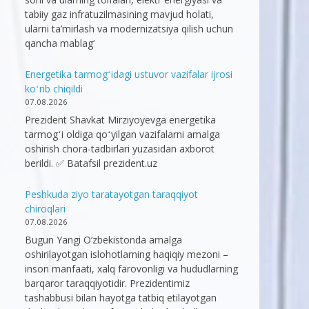
tabiiy gaz infratuzilmasining mavjud holati,
ularni ta’mirlash va modernizatsiya qilish uchun
qancha mablag‘
Energetika tarmogʻidagi ustuvor vazifalar ijrosi
koʻrib chiqildi
07.08.2026
Prezident Shavkat Mirziyoyevga energetika
tarmogʻi oldiga qoʻyilgan vazifalarni amalga
oshirish chora-tadbirlari yuzasidan axborot
berildi. ✅ Batafsil prezident.uz
Peshkuda ziyo taratayotgan taraqqiyot
chiroqlari
07.08.2026
Bugun Yangi O‘zbekistonda amalga
oshirilayotgan islohotlarning haqiqiy mezoni –
inson manfaati, xalq farovonligi va hududlarning
barqaror taraqqiyotidir. Prezidentimiz
tashabbusi bilan hayotga tatbiq etilayotgan