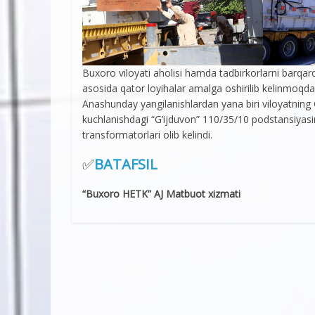
Buxoro viloyati aholisi hamda tadbirkorlarni barqaro
asosida qator loyihalar amalga oshirilib kelinmoqda
Anashunday yangilanishlardan yana biri viloyatning
kuchlanishdagi “G’ijduvon” 110/35/10 podstansiyasi
transformatorlari olib kelindi.
✅
BATAFSIL
“Buxoro HETK” AJ Matbuot xizmati