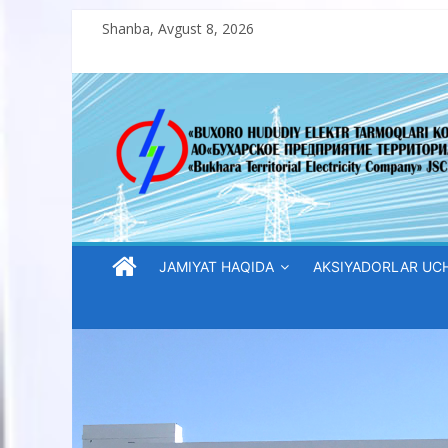
Skip
Shanba, Avgust 8, 2026
to
content
“Buxoro
hududiy
elektr
tarmoqlari
JAMIYAT HAQIDA
AKSIYADORLAR UC
korxonasi”
AJ
“Buxoro