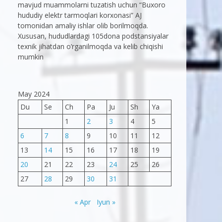
mavjud muammolarni tuzatish uchun “Buxoro
hududiy elektr tarmoqlari korxonasi” AJ
tomonidan amaliy ishlar olib borilmoqda.
Xususan, hududlardagi 105dona podstansiyalar
texnik jihatdan o’rganilmoqda va kelib chiqishi
mumkin
May 2024
Du
Se
Ch
Pa
Ju
Sh
Ya
1
2
3
4
5
6
7
8
9
10
11
12
13
14
15
16
17
18
19
20
21
22
23
24
25
26
27
28
29
30
31
« Apr
Iyun »