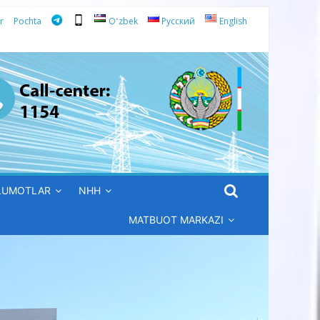
r
Pochta
Oʻzbek
Русский
English
’LUMOTLAR
NHH
MATBUOT MARKAZI