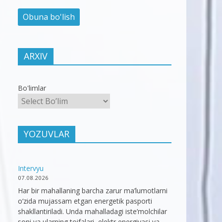
ARXIV
Bo'limlar
YOZUVLAR
Intervyu
07.08.2026
Har bir mahallaning barcha zarur ma’lumotlarni
o‘zida mujassam etgan energetik pasporti
shakllantiriladi. Unda mahalladagi iste’molchilar
soni va ularning toifalari, elektr energiyasi va