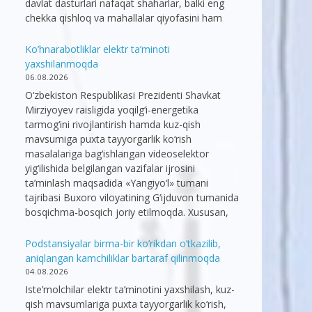
davlat dasturlari nafaqat shaharlar, balki eng
chekka qishloq va mahallalar qiyofasini ham
Ko’hnarabotliklar elektr ta’minoti
yaxshilanmoqda
06.08.2026
O‘zbekiston Respublikasi Prezidenti Shavkat
Mirziyoyev raisligida yoqilg‘i-energetika
tarmog‘ini rivojlantirish hamda kuz-qish
mavsumiga puxta tayyorgarlik ko‘rish
masalalariga bag‘ishlangan videoselektor
yig‘ilishida belgilangan vazifalar ijrosini
ta’minlash maqsadida «Yangiyo‘l» tumani
tajribasi Buxoro viloyatining G‘ijduvon tumanida
bosqichma-bosqich joriy etilmoqda. Xususan,
Podstansiyalar birma-bir ko’rikdan o’tkazilib,
aniqlangan kamchiliklar bartaraf qilinmoqda
04.08.2026
Iste’molchilar elektr ta’minotini yaxshilash, kuz-
qish mavsumlariga puxta tayyorgarlik ko‘rish,