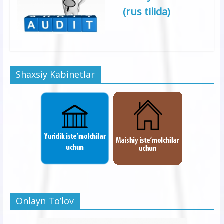
(rus tilida)
Shaxsiy Kabinetlar
Onlayn To’lov