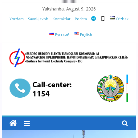
Skip
Yakshanba, Avgust 9, 2026
to
Yordam
Savol-Javob
Kontaktlar
Pochta
Oʻzbek
content
Русский
English
“Buxoro
hududiy
elektr
tarmoqlari