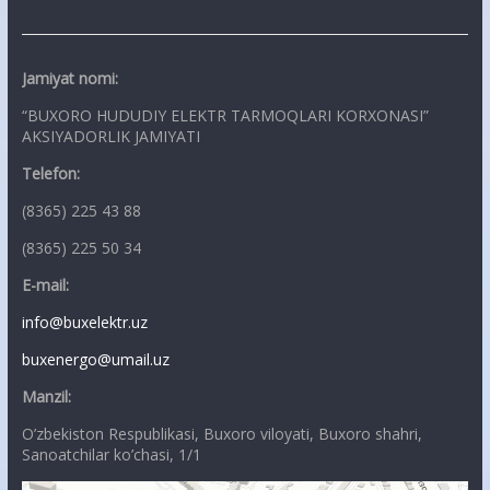
Jamiyat nomi:
“BUXORO HUDUDIY ELEKTR TARMOQLARI KORXONASI”
AKSIYADORLIK JAMIYATI
Telefon:
(8365) 225 43 88
(8365) 225 50 34
E-mail:
info@buxelektr.uz
buxenergo@umail.uz
Manzil:
O’zbekiston Respublikasi, Buxoro viloyati, Buxoro shahri,
Sanoatchilar ko’chasi, 1/1