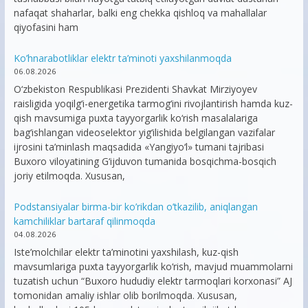
nafaqat shaharlar, balki eng chekka qishloq va mahallalar
qiyofasini ham
Ko’hnarabotliklar elektr ta’minoti yaxshilanmoqda
06.08.2026
O‘zbekiston Respublikasi Prezidenti Shavkat Mirziyoyev
raisligida yoqilg‘i-energetika tarmog‘ini rivojlantirish hamda kuz-
qish mavsumiga puxta tayyorgarlik ko‘rish masalalariga
bag‘ishlangan videoselektor yig‘ilishida belgilangan vazifalar
ijrosini ta’minlash maqsadida «Yangiyo‘l» tumani tajribasi
Buxoro viloyatining G‘ijduvon tumanida bosqichma-bosqich
joriy etilmoqda. Xususan,
Podstansiyalar birma-bir ko’rikdan o’tkazilib, aniqlangan
kamchiliklar bartaraf qilinmoqda
04.08.2026
Iste’molchilar elektr ta’minotini yaxshilash, kuz-qish
mavsumlariga puxta tayyorgarlik ko‘rish, mavjud muammolarni
tuzatish uchun “Buxoro hududiy elektr tarmoqlari korxonasi” AJ
tomonidan amaliy ishlar olib borilmoqda. Xususan,