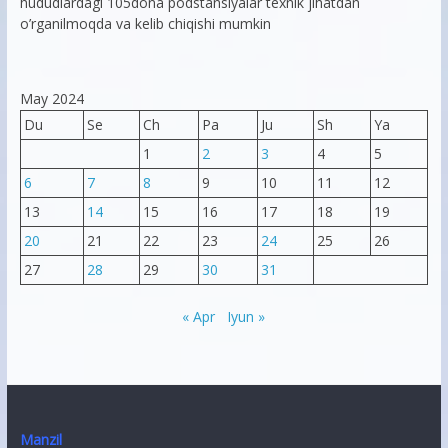
hududlardagi 105dona podstansiyalar texnik jihatdan
o’rganilmoqda va kelib chiqishi mumkin
May 2024
Du
Se
Ch
Pa
Ju
Sh
Ya
1
2
3
4
5
6
7
8
9
10
11
12
13
14
15
16
17
18
19
20
21
22
23
24
25
26
27
28
29
30
31
« Apr
Iyun »
Manzil