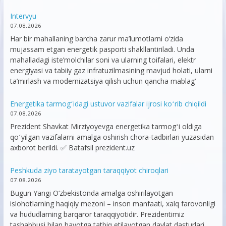
Intervyu
07.08.2026
Har bir mahallaning barcha zarur ma’lumotlarni o‘zida
mujassam etgan energetik pasporti shakllantiriladi. Unda
mahalladagi iste’molchilar soni va ularning toifalari, elektr
energiyasi va tabiiy gaz infratuzilmasining mavjud holati, ularni
ta’mirlash va modernizatsiya qilish uchun qancha mablag‘
Energetika tarmogʻidagi ustuvor vazifalar ijrosi koʻrib chiqildi
07.08.2026
Prezident Shavkat Mirziyoyevga energetika tarmogʻi oldiga
qoʻyilgan vazifalarni amalga oshirish chora-tadbirlari yuzasidan
axborot berildi. ✅ Batafsil prezident.uz
Peshkuda ziyo taratayotgan taraqqiyot chiroqlari
07.08.2026
Bugun Yangi O‘zbekistonda amalga oshirilayotgan
islohotlarning haqiqiy mezoni – inson manfaati, xalq farovonligi
va hududlarning barqaror taraqqiyotidir. Prezidentimiz
tashabbusi bilan hayotga tatbiq etilayotgan davlat dasturlari