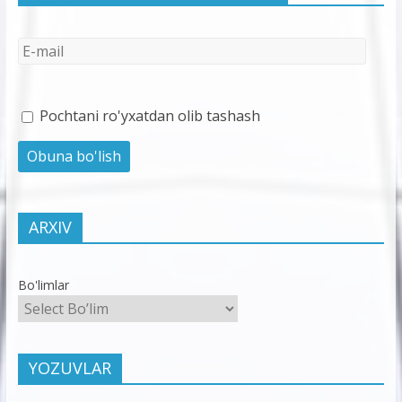
Pochtani ro'yxatdan olib tashash
ARXIV
Bo'limlar
YOZUVLAR