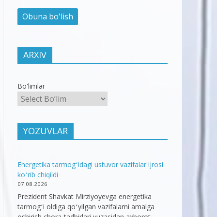
ARXIV
Bo'limlar
YOZUVLAR
Energetika tarmogʻidagi ustuvor vazifalar ijrosi
koʻrib chiqildi
07.08.2026
Prezident Shavkat Mirziyoyevga energetika
tarmogʻi oldiga qoʻyilgan vazifalarni amalga
oshirish chora-tadbirlari yuzasidan axborot