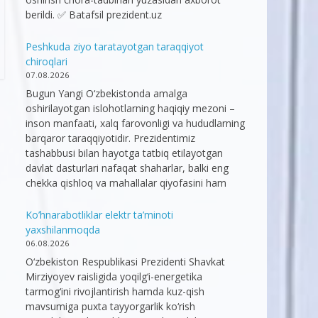
berildi. ✅ Batafsil prezident.uz
Peshkuda ziyo taratayotgan taraqqiyot
chiroqlari
07.08.2026
Bugun Yangi O‘zbekistonda amalga
oshirilayotgan islohotlarning haqiqiy mezoni –
inson manfaati, xalq farovonligi va hududlarning
barqaror taraqqiyotidir. Prezidentimiz
tashabbusi bilan hayotga tatbiq etilayotgan
davlat dasturlari nafaqat shaharlar, balki eng
chekka qishloq va mahallalar qiyofasini ham
Ko’hnarabotliklar elektr ta’minoti
yaxshilanmoqda
06.08.2026
O‘zbekiston Respublikasi Prezidenti Shavkat
Mirziyoyev raisligida yoqilg‘i-energetika
tarmog‘ini rivojlantirish hamda kuz-qish
mavsumiga puxta tayyorgarlik ko‘rish