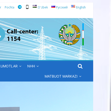
r
Pochta
Oʻzbek
Русский
English
’LUMOTLAR
NHH
MATBUOT MARKAZI