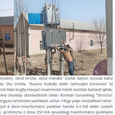
xonadon, obod ko’cha, obod mahalla” Davlat dasturi asosida katta
da. Shu o’rinda, “Buxoro hududiy elektr tarmoqlari korxonasi” AJ
ti bilan bog’liq mavjud muammolar tizimli ravishda bartaraf qilinib,
 Ana shunday obonlashtirish ishlari Romitan tumanining “Sho’rcha”
giyasi ta’minotini yaxshilash uchun 140ga yaqin mustahkam temir-
jud 8 dona trnasformator punktlari hamda 0.4 kVli elektr uzatish
 qo’shimcha 2 dona 250 kVA quvvatdagi transformator punktlarini