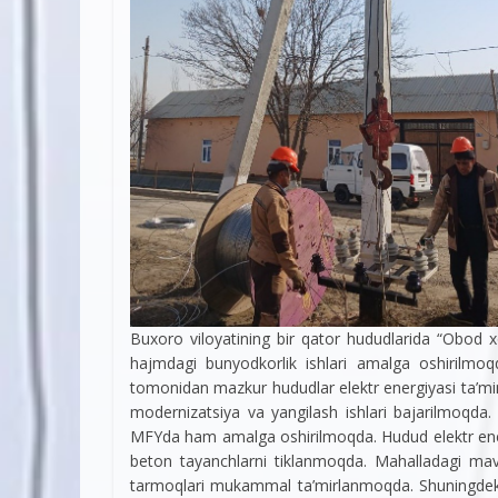
Buxoro viloyatining bir qator hududlarida “Obod 
hajmdagi bunyodkorlik ishlari amalga oshirilmoq
tomonidan mazkur hududlar elektr energiyasi ta’mino
modernizatsiya va yangilash ishlari bajarilmoqda.
MFYda ham amalga oshirilmoqda. Hudud elektr ener
beton tayanchlarni tiklanmoqda. Mahalladagi mav
tarmoqlari mukammal ta’mirlanmoqda. Shuningdek,