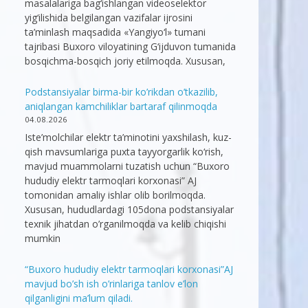
masalalariga bag‘ishlangan videoselektor
yig‘ilishida belgilangan vazifalar ijrosini
ta’minlash maqsadida «Yangiyo‘l» tumani
tajribasi Buxoro viloyatining G‘ijduvon tumanida
bosqichma-bosqich joriy etilmoqda. Xususan,
Podstansiyalar birma-bir ko’rikdan o’tkazilib,
aniqlangan kamchiliklar bartaraf qilinmoqda
04.08.2026
Iste’molchilar elektr ta’minotini yaxshilash, kuz-
qish mavsumlariga puxta tayyorgarlik ko‘rish,
mavjud muammolarni tuzatish uchun “Buxoro
hududiy elektr tarmoqlari korxonasi” AJ
tomonidan amaliy ishlar olib borilmoqda.
Xususan, hududlardagi 105dona podstansiyalar
texnik jihatdan o’rganilmoqda va kelib chiqishi
mumkin
“Buxoro hududiy elektr tarmoqlari korxonasi”AJ
mavjud bo’sh ish o’rinlariga tanlov e’lon
qilganligini ma’lum qiladi.