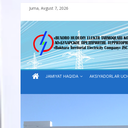
Skip
Juma, Avgust 7, 2026
to
content
“Buxoro
hududiy
elektr
tarmoqlari
JAMIYAT HAQIDA
AKSIYADORLAR UC
korxonasi”
AJ
“Buxoro