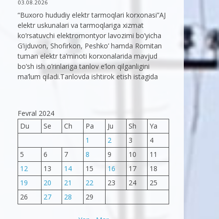
03.08.2026
“Buxoro hududiy elektr tarmoqlari korxonasi”AJ
elektr uskunalari va tarmoqlariga xizmat
ko’rsatuvchi elektromontyor lavozimi bo’yicha
G’ijduvon, Shofirkon, Peshko’ hamda Romitan
tuman elektr ta’minoti korxonalarida mavjud
bo’sh ish o’rinlariga tanlov e’lon qilganligini
ma’lum qiladi.Tanlovda ishtirok etish istagida
Fevral 2024
Du
Se
Ch
Pa
Ju
Sh
Ya
1
2
3
4
5
6
7
8
9
10
11
12
13
14
15
16
17
18
19
20
21
22
23
24
25
26
27
28
29