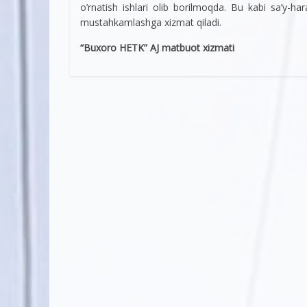
o’rnatish ishlari olib borilmoqda. Bu kabi sa’y-h
mustahkamlashga xizmat qiladi.
“Buxoro HETK” AJ matbuot xizmati