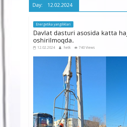
Day:
12.02.2024
Energetika yangiliklari
Davlat dasturi asosida katta h
oshirilmoqda.
12.02.2024
hetk
740 Views