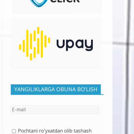
YANGILIKLARGA OBUNA BO’LISH
Pochtani ro'yxatdan olib tashash