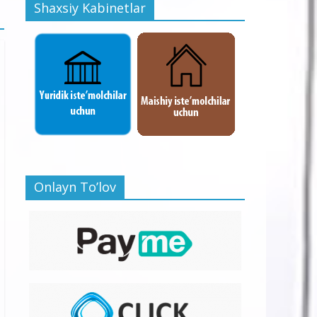
Shaxsiy Kabinetlar
Onlayn To’lov