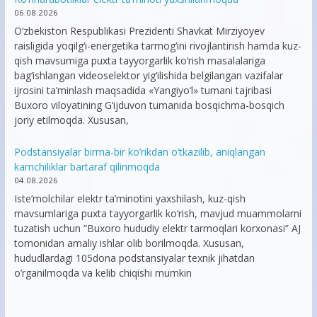
06.08.2026
O‘zbekiston Respublikasi Prezidenti Shavkat Mirziyoyev
raisligida yoqilg‘i-energetika tarmog‘ini rivojlantirish hamda kuz-
qish mavsumiga puxta tayyorgarlik ko‘rish masalalariga
bag‘ishlangan videoselektor yig‘ilishida belgilangan vazifalar
ijrosini ta’minlash maqsadida «Yangiyo‘l» tumani tajribasi
Buxoro viloyatining G‘ijduvon tumanida bosqichma-bosqich
joriy etilmoqda. Xususan,
Podstansiyalar birma-bir ko’rikdan o’tkazilib, aniqlangan
kamchiliklar bartaraf qilinmoqda
04.08.2026
Iste’molchilar elektr ta’minotini yaxshilash, kuz-qish
mavsumlariga puxta tayyorgarlik ko‘rish, mavjud muammolarni
tuzatish uchun “Buxoro hududiy elektr tarmoqlari korxonasi” AJ
tomonidan amaliy ishlar olib borilmoqda. Xususan,
hududlardagi 105dona podstansiyalar texnik jihatdan
o’rganilmoqda va kelib chiqishi mumkin