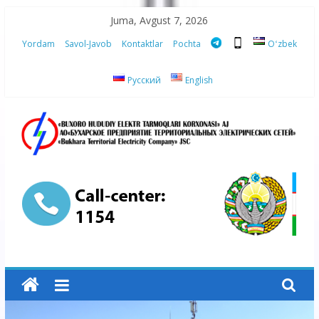
Skip
Juma, Avgust 7, 2026
to
Yordam
Savol-Javob
Kontaktlar
Pochta
Oʻzbek
content
Русский
English
“Buxoro
hududiy
elektr
tarmoqlari