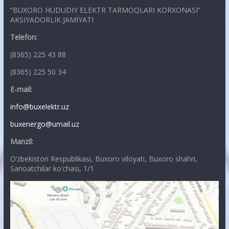
“BUXORO HUDUDIY ELEKTR TARMOQLARI KORXONASI”
AKSIYADORLIK JAMIYATI
Telefon:
(8365) 225 43 88
(8365) 225 50 34
E-mail:
info@buxelektr.uz
buxenergo@umail.uz
Manzil:
O’zbekiston Respublikasi, Buxoro viloyati, Buxoro shahri,
Sanoatchilar ko’chasi, 1/1