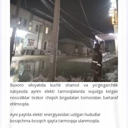
Buxoro viloyatida kuchli shamol va yo’gingarchilik
natijasida ayrim elektr tarmoqlalarida vujudga kelgan
nosozliklar tezkor chiqish brigadalari tomonidan bartaraf
etilmoqda.
Ayni paytda elektr energiyasidan uzilgan hududlar
bosqichma-bosqich qayta tarmoqqa ulanmoqda.