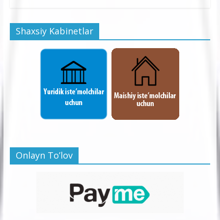
Shaxsiy Kabinetlar
Onlayn To’lov