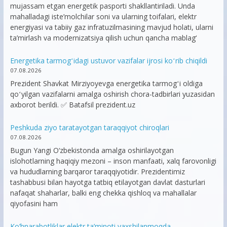
mujassam etgan energetik pasporti shakllantiriladi. Unda
mahalladagi iste’molchilar soni va ularning toifalari, elektr
energiyasi va tabiiy gaz infratuzilmasining mavjud holati, ularni
ta’mirlash va modernizatsiya qilish uchun qancha mablag‘
Energetika tarmogʻidagi ustuvor vazifalar ijrosi koʻrib chiqildi
07.08.2026
Prezident Shavkat Mirziyoyevga energetika tarmogʻi oldiga
qoʻyilgan vazifalarni amalga oshirish chora-tadbirlari yuzasidan
axborot berildi. ✅ Batafsil prezident.uz
Peshkuda ziyo taratayotgan taraqqiyot chiroqlari
07.08.2026
Bugun Yangi O‘zbekistonda amalga oshirilayotgan
islohotlarning haqiqiy mezoni – inson manfaati, xalq farovonligi
va hududlarning barqaror taraqqiyotidir. Prezidentimiz
tashabbusi bilan hayotga tatbiq etilayotgan davlat dasturlari
nafaqat shaharlar, balki eng chekka qishloq va mahallalar
qiyofasini ham
Ko’hnarabotliklar elektr ta’minoti yaxshilanmoqda