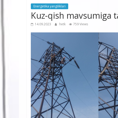
Energetika yangiliklari
Kuz-qish mavsumiga ta
14.09.2023
hetk
759 Views