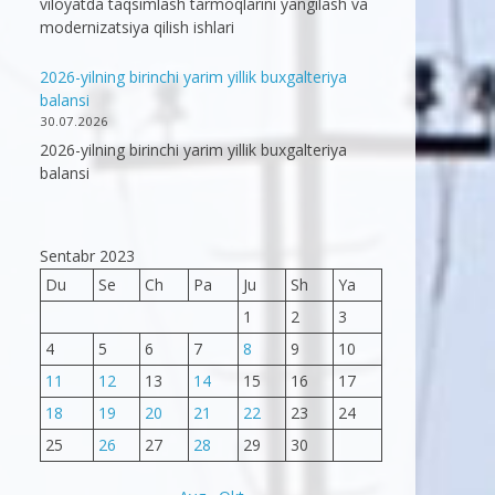
viloyatda taqsimlash tarmoqlarini yangilash va
modernizatsiya qilish ishlari
2026-yilning birinchi yarim yillik buxgalteriya
balansi
30.07.2026
2026-yilning birinchi yarim yillik buxgalteriya
balansi
Sentabr 2023
Du
Se
Ch
Pa
Ju
Sh
Ya
1
2
3
4
5
6
7
8
9
10
11
12
13
14
15
16
17
18
19
20
21
22
23
24
25
26
27
28
29
30