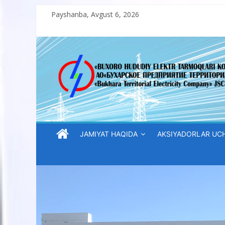
Skip
Payshanba, Avgust 6, 2026
to
content
“Buxoro
hududiy
elektr
tarmoqlari
JAMIYAT HAQIDA
AKSIYADORLAR UC
korxonasi”
AJ
“Buxoro