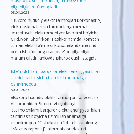
mavjud bo’sh ish o’rinlariga tanlov e’lon
qilganligini ma’lum qiladi.
03.08.2026
“Buxoro hududiy elektr tarmoqlari korxonasi”AJ
elektr uskunalari va tarmoqlariga xizmat
ko’rsatuvchi elektromontyor lavozimi bo’yicha
G’ijduvon, Shofirkon, Peshko’ hamda Romitan
tuman elektr ta’minoti korxonalarida mavjud
bo’sh ish o’rinlariga tanlov e’lon qilganligini
ma’lum qiladi.Tanlovda ishtirok etish istagida
Isteʼmolchilarni barqaror elektr energiyasi bilan
taʼminlash bo‘yicha tizimli ishlar amalga
oshirilmoqda.
30.07.2026
«Buxoro hududiy elektr tarmoqlari korxonasi»
AJ tomonidan Buxoro viloyatidagi
isteʼmolchilarni barqaror elektr energiyasi bilan
taʼminlash bo‘yicha tizimli ishlar amalga
oshirilmoqda. “O’zbekiston 24” telekanalining
“Maxsus reportaj” informatsion dasturi