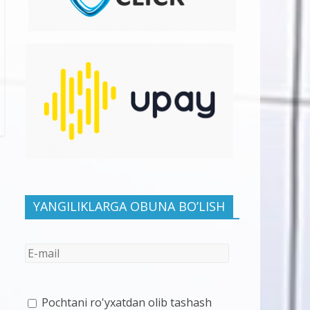
YANGILIKLARGA OBUNA BO’LISH
Pochtani ro'yxatdan olib tashash