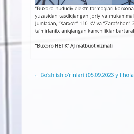
“Buxoro hududiy elektr tarmoqlari korxona
yuzasidan tasdiqlangan joriy va mukammal t
Jumladan, “Xarxo’r” 110 kV va “Zarafshon” 3
ta’mirlanib, aniqlangan kamchiliklar bartaraf 
“Buxoro HETK” AJ matbuot xizmati
←
Bo‘sh ish o‘rinlari (05.09.2023 yil hola