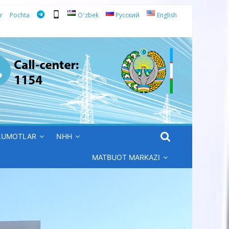
r
Pochta
Oʻzbek
Русский
English
’LUMOTLAR
NHH
MATBUOT MARKAZI