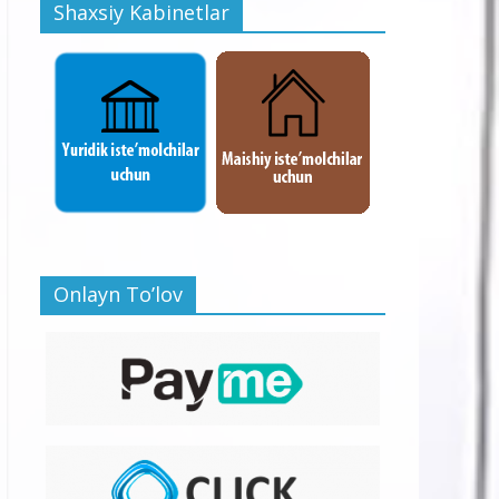
Shaxsiy Kabinetlar
Onlayn To’lov