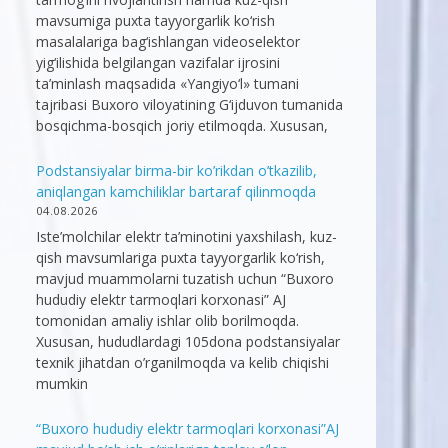
mavsumiga puxta tayyorgarlik ko‘rish
masalalariga bag‘ishlangan videoselektor
yig‘ilishida belgilangan vazifalar ijrosini
ta’minlash maqsadida «Yangiyo‘l» tumani
tajribasi Buxoro viloyatining G‘ijduvon tumanida
bosqichma-bosqich joriy etilmoqda. Xususan,
Podstansiyalar birma-bir ko’rikdan o’tkazilib,
aniqlangan kamchiliklar bartaraf qilinmoqda
04.08.2026
Iste’molchilar elektr ta’minotini yaxshilash, kuz-
qish mavsumlariga puxta tayyorgarlik ko‘rish,
mavjud muammolarni tuzatish uchun “Buxoro
hududiy elektr tarmoqlari korxonasi” AJ
tomonidan amaliy ishlar olib borilmoqda.
Xususan, hududlardagi 105dona podstansiyalar
texnik jihatdan o’rganilmoqda va kelib chiqishi
mumkin
“Buxoro hududiy elektr tarmoqlari korxonasi”AJ