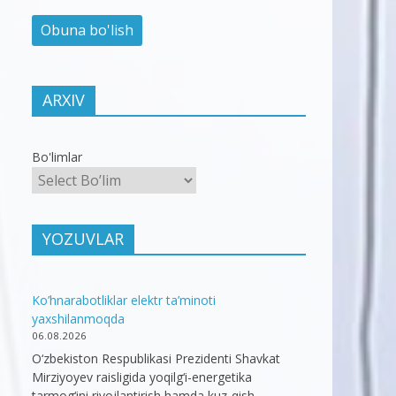
ARXIV
Bo'limlar
YOZUVLAR
Ko’hnarabotliklar elektr ta’minoti
yaxshilanmoqda
06.08.2026
O‘zbekiston Respublikasi Prezidenti Shavkat
Mirziyoyev raisligida yoqilg‘i-energetika
tarmog‘ini rivojlantirish hamda kuz-qish