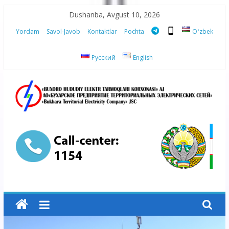
Skip
Dushanba, Avgust 10, 2026
to
Yordam
Savol-Javob
Kontaktlar
Pochta
Oʻzbek
content
Русский
English
“Buxoro
hududiy
elektr
tarmoqlari