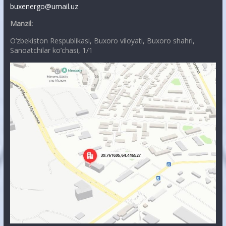
buxenergo@umail.uz
Manzil:
O’zbekiston Respublikasi, Buxoro viloyati, Buxoro shahri,
Sanoatchilar ko’chasi, 1/1