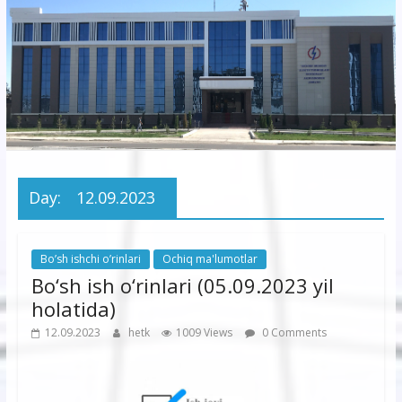
korxonasi”
AJ
“Buxoro
hududiy
elektr
tarmoqlari
Day:
12.09.2023
korxonasi”
AJ
Bo’sh ishchi o’rinlari
Ochiq ma'lumotlar
Bo‘sh ish o‘rinlari (05.09.2023 yil
holatida)
12.09.2023
hetk
1009 Views
0 Comments