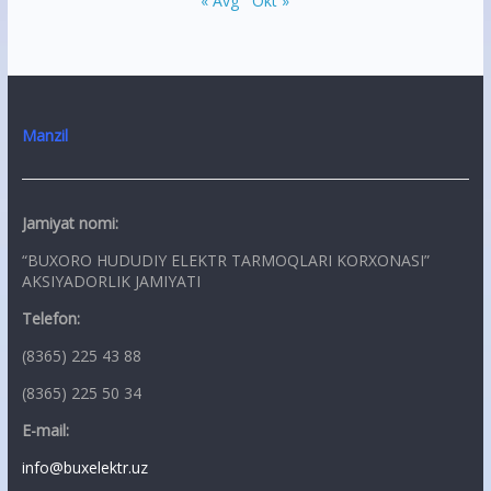
« Avg
Okt »
Manzil
Jamiyat nomi:
“BUXORO HUDUDIY ELEKTR TARMOQLARI KORXONASI”
AKSIYADORLIK JAMIYATI
Telefon:
(8365) 225 43 88
(8365) 225 50 34
E-mail:
info@buxelektr.uz