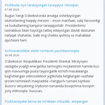
Peshkuda ziyo taratayotgan taraqqiyot chiroqlari
07.08.2026
Bugun Yangi O‘zbekistonda amalga oshirilayotgan
islohotlarning haqiqiy mezoni – inson manfaati, xalq farovonligi
va hududlarning barqaror taraqqiyotidir. Prezidentimiz
tashabbusi bilan hayotga tatbiq etilayotgan davlat dasturlari
nafaqat shaharlar, balki eng chekka qishloq va mahallalar
qiyofasini ham
Ko’hnarabotliklar elektr ta’minoti yaxshilanmoqda
06.08.2026
O‘zbekiston Respublikasi Prezidenti Shavkat Mirziyoyev
raisligida yoqilg‘i-energetika tarmog‘ini rivojlantirish hamda kuz-
qish mavsumiga puxta tayyorgarlik ko‘rish masalalariga
bag‘ishlangan videoselektor yig‘ilishida belgilangan vazifalar
ijrosini ta’minlash maqsadida «Yangiyo‘l» tumani tajribasi
Buxoro viloyatining G‘ijduvon tumanida bosqichma-bosqich
joriy etilmoqda. Xususan,
Podstansiyalar birma-bir ko’rikdan o’tkazilib, aniqlangan