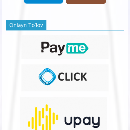
Onlayn To’lov