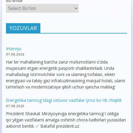
Bo'limlar
YOZUVLAR
Intervyu
07.08.2026
Har bir mahallaning barcha zarur ma’lumotlarni o‘zida
mujassam etgan energetik pasporti shakllantiriladi. Unda
mahalladagi iste’molchilar soni va ularning toifalari, elektr
energiyasi va tabiiy gaz infratuzilmasining mavjud holati, ularni
ta’mirlash va modernizatsiya qilish uchun qancha mablag‘
Energetika tarmogʻidagi ustuvor vazifalar ijrosi koʻrib chiqildi
07.08.2026
Prezident Shavkat Mirziyoyevga energetika tarmogʻi oldiga
qoʻyilgan vazifalarni amalga oshirish chora-tadbirlari yuzasidan
axborot berildi. ✅ Batafsil prezident.uz