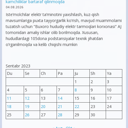
kamchiliklar bartaraf qilinmoqda
04.08.2026
Iste’molchilar elektr ta’minotini yaxshilash, kuz-qish
mavsumlariga puxta tayyorgarlik ko‘rish, mavjud muammolarni
tuzatish uchun “Buxoro hududiy elektr tarmoqlari korxonasi” AJ
tomonidan amaliy ishlar olib borilmoqda. Xususan,
hududlardagi 105dona podstansiyalar texnik jihatdan
o’rganilmoqda va kelib chiqishi mumkin
Sentabr 2023
Du
Se
Ch
Pa
Ju
Sh
Ya
1
2
3
4
5
6
7
8
9
10
11
12
13
14
15
16
17
18
19
20
21
22
23
24
25
26
27
28
29
30