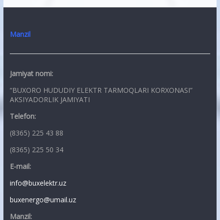
Manzil
Jamiyat nomi:
“BUXORO HUDUDIY ELEKTR TARMOQLARI KORXONASI”
AKSIYADORLIK JAMIYATI
Telefon:
(8365) 225 43 88
(8365) 225 50 34
E-mail:
info@buxelektr.uz
buxenergo@umail.uz
Manzil: