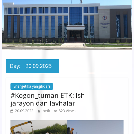
korxonasi”
AJ
“Buxoro
hududiy
elektr
tarmoqlari
Day:
20.09.2023
korxonasi”
AJ
Energetika yangiliklari
#Kogon_tuman ETK: Ish
jarayonidan lavhalar
20.09.2023
hetk
823 Views