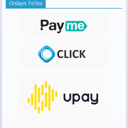
Onlayn To’lov