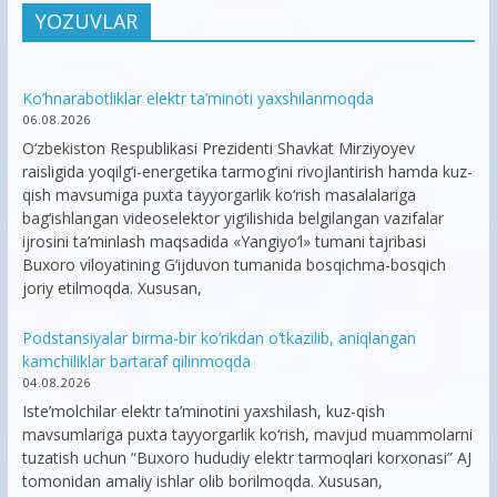
YOZUVLAR
Ko’hnarabotliklar elektr ta’minoti yaxshilanmoqda
06.08.2026
O‘zbekiston Respublikasi Prezidenti Shavkat Mirziyoyev
raisligida yoqilg‘i-energetika tarmog‘ini rivojlantirish hamda kuz-
qish mavsumiga puxta tayyorgarlik ko‘rish masalalariga
bag‘ishlangan videoselektor yig‘ilishida belgilangan vazifalar
ijrosini ta’minlash maqsadida «Yangiyo‘l» tumani tajribasi
Buxoro viloyatining G‘ijduvon tumanida bosqichma-bosqich
joriy etilmoqda. Xususan,
Podstansiyalar birma-bir ko’rikdan o’tkazilib, aniqlangan
kamchiliklar bartaraf qilinmoqda
04.08.2026
Iste’molchilar elektr ta’minotini yaxshilash, kuz-qish
mavsumlariga puxta tayyorgarlik ko‘rish, mavjud muammolarni
tuzatish uchun “Buxoro hududiy elektr tarmoqlari korxonasi” AJ
tomonidan amaliy ishlar olib borilmoqda. Xususan,