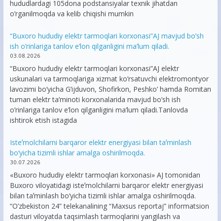
hududlardagi 105dona podstansiyalar texnik jihatdan
o’rganilmoqda va kelib chiqishi mumkin
“Buxoro hududiy elektr tarmoqlari korxonasi”AJ mavjud bo’sh
ish o’rinlariga tanlov e’lon qilganligini ma’lum qiladi.
03.08.2026
“Buxoro hududiy elektr tarmoqlari korxonasi”AJ elektr
uskunalari va tarmoqlariga xizmat ko’rsatuvchi elektromontyor
lavozimi bo’yicha G’ijduvon, Shofirkon, Peshko’ hamda Romitan
tuman elektr ta’minoti korxonalarida mavjud bo’sh ish
o’rinlariga tanlov e’lon qilganligini ma’lum qiladi.Tanlovda
ishtirok etish istagida
Isteʼmolchilarni barqaror elektr energiyasi bilan taʼminlash
bo‘yicha tizimli ishlar amalga oshirilmoqda.
30.07.2026
«Buxoro hududiy elektr tarmoqlari korxonasi» AJ tomonidan
Buxoro viloyatidagi isteʼmolchilarni barqaror elektr energiyasi
bilan taʼminlash bo‘yicha tizimli ishlar amalga oshirilmoqda.
“O’zbekiston 24” telekanalining “Maxsus reportaj” informatsion
dasturi viloyatda taqsimlash tarmoqlarini yangilash va