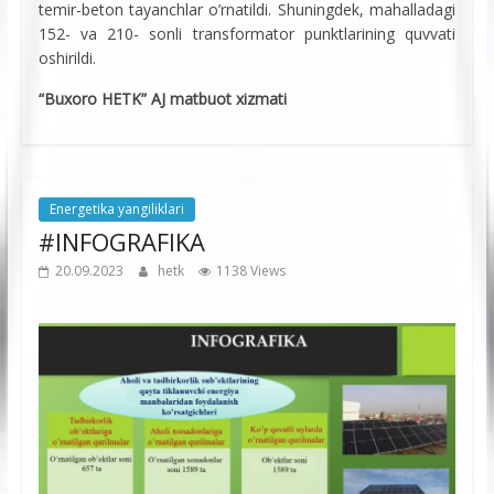
temir-beton tayanchlar o’rnatildi. Shuningdek, mahalladagi
152- va 210- sonli transformator punktlarining quvvati
oshirildi.
“Buxoro HETK” AJ matbuot xizmati
Energetika yangiliklari
#INFOGRAFIKA
20.09.2023
hetk
1138 Views