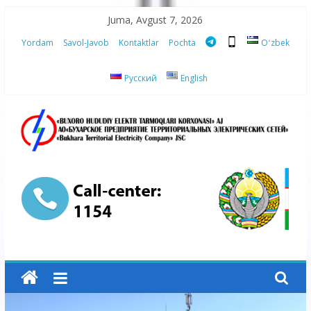
Skip
Juma, Avgust 7, 2026
to
Yordam
Savol-Javob
Kontaktlar
Pochta
Oʻzbek
content
Русский
English
“Buxoro
hududiy
elektr
tarmoqlari