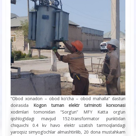
“Obod xonadon – obod ko‘cha – obod mahalla” dasturi
doirasida
Kogon tuman elektr ta’minoti korxonasi
xodimlari tomonidan “Sorg’un” MFY Katta org’un
qishlog’idagi mavjud 152-transformator punktidan
chiquvchi 0.4 kv havo elektr uzatish tarmoqlaridagi
yaroqsiz simyog’ochlar almashtirilib, 20 dona mustahkam