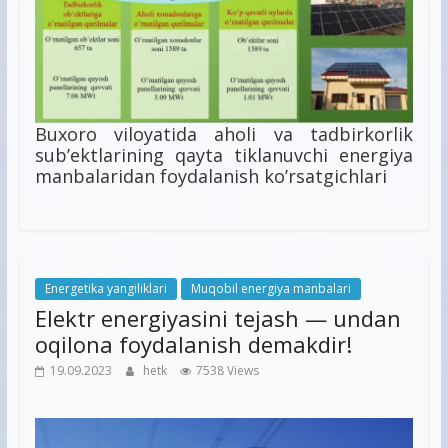
Buxoro viloyatida aholi va tadbirkorlik
sub’ektlarining qayta tiklanuvchi energiya
manbalaridan foydalanish ko’rsatgichlari
Energetika yangiliklari
Muqobil energiya manbalari
Elektr energiyasini tejash — undan
oqilona foydalanish demakdir!
19.09.2023
hetk
7538 Views