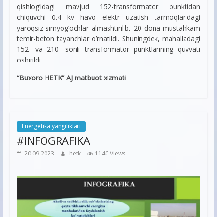
qishlog’idagi mavjud 152-transformator punktidan
chiquvchi 0.4 kv havo elektr uzatish tarmoqlaridagi
yaroqsiz simyog’ochlar almashtirilib, 20 dona mustahkam
temir-beton tayanchlar o’rnatildi. Shuningdek, mahalladagi
152- va 210- sonli transformator punktlarining quvvati
oshirildi.
“Buxoro HETK” AJ matbuot xizmati
Energetika yangiliklari
#INFOGRAFIKA
20.09.2023
hetk
1140 Views