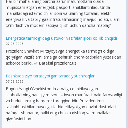
Har bir mahallaning barcha zarur ma’lumotlarni o‘zida
mujassam etgan energetik pasporti shakllantiriladi. Unda
mahalladagi iste’molchilar soni va ularning toifalari, elektr
energiyasi va tabiiy gaz infratuzilmasining mavjud holati, ularni
ta’mirlash va modernizatsiya qilish uchun qancha mablag‘
Energetika tarmogʻidagi ustuvor vazifalar ijrosi koʻrib chiqildi
07.08.2026
Prezident Shavkat Mirziyoyevga energetika tarmogʻi oldiga
qoʻyilgan vazifalarni amalga oshirish chora-tadbirlari yuzasidan
axborot berildi. ✅ Batafsil prezident.uz
Peshkuda ziyo taratayotgan taraqqiyot chiroqlari
07.08.2026
Bugun Yangi O‘zbekistonda amalga oshirilayotgan
islohotlarning haqiqiy mezoni – inson manfaati, xalq farovonligi
va hududlarning barqaror taraqqiyotidir. Prezidentimiz
tashabbusi bilan hayotga tatbiq etilayotgan davlat dasturlari
nafaqat shaharlar, balki eng chekka qishloq va mahallalar
qiyofasini ham