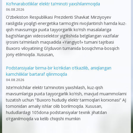
Ko’hnarabotliklar elektr ta’minoti yaxshilanmoqda
06.08.2026
O‘zbekiston Respublikasi Prezidenti Shavkat Mirziyoyev
raisligida yoqilg‘i-energetika tarmog‘ini rivojlantirish hamda kuz-
qish mavsumiga puxta tayyorgarlik ko‘rish masalalariga
bag‘ishlangan videoselektor yig‘ilishida belgilangan vazifalar
ijrosini ta’minlash maqsadida «Yangiyo‘l» tumani tajribasi
Buxoro viloyatining G‘ijduvon tumanida bosqichma-bosqich
joriy etilmoqda. Xususan,
Podstansiyalar birma-bir ko’rikdan o’tkazilib, aniqlangan
kamchiliklar bartaraf qilinmoqda
04.08.2026
Iste’molchilar elektr ta’minotini yaxshilash, kuz-qish
mavsumlariga puxta tayyorgarlik ko‘rish, mavjud muammolarni
tuzatish uchun “Buxoro hududiy elektr tarmoqlari korxonasi” AJ
tomonidan amaliy ishlar olib borilmoqda. Xususan,
hududlardagi 105dona podstansiyalar texnik jihatdan
o’rganilmoqda va kelib chiqishi mumkin