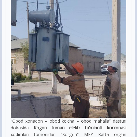
“Obod xonadon – obod ko‘cha – obod mahalla” dasturi
doirasida
Kogon tuman elektr ta’minoti korxonasi
xodimlari tomonidan “Sorg’un” MFY Katta org’un