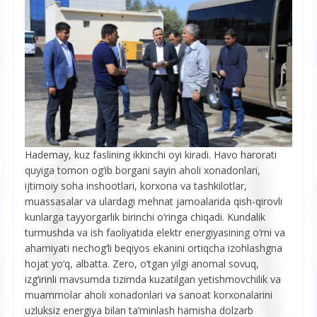
Hademay, kuz faslining ikkinchi oyi kiradi. Havo harorati
quyiga tomon og‘ib borgani sayin aholi xonadonlari,
ijtimoiy soha inshootlari, korxona va tashkilotlar,
muassasalar va ulardagi mehnat jamoalarida qish-qirovli
kunlarga tayyorgarlik birinchi o‘ringa chiqadi. Kundalik
turmushda va ish faoliyatida elektr energiyasining o‘rni va
ahamiyati nechog‘li beqiyos ekanini ortiqcha izohlashgna
hojat yo‘q, albatta. Zero, o‘tgan yilgi anomal sovuq,
izg‘irinli mavsumda tizimda kuzatilgan yetishmovchilik va
muammolar aholi xonadonlari va sanoat korxonalarini
uzluksiz energiya bilan ta’minlash hamisha dolzarb