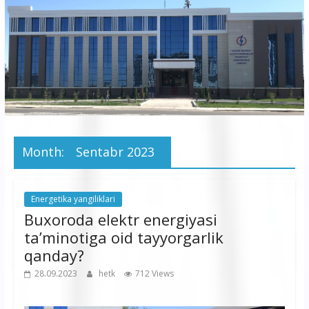
korxonasi”
AJ
“Buxoro
hududiy
elektr
tarmoqlari
Month:
Sentabr 2023
korxonasi”
AJ
Energetika yangiliklari
Buxoroda elektr energiyasi
ta’minotiga oid tayyorgarlik
qanday?
28.09.2023
hetk
712 Views