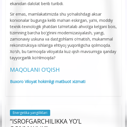
ekanidan dalolat berib turibdi.
Sir emas, mamlakatimizda shu yo‘nalishdagi aksar
korxonalar bugunga kelib ma’nan eskirgan, ya’ni, moddiy
texnik-texnologik jihatdan ta’mirtalab ahvolga kelgani bois,
tizimning barcha bo‘g‘inini modernizasiyalash, yangi,
zamonaviy uskuna va dastgohlarni o‘rnatish, mukammal
rekonstruksiya ishlariga ehtiyoj yuqoriligicha qolmoqda.
Xo‘sh, bu tarmoqda viloyatda kuz-qish mavsumiga qanday
tayyorgarlik ko‘rilmoqda?
MAQOLANI O’QISH
Buxoro Viloyat hokimligi matbuot xizmati
Energetika yangiliklari
“ISROFGARCHILIKKA YO’L