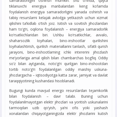
samaradorligini oshirish mumkin. Shu o’rinda, qayta
tiklanuvchi energiya manbalaridan keng ko’lamda
foydalanish energiya samaradorligini yanada oshirish va
tabiiy resurslarni kelajak avlodga yetkazish uchun xizmat
qilishini ta’kidlab o’tish joiz. Isitish va sovitish jihozlaridan
ham to‘g‘ri, oqilona foydalanish – energiya samaradorlik
ko‘rsatkichlaridan biri. Ushbu ko‘rsatkichlar, avvalo,
shaharsozlik loyihalari, bino-inshootlar qurilishini
loyihalashtirish, qurilish materiallarini tanlash, sifatli qurish
jarayoni, bino-inshootlarning ichki intererini jihozlash
me’yorlariga amal qilish bilan chambarchas bog‘liq. Oddiy
so‘z bilan aytganda, noto‘g‘ri qurilgan bino-inshootdan
tortib noto‘g‘ri foydalanilgan oddiy maishiy uskuna-
jihozlargacha – iqtisodiyotga katta zarar, jamiyat va davlat
taraqqiyotining kushandasi hisoblanadi.
Bugungi kunda mavjud energo resurslardan tejamkorlik
bilan foydalanish – davr talabi. Buning uchun
foydalanilmayotgan elektr jihozlari va yoritish uskunalarini
tarmoqdan uzib qo‘yish, ya’ni ofis yoki yashash
xonalaridan chiqayotganingizda elektr jihozlarini kutish