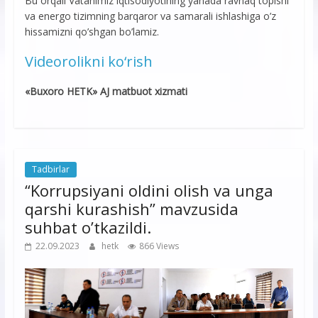
Bu orqali Vatanimiz iqtisodiyotining yanada ravnaq topishi
va energo tizimning barqaror va samarali ishlashiga o’z
hissamizni qo’shgan bo’lamiz.
V
i
d
e
o
r
o
l
i
k
n
i
k
o
‘
r
i
s
h
«Buxoro HETK» AJ matbuot xizmati
Tadbirlar
“Korrupsiyani oldini olish va unga
qarshi kurashish” mavzusida
suhbat o’tkazildi.
22.09.2023
hetk
866 Views