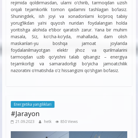
rejimida qoldirmasdan, ularni o‘chirib, tarmoqdan uzish
orqali tejamkorlik tomon qadamni tashlagan bo‘lasiz.
Shuningdek, ish joyi va xonadonlarni ko‘proq tabiiy
yorug‘likdan ya’ni quyosh nuridan foydalangan holda
yoritishga alohida e’tibor qaratish zarur. Yana bir muhim
masala, Siz, ko‘cha-ko‘yda, mahallada, dam olish
maskanlari-yu boshqa jamoat joylarida
foydalanilmayotgan elektr jihoz va qurilmalarini
tarmoqdan uzib qo‘yishni talab qilsangiz – energiya
tejamkorligi va samaradorligi bo‘yicha jamoatchilik
nazoratini o‘rnatishda o’z hissangizni qo’shgan bo’lasiz.
Energetika yangiliklari
#Jarayon
21.09.2023
hetk
850 Views