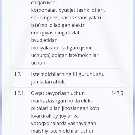
chiqaruvchi
korxonalar, byudjet tashkilotlari,
shuningdek, nasos stansiyalari
iste’mol qiladigan elektr
energiyasining davlat
byudjetidan
moliyalashtiriladigan qismi
uchun;b) qolgan iste’molchilar
uchun
1.2.
Iste’molchilarning III guruhi, shu
jumladan aholi:
1.2.1.
Ovqat tayyorlash uchun
147,5
markazlashgan holda elektr
plitalari bilan jihozlangan kо‘p
kvartirali uy-joylar va
yotoqxonalarda yashaydigan
maishiy iste’molchilar uchun: