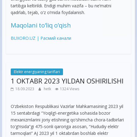
tartibga keltirildi. Endigi muhim vazifa – bu ne’matni
qadrlab, tejab, o‘z o‘rnida foydalanish.
Maqolani to’liq o’qish
BUXORO.UZ | Расмий канали
Elektr energiyaning tariflari
1 OKTABR 2023 YILDAN OSHIRILISHI
18.09.2023
hetk
1324 Views
О‘zbekiston Respublikasi Vazirlar Mahkamasining 2023 yil
15 sentabrdagi “Yoqilg‘i-energetika sohasida bozor
mexanizmlarini joriy etishning qо‘shimcha chora-tadbirlari
tо‘g‘risida”gi 475-sonli qaroriga asosan, “Hududiy elektr
tarmoqlari” AJ 2023 yil 1 oktabrdan boshlab elektr