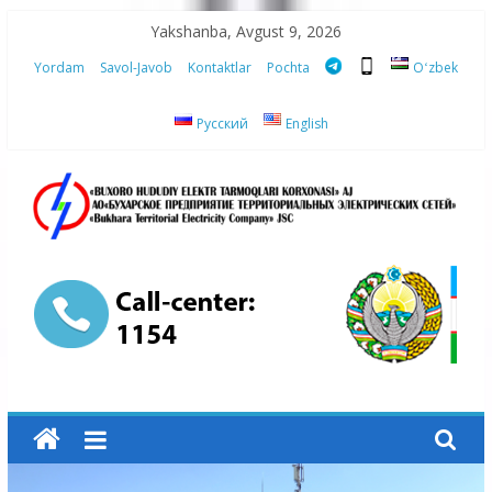
Skip
Yakshanba, Avgust 9, 2026
to
Yordam
Savol-Javob
Kontaktlar
Pochta
Oʻzbek
content
Русский
English
“Buxoro
hududiy
elektr
tarmoqlari