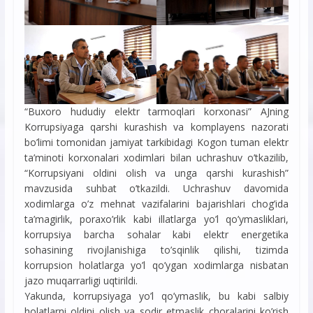
“Buxoro hududiy elektr tarmoqlari korxonasi” AJning
Korrupsiyaga qarshi kurashish va komplayens nazorati
bo’limi tomonidan jamiyat tarkibidagi Kogon tuman elektr
ta’minoti korxonalari xodimlari bilan uchrashuv o’tkazilib,
“Korrupsiyani oldini olish va unga qarshi kurashish”
mavzusida suhbat o’tkazildi. Uchrashuv davomida
xodimlarga o’z mehnat vazifalarini bajarishlari chog’ida
ta’magirlik, poraxo’rlik kabi illatlarga yo’l qo’ymasliklari,
korrupsiya barcha sohalar kabi elektr energetika
sohasining rivojlanishiga to’sqinlik qilishi, tizimda
korrupsion holatlarga yo’l qo’ygan xodimlarga nisbatan
jazo muqarrarligi uqtirildi.
Yakunda, korrupsiyaga yo’l qo’ymaslik, bu kabi salbiy
holatlarni oldini olish va sodir etmaslik choralarini ko’rish