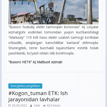
“Buxoro hududiy elektr tarmoqlari korxonasi” AJ Linyalar
xizmatgohi xodimlari tomonidan yuqori kuchlanishdagi
“Markaziy” 110 kVli havo elektr uzatish tarmog’i ko’rikdan
o’tkazilib, aniqlangan kamchiliklar bartaraf etilmoqda.
Shuningdek, temir burchakli tayanchlarni estetik holati
yaxshilanib, bo’yash ishlari olib borilmoqda.
“Buxoro HETK” AJ Matbuot xizmati
Energetika yangiliklari
#Kogon_tuman ETK: Ish
jarayonidan lavhalar
20.09.2023
hetk
824 Views