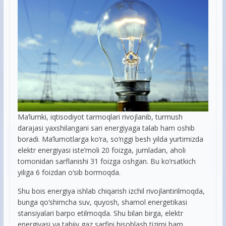
Ma’lumki, iqtisodiyot tarmoqlari rivojlanib, turmush
darajasi yaxshilangani sari energiyaga talab ham oshib
boradi. Ma’lumotlarga ko‘ra, so‘nggi besh yilda yurtimizda
elektr energiyasi iste’moli 20 foizga, jumladan, aholi
tomonidan sarflanishi 31 foizga oshgan. Bu ko‘rsatkich
yiliga 6 foizdan o‘sib bormoqda.
Shu bois energiya ishlab chiqarish izchil rivojlantirilmoqda,
bunga qo‘shimcha suv, quyosh, shamol energetikasi
stansiyalari barpo etilmoqda. Shu bilan birga, elektr
energiyasi va tabiiy gaz sarfini hisoblash tizimi ham