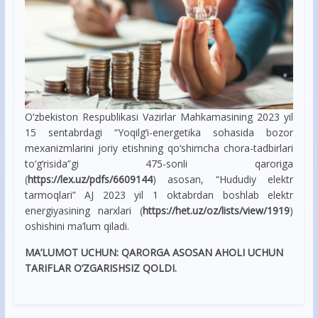
O‘zbekiston Respublikasi Vazirlar Mahkamasining 2023 yil
15 sentabrdagi “Yoqilg‘i-energetika sohasida bozor
mexanizmlarini joriy etishning qo‘shimcha chora-tadbirlari
to‘g‘risida”gi 475-sonli qaroriga
(
https://lex.uz/pdfs/6609144
) asosan, “Hududiy elektr
tarmoqlari” AJ 2023 yil 1 oktabrdan boshlab elektr
energiyasining narxlari (
https://het.uz/oz/lists/view/1919
)
oshishini ma’lum qiladi.
MA’LUMOT UCHUN: QARORGA ASOSAN AHOLI UCHUN
TARIFLAR O‘ZGARISHSIZ QOLDI.