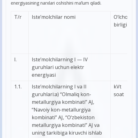
energiyasining narxlari oshishini ma’lum qiladi.
T/r
Iste’molchilar nomi
О‘lchov
birligi
I.
Iste’molchilarning I — IV
guruhlari uchun elektr
energiyasi
1.1.
Iste’molchilarning I va II
kVt
guruhlari:a) “Olmaliq kon-
soat
metallurgiya kombinati” AJ,
“Navoiy kon-metallurgiya
kombinati” AJ, “О‘zbekiston
metallurgiya kombinati” AJ va
uning tarkibiga kiruvchi ishlab