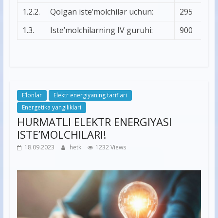
1.2.2.
Qolgan iste’molchilar uchun:
295
1.3.
Iste’molchilarning IV guruhi:
900
E’lonlar
Elektr energiyaning tariflari
Energetika yangiliklari
HURMATLI ELEKTR ENERGIYASI
ISTE’MOLCHILARI!
18.09.2023
hetk
1232 Views