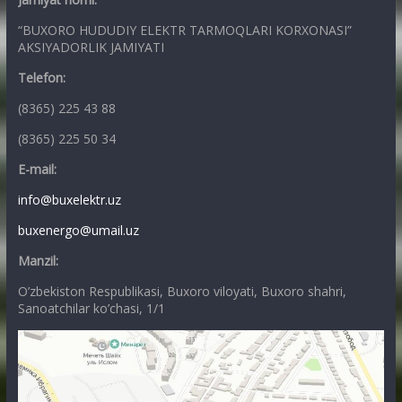
“BUXORO HUDUDIY ELEKTR TARMOQLARI KORXONASI”
AKSIYADORLIK JAMIYATI
Telefon:
(8365) 225 43 88
(8365) 225 50 34
E-mail:
info@buxelektr.uz
buxenergo@umail.uz
Manzil:
O’zbekiston Respublikasi, Buxoro viloyati, Buxoro shahri,
Sanoatchilar ko’chasi, 1/1