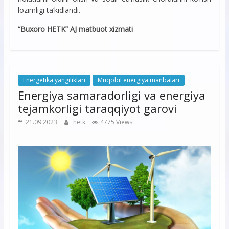
lozimligi ta’kidlandi.
“Buxoro HETK” AJ matbuot xizmati
Energetika yangiliklari
Muqobil energiya manbalari
Energiya samaradorligi va energiya
tejamkorligi taraqqiyot garovi
21.09.2023
hetk
4775 Views