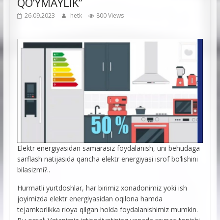
QO’YMAYLIK”
26.09.2023
hetk
800 Views
Elektr energiyasidan samarasiz foydalanish, uni behudaga
sarflash natijasida qancha elektr energiyasi isrof bo’lishini
bilasizmi?..
Hurmatli yurtdoshlar, har birimiz xonadonimiz yoki ish
joyimizda elektr energiyasidan oqilona hamda
tejamkorlikka rioya qilgan holda foydalanishimiz mumkin.