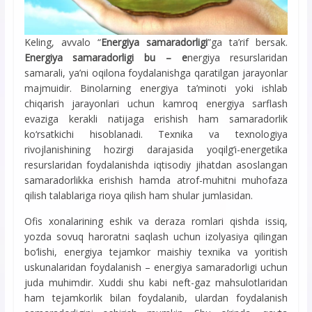
Keling, avvalo “
Energiya samaradorligi
”ga ta’rif bersak.
Energiya samaradorligi bu – e
nergiya resurslaridan
samarali, ya’ni oqilona foydalanishga qaratilgan jarayonlar
majmuidir. Binolarning energiya ta’minoti yoki ishlab
chiqarish jarayonlari uchun kamroq energiya sarflash
evaziga kerakli natijaga erishish ham samaradorlik
ko‘rsatkichi hisoblanadi. Texnika va texnologiya
rivojlanishining hozirgi darajasida yoqilg‘i-energetika
resurslaridan foydalanishda iqtisodiy jihatdan asoslangan
samaradorlikka erishish hamda atrof-muhitni muhofaza
qilish talablariga rioya qilish ham shular jumlasidan.
Ofis xonalarining eshik va deraza romlari qishda issiq,
yozda sovuq haroratni saqlash uchun izolyasiya qilingan
bo‘lishi, energiya tejamkor maishiy texnika va yoritish
uskunalaridan foydalanish – energiya samaradorligi uchun
juda muhimdir. Xuddi shu kabi neft-gaz mahsulotlaridan
ham tejamkorlik bilan foydalanib, ulardan foydalanish