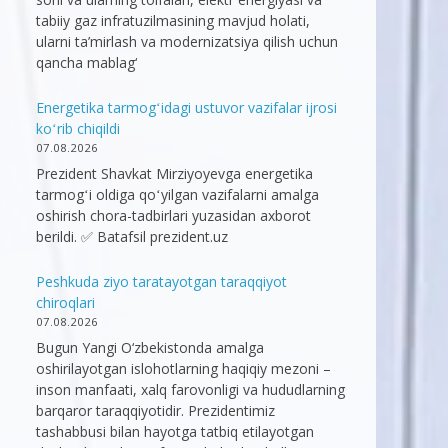
tabiiy gaz infratuzilmasining mavjud holati,
ularni ta’mirlash va modernizatsiya qilish uchun
qancha mablag‘
Energetika tarmogʻidagi ustuvor vazifalar ijrosi
koʻrib chiqildi
07.08.2026
Prezident Shavkat Mirziyoyevga energetika
tarmogʻi oldiga qoʻyilgan vazifalarni amalga
oshirish chora-tadbirlari yuzasidan axborot
berildi. ✅ Batafsil prezident.uz
Peshkuda ziyo taratayotgan taraqqiyot
chiroqlari
07.08.2026
Bugun Yangi O‘zbekistonda amalga
oshirilayotgan islohotlarning haqiqiy mezoni –
inson manfaati, xalq farovonligi va hududlarning
barqaror taraqqiyotidir. Prezidentimiz
tashabbusi bilan hayotga tatbiq etilayotgan