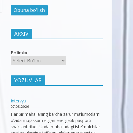
ARXIV
Bo'limlar
YOZUVLAR
Intervyu
07.08.2026
Har bir mahallaning barcha zarur ma’lumotlarni
o‘zida mujassam etgan energetik pasporti
shakllantiriladi. Unda mahalladagi iste’molchilar
soni va ularning toifalari, elektr energiyasi va