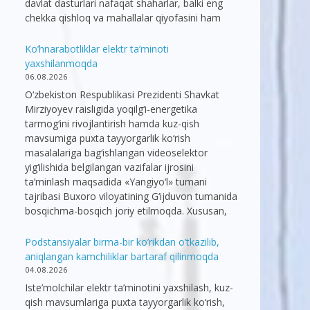
davlat dasturlari nafaqat shaharlar, balki eng
chekka qishloq va mahallalar qiyofasini ham
Ko’hnarabotliklar elektr ta’minoti
yaxshilanmoqda
06.08.2026
O‘zbekiston Respublikasi Prezidenti Shavkat
Mirziyoyev raisligida yoqilg‘i-energetika
tarmog‘ini rivojlantirish hamda kuz-qish
mavsumiga puxta tayyorgarlik ko‘rish
masalalariga bag‘ishlangan videoselektor
yig‘ilishida belgilangan vazifalar ijrosini
ta’minlash maqsadida «Yangiyo‘l» tumani
tajribasi Buxoro viloyatining G‘ijduvon tumanida
bosqichma-bosqich joriy etilmoqda. Xususan,
Podstansiyalar birma-bir ko’rikdan o’tkazilib,
aniqlangan kamchiliklar bartaraf qilinmoqda
04.08.2026
Iste’molchilar elektr ta’minotini yaxshilash, kuz-
qish mavsumlariga puxta tayyorgarlik ko‘rish,