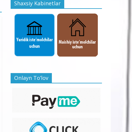
Shaxsiy Kabinetlar
Onlayn To’lov