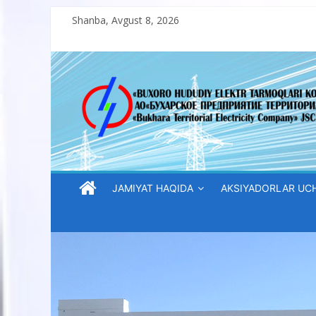
Skip
Shanba, Avgust 8, 2026
to
content
“Buxoro
hududiy
elektr
tarmoqlari
JAMIYAT HAQIDA
AKSIYADORLAR UC
korxonasi”
AJ
“Buxoro