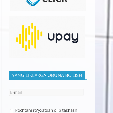
YANGILIKLARGA OBUNA BO’LISH
Pochtani ro'yxatdan olib tashash