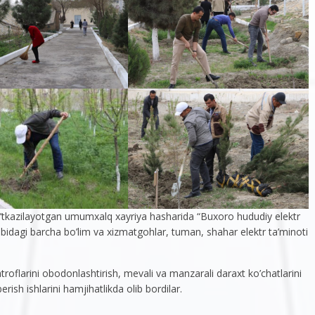
a o’tkazilayotgan umumxalq xayriya hasharida “Buxoro hududiy elektr
bidagi barcha bo’lim va xizmatgohlar, tuman, shahar elektr ta’minoti
troflarini obodonlashtirish, mevali va manzarali daraxt ko’chatlarini
rish ishlarini hamjihatlikda olib bordilar.