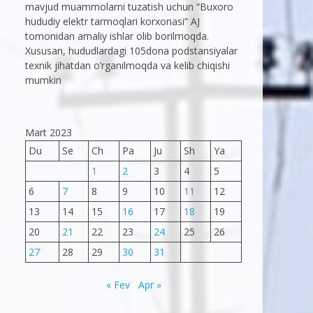
mavjud muammolarni tuzatish uchun “Buxoro
hududiy elektr tarmoqlari korxonasi” AJ
tomonidan amaliy ishlar olib borilmoqda.
Xususan, hududlardagi 105dona podstansiyalar
texnik jihatdan o’rganilmoqda va kelib chiqishi
mumkin
Mart 2023
Du
Se
Ch
Pa
Ju
Sh
Ya
1
2
3
4
5
6
7
8
9
10
11
12
13
14
15
16
17
18
19
20
21
22
23
24
25
26
27
28
29
30
31
« Fev
Apr »