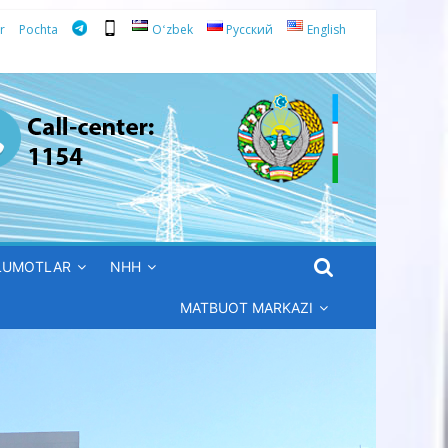
r
Pochta
Oʻzbek
Русский
English
’LUMOTLAR
NHH
MATBUOT MARKAZI