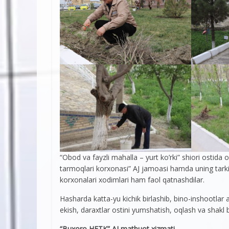
“Obod va fayzli mahalla – yurt ko’rki” shiori ostid
tarmoqlari korxonasi” AJ jamoasi hamda uning tarki
korxonalari xodimlari ham faol qatnashdilar.
Hasharda katta-yu kichik birlashib, bino-inshootlar a
ekish, daraxtlar ostini yumshatish, oqlash va shakl be
“Buxoro HETK” AJ matbuot xizmati