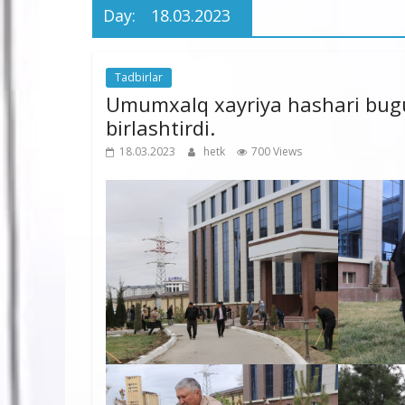
Day:
18.03.2023
Tadbirlar
Umumxalq xayriya hashari bugun
birlashtirdi.
18.03.2023
hetk
700 Views