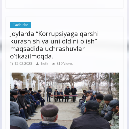
Tadbirlar
Joylarda “Korrupsiyaga qarshi
kurashish va uni oldini olish”
maqsadida uchrashuvlar
o’tkazilmoqda.
15.02.2023
hetk
819 Views