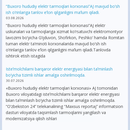
“Buxoro hududiy elektr tarmoqlari korxonasi”AJ mavjud bo’sh
ish o’rinlariga tanlov e’lon qilganligini ma’lum qiladi.
03.08.2026
“Buxoro hududiy elektr tarmoqlari korxonasi”AJ elektr
uskunalari va tarmoqlariga xizmat ko’rsatuvchi elektromontyor
lavozimi bo’yicha G’ijduvon, Shofirkon, Peshko’ hamda Romitan
tuman elektr ta’minoti korxonalarida mavjud bo’sh ish
o’rinlariga tanlov e’lon qilganligini ma’lum qiladi.Tanlovda
ishtirok etish istagida
Isteʼmolchilarni barqaror elektr energiyasi bilan taʼminlash
bo‘yicha tizimli ishlar amalga oshirilmoqda.
30.07.2026
«Buxoro hududiy elektr tarmoqlari korxonasi» AJ tomonidan
Buxoro viloyatidagi isteʼmolchilarni barqaror elektr energiyasi
bilan taʼminlash bo‘yicha tizimli ishlar amalga oshirilmoqda.
“O’zbekiston 24” telekanalining “Maxsus reportaj” informatsion
dasturi viloyatda taqsimlash tarmoqlarini yangilash va
modernizatsiya qilish ishlari