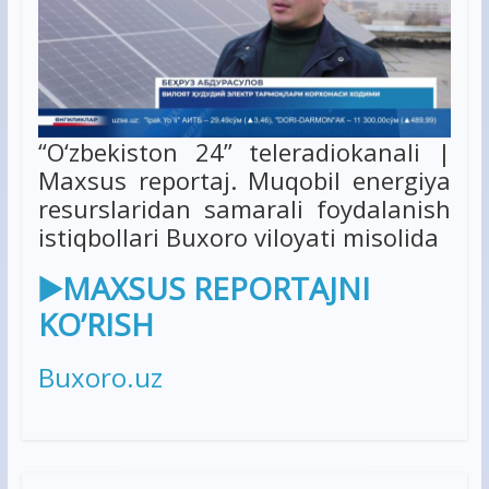
“O‘zbekiston 24” teleradiokanali |
Maxsus reportaj. Muqobil energiya
resurslaridan samarali foydalanish
istiqbollari Buxoro viloyati misolida
▶️MAXSUS REPORTAJNI
KO’RISH
Buxoro.uz