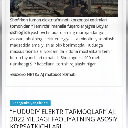
Shofirkon tuman elektr ta’minoti korxonasi xodimlari
tomonidan “Temirchi” mahalla fuqarolar yig’ini Boylar
qishlog`ida
yashovchi fuqarolarning murojaatlariga
asosan, aholining elektr energiyasi ta`minotini yaxshilash
maqsadida amaliy ishlar olib borilmoqda. Hududga
maxsus texnikalar yordamida 7 dona mustahkam temir-
beton tayanchlari o’rnatildi. Shuningdek, 400 metr
uzinlikdagi SIP kabellarini tortish rejalashtirilgan.
«Buxoro HETK» AJ matbuot xizmati
Energetika yangiliklari
“HUDUDIY ELEKTR TARMOQLARI” AJ:
2022 YILDAGI FAOLIYATNING ASOSIY
KО‘RSATKICHLARI