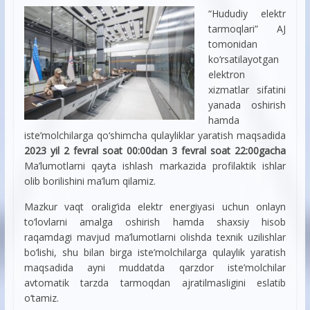
“Hududiy elektr
tarmoqlari” AJ
tomonidan
kо‘rsatilayotgan
elektron
xizmatlar sifatini
yanada oshirish
hamda
iste’molchilarga qо‘shimcha qulayliklar yaratish maqsadida
2023 yil 2 fevral soat 00:00dan 3 fevral soat 22:00gacha
Ma’lumotlarni qayta ishlash markazida profilaktik ishlar
olib borilishini ma’lum qilamiz.
Mazkur vaqt oralig‘ida elektr energiyasi uchun onlayn
tо‘lovlarni amalga oshirish hamda shaxsiy hisob
raqamdagi mavjud ma’lumotlarni olishda texnik uzilishlar
bо‘lishi, shu bilan birga iste’molchilarga qulaylik yaratish
maqsadida ayni muddatda qarzdor iste’molchilar
avtomatik tarzda tarmoqdan ajratilmasligini eslatib
о‘tamiz.