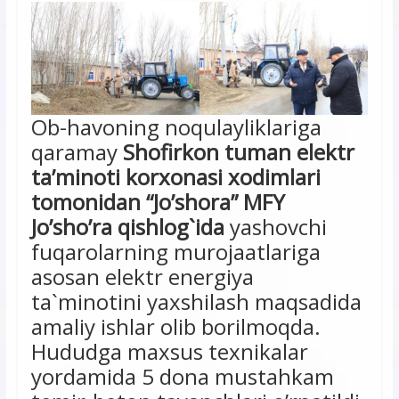
Ob-havoning noqulayliklariga
qaramay
Shofirkon tuman elektr
ta’minoti korxonasi xodimlari
tomonidan “Jo’shora” MFY
Jo’sho’ra qishlog`ida
yashovchi
fuqarolarning murojaatlariga
asosan elektr energiya
ta`minotini yaxshilash maqsadida
amaliy ishlar olib borilmoqda.
Hududga maxsus texnikalar
yordamida 5 dona mustahkam