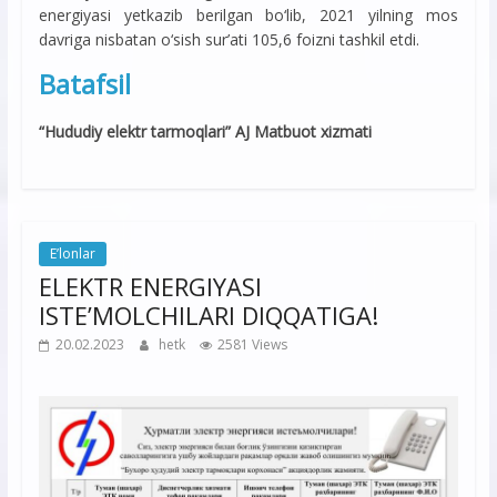
energiyasi yetkazib berilgan bо‘lib, 2021 yilning mos
davriga nisbatan о‘sish sur’ati 105,6 foizni tashkil etdi.
Batafsil
“Hududiy elektr tarmoqlari” AJ Matbuot xizmati
E’lonlar
ELEKTR ENERGIYASI
ISTE’MOLCHILARI DIQQATIGA!
20.02.2023
hetk
2581 Views