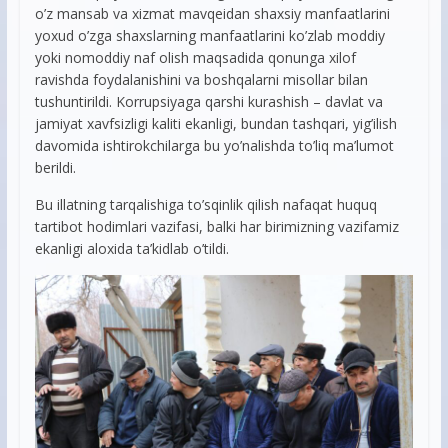
o’z mansab va xizmat mavqeidan shaxsiy manfaatlarini
yoxud o’zga shaxslarning manfaatlarini ko’zlab moddiy
yoki nomoddiy naf olish maqsadida qonunga xilof
ravishda foydalanishini va boshqalarni misollar bilan
tushuntirildi. Korrupsiyaga qarshi kurashish – davlat va
jamiyat xavfsizligi kaliti ekanligi, bundan tashqari, yig’ilish
davomida ishtirokchilarga bu yo’nalishda to’liq ma’lumot
berildi.
Bu illatning tarqalishiga to’sqinlik qilish nafaqat huquq
tartibot hodimlari vazifasi, balki har birimizning vazifamiz
ekanligi aloxida ta’kidlab o’tildi.