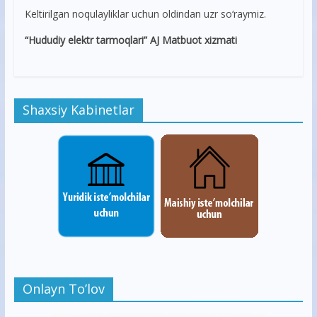
Keltirilgan noqulayliklar uchun oldindan uzr sо‘raymiz.
“Hududiy elektr tarmoqlari” AJ Matbuot xizmati
Shaxsiy Kabinetlar
Onlayn To’lov