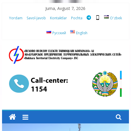
Skip
Juma, Avgust 7, 2026
to
Yordam
Savol-Javob
Kontaktlar
Pochta
Oʻzbek
content
Русский
English
“Buxoro
hududiy
elektr
tarmoqlari