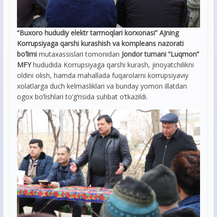
“Buxoro hududiy elektr tarmoqlari korxonasi” AJning
Korrupsiyaga qarshi kurashish va kompleans nazorati
bo’limi
mutaxassislari tomonidan
Jondor tumani “Luqmon”
MFY
hududida Korrupsiyaga qarshi kurash, jinoyatchilikni
oldini olish, hamda mahallada fuqarolarni korrupsiyaviy
xolatlarga duch kelmasliklari va bunday yomon illatdan
ogox bo’lishlari to’g’risida suhbat o’tkazildi.