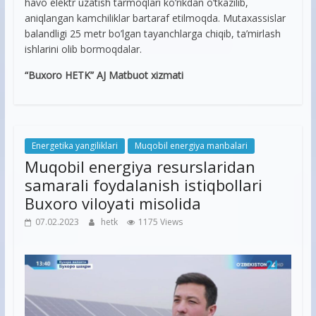
havo elektr uzatish tarmoqlari ko’rikdan o’tkazilib,
aniqlangan kamchiliklar bartaraf etilmoqda. Mutaxassislar
balandligi 25 metr bo’lgan tayanchlarga chiqib, ta’mirlash
ishlarini olib bormoqdalar.
“Buxoro HETK” AJ Matbuot xizmati
Energetika yangiliklari
Muqobil energiya manbalari
Muqobil energiya resurslaridan
samarali foydalanish istiqbollari
Buxoro viloyati misolida
07.02.2023
hetk
1175 Views