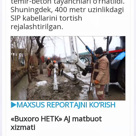
temir-beton tayanchlari o’rnatildi.
Shuningdek, 400 metr uzinlikdagi
SIP kabellarini tortish
rejalashtirilgan.
▶️MAXSUS REPORTAJNI KO’RISH
«Buxoro HETK» AJ matbuot
xizmati