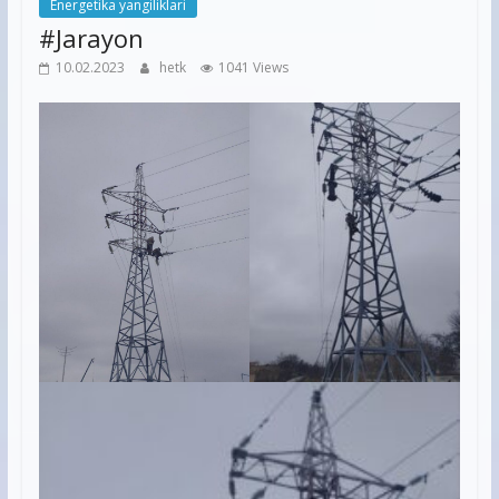
Energetika yangiliklari
#Jarayon
10.02.2023
hetk
1041 Views