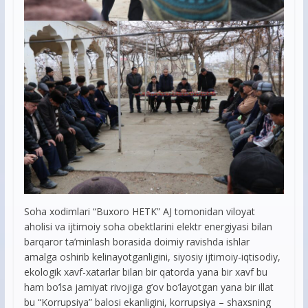
Soha xodimlari “Buxoro HETK” AJ tomonidan viloyat
aholisi va ijtimoiy soha obektlarini elektr energiyasi bilan
barqaror ta’minlash borasida doimiy ravishda ishlar
amalga oshirib kelinayotganligini, siyosiy ijtimoiy-iqtisodiy,
ekologik xavf-xatarlar bilan bir qatorda yana bir xavf bu
ham bo’lsa jamiyat rivojiga g’ov bo’layotgan yana bir illat
bu “Korrupsiya” balosi ekanligini, korrupsiya – shaxsning