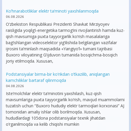
Ko’hnarabotliklar elektr ta’minoti yaxshilanmoqda
06.08.2026
O‘zbekiston Respublikasi Prezidenti Shavkat Mirziyoyev
raisligida yoqilg‘i-energetika tarmog‘ini rivojlantirish hamda kuz-
qish mavsumiga puxta tayyorgarlik ko‘rish masalalariga
bag‘ishlangan videoselektor yig‘ilishida belgilangan vazifalar
ijrosini ta’minlash maqsadida «Yangiyo‘l» tumani tajribasi
Buxoro viloyatining G‘ijduvon tumanida bosqichma-bosqich
joriy etilmoqda. Xususan,
Podstansiyalar birma-bir ko’rikdan o’tkazilib, aniqlangan
kamchiliklar bartaraf qilinmoqda
04.08.2026
Iste’molchilar elektr ta’minotini yaxshilash, kuz-qish
mavsumlariga puxta tayyorgarlik ko‘rish, mavjud muammolarni
tuzatish uchun “Buxoro hududiy elektr tarmoqlari korxonasi” AJ
tomonidan amaliy ishlar olib borilmoqda. Xususan,
hududlardagi 105dona podstansiyalar texnik jihatdan
o’rganilmoqda va kelib chiqishi mumkin