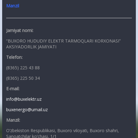
Manzil
Jamiyat nomi:
“BUXORO HUDUDIY ELEKTR TARMOQLARI KORXONASI”
AKSIYADORLIK JAMIYATI
Telefon:
(8365) 225 43 88
(8365) 225 50 34
E-mail:
info@buxelektr.uz
buxenergo@umail.uz
Manzil:
O’zbekiston Respublikasi, Buxoro viloyati, Buxoro shahri,
Sanoatchilar ko’chasi, 1/1