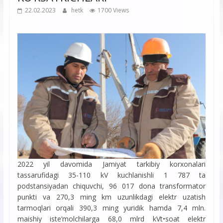
22.02.2023
hetk
1700 Views
2022 yil davomida Jamiyat tarkibiy korxonalari
tassarufidagi 35-110 kV kuchlanishli 1 787 ta
podstansiyadan chiquvchi, 96 017 dona transformator
punkti va 270,3 ming km uzunlikdagi elektr uzatish
tarmoqlari orqali 390,3 ming yuridik hamda 7,4 mln.
maishiy iste’molchilarga 68,0 mlrd kVt•soat elektr