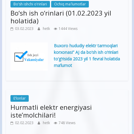
Bo’sh ishchi o’rinlari
Ochiq ma'lumotlar
Bo‘sh ish o‘rinlari (01.02.2023 yil
holatida)
03.02.2023
hetk
1444 Views
Buxoro hududiy elektr tarmoqlari
korxonasi” AJ da bo‘sh ish o‘rinlari
to‘g‘risida 2023 yil 1 fevral holatida
ma’lumot
E’lonlar
Hurmatli elektr energiyasi
iste’molchilari!
02.02.2023
hetk
748 Views