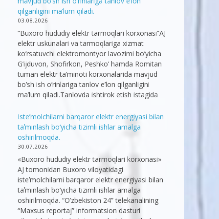
mavjud bo’sh ish o’rinlariga tanlov e’lon
qilganligini ma’lum qiladi.
03.08.2026
“Buxoro hududiy elektr tarmoqlari korxonasi”AJ
elektr uskunalari va tarmoqlariga xizmat
ko’rsatuvchi elektromontyor lavozimi bo’yicha
G’ijduvon, Shofirkon, Peshko’ hamda Romitan
tuman elektr ta’minoti korxonalarida mavjud
bo’sh ish o’rinlariga tanlov e’lon qilganligini
ma’lum qiladi.Tanlovda ishtirok etish istagida
Isteʼmolchilarni barqaror elektr energiyasi bilan
taʼminlash bo‘yicha tizimli ishlar amalga
oshirilmoqda.
30.07.2026
«Buxoro hududiy elektr tarmoqlari korxonasi»
AJ tomonidan Buxoro viloyatidagi
isteʼmolchilarni barqaror elektr energiyasi bilan
taʼminlash bo‘yicha tizimli ishlar amalga
oshirilmoqda. “O’zbekiston 24” telekanalining
“Maxsus reportaj” informatsion dasturi