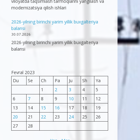
viloyatda taqsimlash tarmoqlarini yangilash va
modernizatsiya qilish ishlari
2026-yilning birinchi yarim yillik buxgalteriya
balansi
30.07.2026
2026-yilning birinchi yarim yillik buxgalteriya
balansi
Fevral 2023
Du
Se
Ch
Pa
Ju
Sh
Ya
1
2
3
4
5
6
7
8
9
10
11
12
13
14
15
16
17
18
19
20
21
22
23
24
25
26
27
28