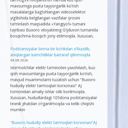
mavsumiga puxta tayyorgarlik ko‘rish
masalalariga bag‘ishlangan videoselektor
yig‘ilishida belgilangan vazifalar ijrosini
ta’minlash maqsadida «Yangiyo‘l» tumani
tajribasi Buxoro viloyatining G‘ijduvon tumanida
bosqichma-bosqich joriy etilmoqda. Xususan,
Podstansiyalar birma-bir ko’rikdan o’tkazilib,
aniqlangan kamchiliklar bartaraf qilinmoqda
04.08.2026
Iste’molchilar elektr ta’minotini yaxshilash, kuz-
qish mavsumlariga puxta tayyorgarlik ko‘rish,
mavjud muammolarni tuzatish uchun “Buxoro
hududiy elektr tarmoqlari korxonasi” AJ
tomonidan amaliy ishlar olib borilmoqda.
Xususan, hududlardagi 105dona podstansiyalar
texnik jihatdan o’rganilmoqda va kelib chiqishi
mumkin
“Buxoro hududiy elektr tarmoqlari korxonasi”AJ