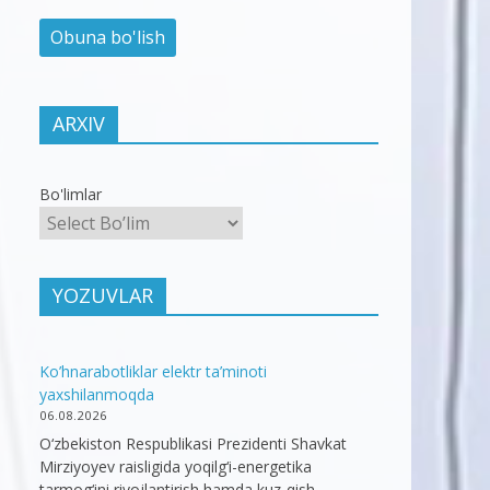
ARXIV
Bo'limlar
YOZUVLAR
Ko’hnarabotliklar elektr ta’minoti
yaxshilanmoqda
06.08.2026
O‘zbekiston Respublikasi Prezidenti Shavkat
Mirziyoyev raisligida yoqilg‘i-energetika
tarmog‘ini rivojlantirish hamda kuz-qish