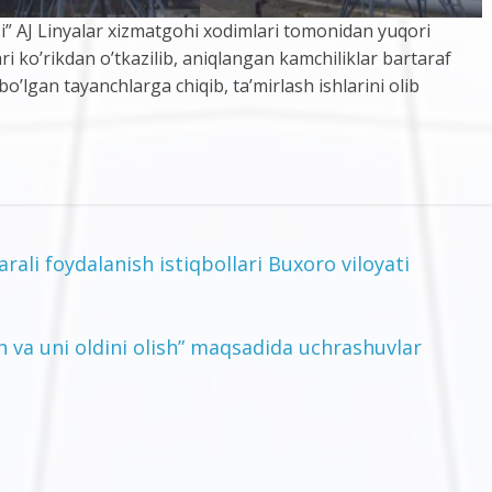
” AJ Linyalar xizmatgohi xodimlari tomonidan yuqori
i ko’rikdan o’tkazilib, aniqlangan kamchiliklar bartaraf
o’lgan tayanchlarga chiqib, ta’mirlash ishlarini olib
ali foydalanish istiqbollari Buxoro viloyati
h va uni oldini olish” maqsadida uchrashuvlar