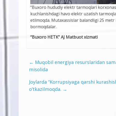
“Buxoro hududiy elektr tarmoqlari korxonasi
kuchlanishdagi havo elektr uzatish tarmoqlar
etilmoqda. Mutaxassislar balandligi 25 metr b
bormoqdalar.
“Buxoro HETK” AJ Matbuot xizmati
←
Muqobil energiya resurslaridan samar
misolida
Joylarda “Korrupsiyaga qarshi kurashis
o’tkazilmoqda.
→