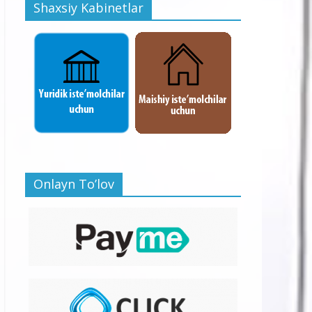
Shaxsiy Kabinetlar
Onlayn To’lov