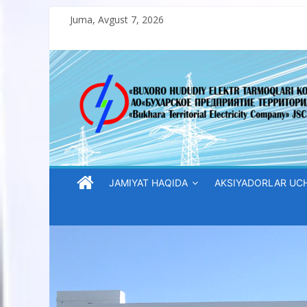
Skip
Juma, Avgust 7, 2026
to
content
“Buxoro
hududiy
elektr
tarmoqlari
JAMIYAT HAQIDA
AKSIYADORLAR UC
korxonasi”
AJ
“Buxoro