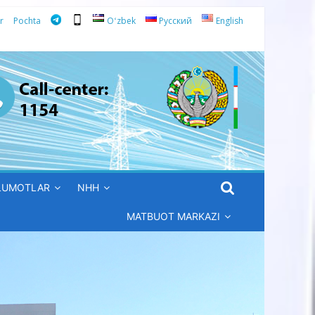
r
Pochta
Oʻzbek
Русский
English
’LUMOTLAR
NHH
MATBUOT MARKAZI