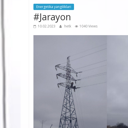
Energetika yangiliklari
#Jarayon
10.02.2023
hetk
1040 Views