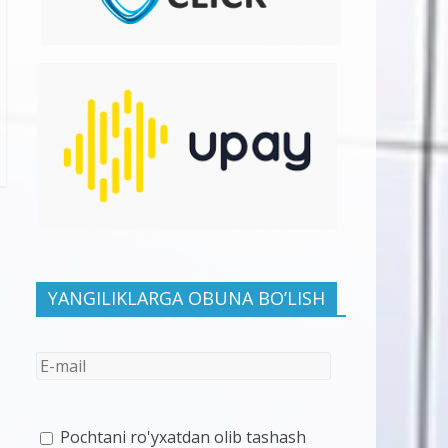
YANGILIKLARGA OBUNA BO’LISH
Pochtani ro'yxatdan olib tashash