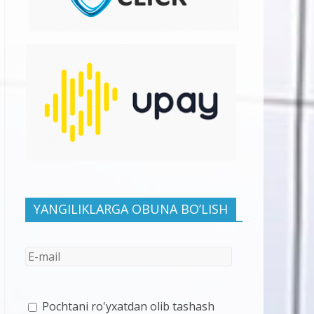
YANGILIKLARGA OBUNA BO’LISH
Pochtani ro'yxatdan olib tashash