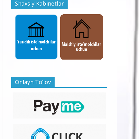
Shaxsiy Kabinetlar
Onlayn To’lov