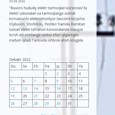
03.08.2026
“Buxoro hududiy elektr tarmoqlari korxonasi”AJ
elektr uskunalari va tarmoqlariga xizmat
ko’rsatuvchi elektromontyor lavozimi bo’yicha
G’ijduvon, Shofirkon, Peshko’ hamda Romitan
tuman elektr ta’minoti korxonalarida mavjud
bo’sh ish o’rinlariga tanlov e’lon qilganligini
ma’lum qiladi.Tanlovda ishtirok etish istagida
Dekabr 2022
Du
Se
Ch
Pa
Ju
Sh
Ya
1
2
3
4
5
6
7
8
9
10
11
12
13
14
15
16
17
18
19
20
21
22
23
24
25
26
27
28
29
30
31