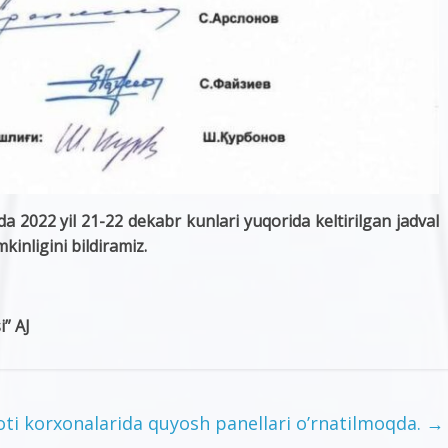
da 2022 yil 21-22 dekabr kunlari yuqorida keltirilgan jadval
kinligini bildiramiz.
” AJ
oti korxonalarida quyosh panellari o’rnatilmoqda.
→