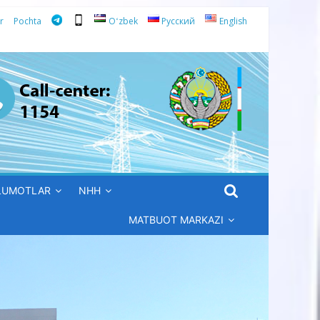
r
Pochta
Oʻzbek
Русский
English
’LUMOTLAR
NHH
MATBUOT MARKAZI