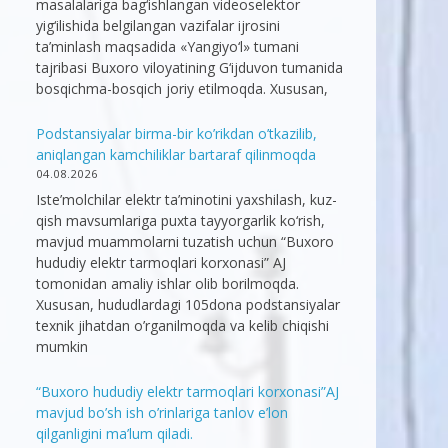
masalalariga bag‘ishlangan videoselektor
yig‘ilishida belgilangan vazifalar ijrosini
ta’minlash maqsadida «Yangiyo‘l» tumani
tajribasi Buxoro viloyatining G‘ijduvon tumanida
bosqichma-bosqich joriy etilmoqda. Xususan,
Podstansiyalar birma-bir ko’rikdan o’tkazilib,
aniqlangan kamchiliklar bartaraf qilinmoqda
04.08.2026
Iste’molchilar elektr ta’minotini yaxshilash, kuz-
qish mavsumlariga puxta tayyorgarlik ko‘rish,
mavjud muammolarni tuzatish uchun “Buxoro
hududiy elektr tarmoqlari korxonasi” AJ
tomonidan amaliy ishlar olib borilmoqda.
Xususan, hududlardagi 105dona podstansiyalar
texnik jihatdan o’rganilmoqda va kelib chiqishi
mumkin
“Buxoro hududiy elektr tarmoqlari korxonasi”AJ
mavjud bo’sh ish o’rinlariga tanlov e’lon
qilganligini ma’lum qiladi.