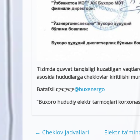
Tizimda quvvat tanqisligi kuzatilgan vaqtlar
asosida hududlarga cheklovlar kiritilishi mum
Batafsil 👉👉👉
@buxenergo
“Buxoro hududiy elektr tarmoqlari korxonasi
←
Cheklov jadvallari
Elektr ta’min