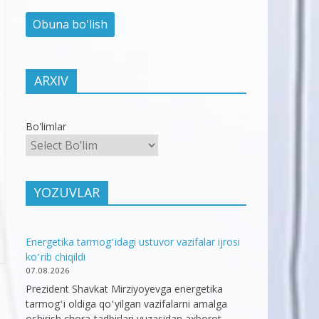
ARXIV
Bo'limlar
YOZUVLAR
Energetika tarmogʻidagi ustuvor vazifalar ijrosi
koʻrib chiqildi
07.08.2026
Prezident Shavkat Mirziyoyevga energetika
tarmogʻi oldiga qoʻyilgan vazifalarni amalga
oshirish chora-tadbirlari yuzasidan axborot