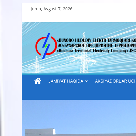
Skip
Juma, Avgust 7, 2026
to
content
“Buxoro
hududiy
elektr
tarmoqlari
JAMIYAT HAQIDA
AKSIYADORLAR UC
korxonasi”
AJ
“Buxoro