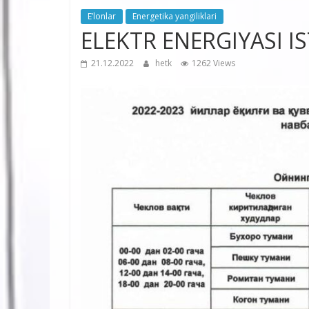
E’lonlar
Energetika yangiliklari
ELEKTR ENERGIYASI I
21.12.2022
hetk
1262 Views