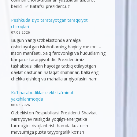
berildi. ✅ Batafsil prezident.uz
Peshkuda ziyo taratayotgan taraqqiyot
chiroqlari
07.08.2026
Bugun Yangi O‘zbekistonda amalga
oshirilayotgan islohotlarning haqiqiy mezoni –
inson manfaati, xalq farovonligi va hududlarning
barqaror taraqqiyotidir. Prezidentimiz
tashabbusi bilan hayotga tatbiq etilayotgan
davlat dasturlari nafaqat shaharlar, balki eng
chekka qishloq va mahallalar qiyofasini ham
Ko’hnarabotliklar elektr ta’minoti
yaxshilanmoqda
06.08.2026
O‘zbekiston Respublikasi Prezidenti Shavkat
Mirziyoyev raisligida yoqilg‘i-energetika
tarmog‘ini rivojlantirish hamda kuz-qish
mavsumiga puxta tayyorgarlik ko‘rish