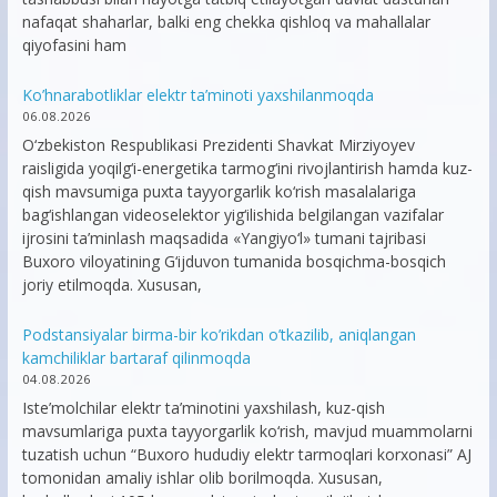
nafaqat shaharlar, balki eng chekka qishloq va mahallalar
qiyofasini ham
Ko’hnarabotliklar elektr ta’minoti yaxshilanmoqda
06.08.2026
O‘zbekiston Respublikasi Prezidenti Shavkat Mirziyoyev
raisligida yoqilg‘i-energetika tarmog‘ini rivojlantirish hamda kuz-
qish mavsumiga puxta tayyorgarlik ko‘rish masalalariga
bag‘ishlangan videoselektor yig‘ilishida belgilangan vazifalar
ijrosini ta’minlash maqsadida «Yangiyo‘l» tumani tajribasi
Buxoro viloyatining G‘ijduvon tumanida bosqichma-bosqich
joriy etilmoqda. Xususan,
Podstansiyalar birma-bir ko’rikdan o’tkazilib, aniqlangan
kamchiliklar bartaraf qilinmoqda
04.08.2026
Iste’molchilar elektr ta’minotini yaxshilash, kuz-qish
mavsumlariga puxta tayyorgarlik ko‘rish, mavjud muammolarni
tuzatish uchun “Buxoro hududiy elektr tarmoqlari korxonasi” AJ
tomonidan amaliy ishlar olib borilmoqda. Xususan,