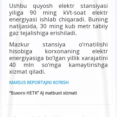
Ushbu quyosh elektr stansiyasi
yiliga 90 ming kVt-soat elektr
energiyasi ishlab chiqaradi. Buning
natijasida, 30 ming kub metr tabiiy
gaz tejalishiga erishiladi.
Mazkur stansiya o‘rnatilishi
hisobiga korxonaning elektr
energiyasiga bo‘lgan yillik xarajatini
40 mln so‘mga kamaytirishga
xizmat qiladi.
MAXSUS REPORTAJNI KO’RISH
“Buxoro HETK” AJ matbuot xizmati