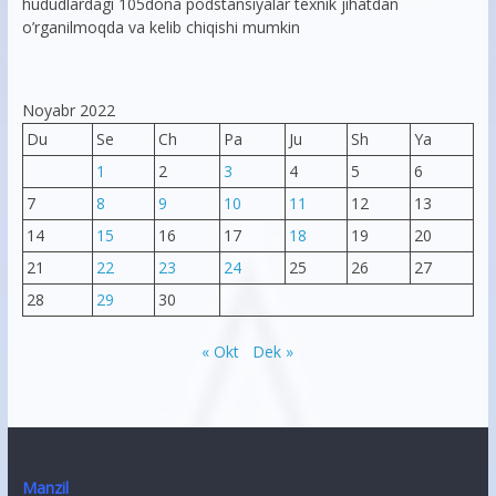
hududlardagi 105dona podstansiyalar texnik jihatdan
o’rganilmoqda va kelib chiqishi mumkin
Noyabr 2022
Du
Se
Ch
Pa
Ju
Sh
Ya
1
2
3
4
5
6
7
8
9
10
11
12
13
14
15
16
17
18
19
20
21
22
23
24
25
26
27
28
29
30
« Okt
Dek »
Manzil