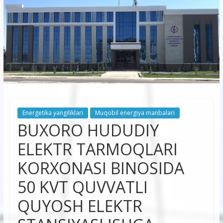
korxonasi”
AJ
“Buxoro
hududiy
elektr
tarmoqlari
Energetika yangiliklari
Muqobil energiya manbalari
korxonasi”
BUXORO HUDUDIY
AJ
ELEKTR TARMOQLARI
KORXONASI BINOSIDA
50 KVT QUVVATLI
QUYOSH ELEKTR