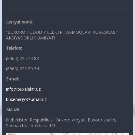
Jamiyat nomi:
“BUXORO HUDUDIY ELEKTR TARMOQLARI KORXONASI”
AKSIYADORLIK JAMIYATI
Telefon:
(8365) 225 43 88
(8365) 225 50 34
E-mail:
info@buxelektr.uz
buxenergo@umail.uz
Manzil:
O’zbekiston Respublikasi, Buxoro viloyati, Buxoro shahri,
Sanoatchilar ko’chasi, 1/1