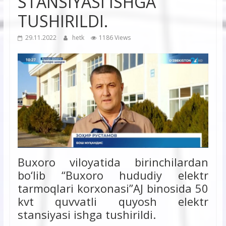
STANSIYASI ISHGA
TUSHIRILDI.
29.11.2022
hetk
1186 Views
Buxoro viloyatida birinchilardan
bо‘lib “Buxoro hududiy elektr
tarmoqlari korxonasi”AJ binosida 50
kvt quvvatli quyosh elektr
stansiyasi ishga tushirildi.