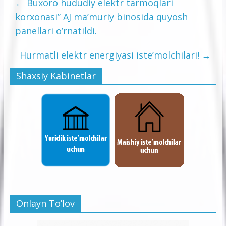
←
Buxoro hududiy elektr tarmoqlari
korxonasi” AJ ma’muriy binosida quyosh
panellari o’rnatildi.
Hurmatli elektr energiyasi iste’molchilari!
→
Shaxsiy Kabinetlar
Onlayn To’lov