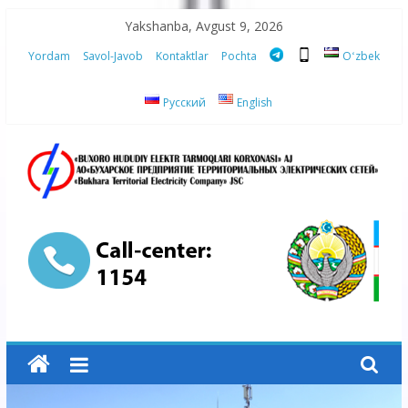
Skip
Yakshanba, Avgust 9, 2026
to
Yordam
Savol-Javob
Kontaktlar
Pochta
Oʻzbek
content
Русский
English
“Buxoro
hududiy
elektr
tarmoqlari