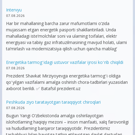
Intervyu
07.08.2026
Har bir mahallaning barcha zarur ma’lumotlarni o‘zida
mujassam etgan energetik pasporti shakllantiriladi. Unda
mahalladagi iste’molchilar soni va ularning toifalari, elektr
energiyasi va tabiiy gaz infratuzilmasining mavjud holati, ularni
ta’mirlash va modernizatsiya qilish uchun qancha mablag‘
Energetika tarmogʻidagi ustuvor vazifalar ijrosi koʻrib chiqildi
07.08.2026
Prezident Shavkat Mirziyoyevga energetika tarmogʻi oldiga
qoʻyilgan vazifalarni amalga oshirish chora-tadbirlari yuzasidan
axborot berildi. ✅ Batafsil prezident.uz
Peshkuda ziyo taratayotgan taraqqiyot chiroqlari
07.08.2026
Bugun Yangi O‘zbekistonda amalga oshirilayotgan
islohotlarning haqiqiy mezoni – inson manfaati, xalq farovonligi
va hududlarning barqaror taraqqiyotidir. Prezidentimiz
tashabbusi bilan hayotga tatbiq etilayotgan davlat dasturlari