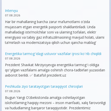
Intervyu
07.08.2026
Har bir mahallaning barcha zarur ma’lumotlarni o‘zida
mujassam etgan energetik pasporti shakllantiriladi. Unda
mahalladagi iste’molchilar soni va ularning toifalari, elektr
energiyasi va tabiiy gaz infratuzilmasining mavjud holati, ularni
ta’mirlash va modernizatsiya qilish uchun qancha mablag‘
Energetika tarmogʻidagi ustuvor vazifalar ijrosi koʻrib chiqildi
07.08.2026
Prezident Shavkat Mirziyoyevga energetika tarmogʻi oldiga
qoʻyilgan vazifalarni amalga oshirish chora-tadbirlari yuzasidan
axborot berildi. ✅ Batafsil prezident.uz
Peshkuda ziyo taratayotgan taraqqiyot chiroqlari
07.08.2026
Bugun Yangi O‘zbekistonda amalga oshirilayotgan
islohotlarning haqiqiy mezoni – inson manfaati, xalq farovonligi
va hududlarning barqaror taraqqiyotidir. Prezidentimiz