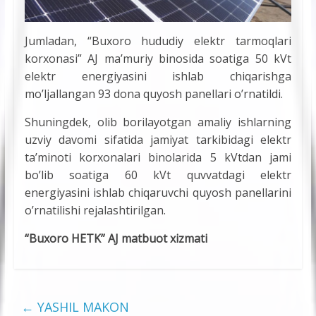
Jumladan, “Buxoro hududiy elektr tarmoqlari
korxonasi” AJ ma’muriy binosida soatiga 50 kVt
elektr energiyasini ishlab chiqarishga
mo’ljallangan 93 dona quyosh panellari o’rnatildi.
Shuningdek, olib borilayotgan amaliy ishlarning
uzviy davomi sifatida jamiyat tarkibidagi elektr
ta’minoti korxonalari binolarida 5 kVtdan jami
bo’lib soatiga 60 kVt quvvatdagi elektr
energiyasini ishlab chiqaruvchi quyosh panellarini
o’rnatilishi rejalashtirilgan.
“Buxoro HETK” AJ matbuot xizmati
←
YASHIL MAKON