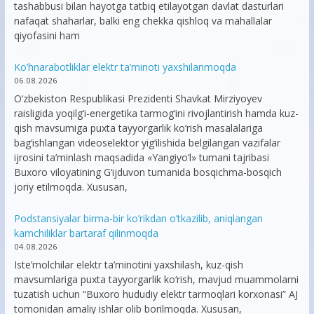
tashabbusi bilan hayotga tatbiq etilayotgan davlat dasturlari
nafaqat shaharlar, balki eng chekka qishloq va mahallalar
qiyofasini ham
Ko’hnarabotliklar elektr ta’minoti yaxshilanmoqda
06.08.2026
O‘zbekiston Respublikasi Prezidenti Shavkat Mirziyoyev
raisligida yoqilg‘i-energetika tarmog‘ini rivojlantirish hamda kuz-
qish mavsumiga puxta tayyorgarlik ko‘rish masalalariga
bag‘ishlangan videoselektor yig‘ilishida belgilangan vazifalar
ijrosini ta’minlash maqsadida «Yangiyo‘l» tumani tajribasi
Buxoro viloyatining G‘ijduvon tumanida bosqichma-bosqich
joriy etilmoqda. Xususan,
Podstansiyalar birma-bir ko’rikdan o’tkazilib, aniqlangan
kamchiliklar bartaraf qilinmoqda
04.08.2026
Iste’molchilar elektr ta’minotini yaxshilash, kuz-qish
mavsumlariga puxta tayyorgarlik ko‘rish, mavjud muammolarni
tuzatish uchun “Buxoro hududiy elektr tarmoqlari korxonasi” AJ
tomonidan amaliy ishlar olib borilmoqda. Xususan,