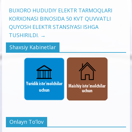
BUXORO HUDUDIY ELEKTR TARMOQLARI
KORXONASI BINOSIDA 50 KVT QUVVATLI
QUYOSH ELEKTR STANSIYASI ISHGA
TUSHIRILDI.
→
Shaxsiy Kabinetlar
Onlayn To’lov