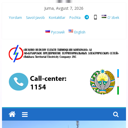
Skip
Juma, Avgust 7, 2026
to
Yordam
Savol-Javob
Kontaktlar
Pochta
Oʻzbek
content
Русский
English
“Buxoro
hududiy
elektr
tarmoqlari