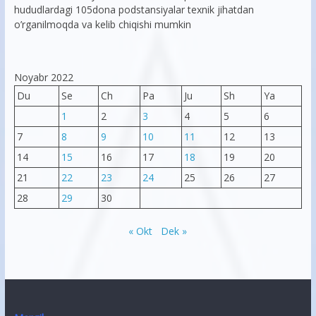
hududlardagi 105dona podstansiyalar texnik jihatdan
o’rganilmoqda va kelib chiqishi mumkin
Noyabr 2022
Du
Se
Ch
Pa
Ju
Sh
Ya
1
2
3
4
5
6
7
8
9
10
11
12
13
14
15
16
17
18
19
20
21
22
23
24
25
26
27
28
29
30
« Okt
Dek »