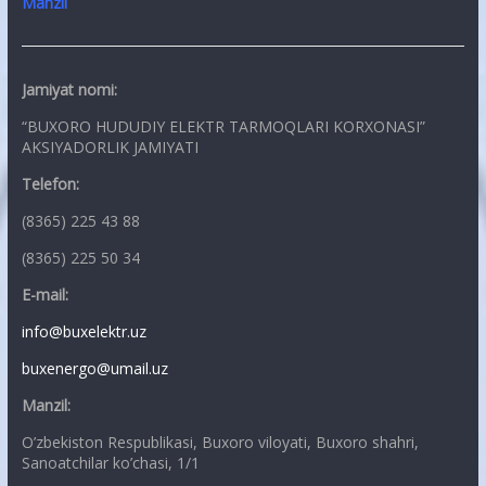
Manzil
Jamiyat nomi:
“BUXORO HUDUDIY ELEKTR TARMOQLARI KORXONASI”
AKSIYADORLIK JAMIYATI
Telefon:
(8365) 225 43 88
(8365) 225 50 34
E-mail:
info@buxelektr.uz
buxenergo@umail.uz
Manzil:
O’zbekiston Respublikasi, Buxoro viloyati, Buxoro shahri,
Sanoatchilar ko’chasi, 1/1