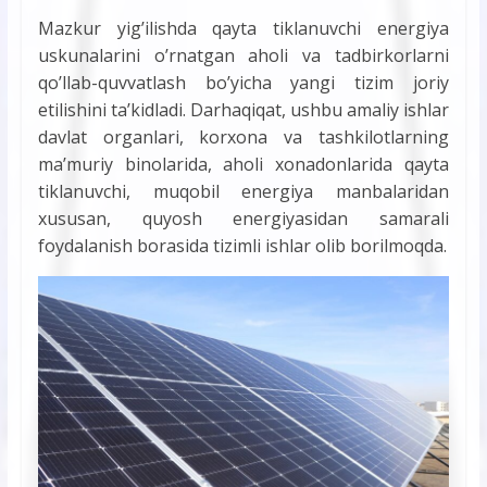
Mazkur yigʼilishda qayta tiklanuvchi energiya
uskunalarini oʼrnatgan aholi va tadbirkorlarni
qoʼllab-quvvatlash boʼyicha yangi tizim joriy
etilishini taʼkidladi. Darhaqiqat, ushbu amaliy ishlar
davlat organlari, korxona va tashkilotlarning
maʼmuriy binolarida, aholi xonadonlarida qayta
tiklanuvchi, muqobil energiya manbalaridan
xususan, quyosh energiyasidan samarali
foydalanish borasida tizimli ishlar olib borilmoqda.