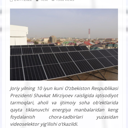
Joriy yilning 10 iyun kuni Oʼzbekiston Respublikasi
Prezidenti Shavkat Mirziyoev raisligida iqtisodiyot
tarmoqlari, aholi va ijtimoiy soha obʼektlarida
qayta tiklanuvchi energiya manbalaridan keng
foydalanish chora-tadbirlari yuzasidan
videoselektor yigʼilishi oʼtkazildi.