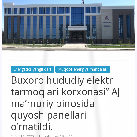
korxonasi”
AJ
“Buxoro
hududiy
elektr
tarmoqlari
Energetika yangiliklari
Muqobil energiya manbalari
korxonasi”
Buxoro hududiy elektr
AJ
tarmoqlari korxonasi” AJ
ma’muriy binosida
quyosh panellari
o’rnatildi.
24.11.2022
hetk
1360 Views