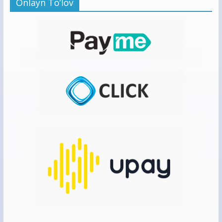
Onlayn To’lov