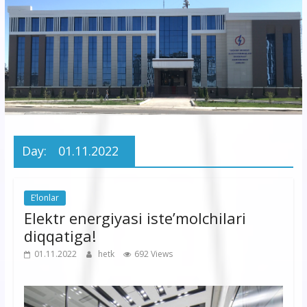
korxonasi”
AJ
“Buxoro
hududiy
elektr
tarmoqlari
Day:
01.11.2022
korxonasi”
AJ
E’lonlar
Elektr energiyasi iste’molchilari
diqqatiga!
01.11.2022
hetk
692 Views