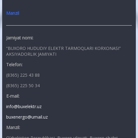
Manzil
Jamiyat nomi:
“BUXORO HUDUDIY ELEKTR TARMOQLARI KORXONASI”
AKSIYADORLIK JAMIYATI
Telefon:
(8365) 225 43 88
(8365) 225 50 34
E-mail:
info@buxelektr.uz
buxenergo@umail.uz
Manzil:
O’zbekiston Respublikasi, Buxoro viloyati, Buxoro shahri,