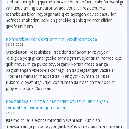
islohotlarning haqiqiy mezoni – inson manfaati, xalq farovonligi
va hududlarning barqaror taraqqiyotidir. Prezidentimiz
tashabbusi bilan hayotga tatbiq etilayotgan davlat dasturlari
nafaqat shaharlar, balki eng chekka qishloq va mahallalar
qiyofasini ham
Ko’hnarabotliklar elektr ta’minoti yaxshilanmoqda
06.08.2026
O‘zbekiston Respublikasi Prezidenti Shavkat Mirziyoyev
raisligida yoqilg‘i-energetika tarmog‘ini rivojlantirish hamda kuz-
qish mavsumiga puxta tayyorgarlik ko‘rish masalalariga
bag‘ishlangan videoselektor yig‘ilishida belgilangan vazifalar
ijrosini ta’minlash maqsadida «Yangiyo‘l» tumani tajribasi
Buxoro viloyatining G‘ijduvon tumanida bosqichma-bosqich
joriy etilmoqda. Xususan,
Podstansiyalar birma-bir ko’rikdan o’tkazilib, aniqlangan
kamchiliklar bartaraf qilinmoqda
04.08.2026
Iste’molchilar elektr ta’minotini yaxshilash, kuz-qish
mavsumlariga puxta tayyorgarlik ko‘rish, mavjud muammolarni