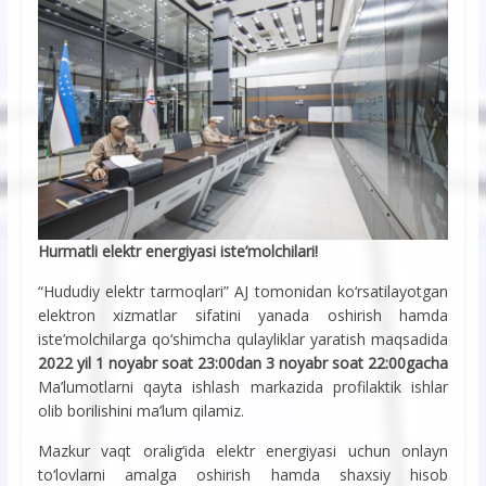
Hurmatli elektr energiyasi iste’molchilari!
“Hududiy elektr tarmoqlari” AJ tomonidan kо‘rsatilayotgan
elektron xizmatlar sifatini yanada oshirish hamda
iste’molchilarga qо‘shimcha qulayliklar yaratish maqsadida
2022 yil 1 noyabr soat 23:00dan 3 noyabr soat 22:00gacha
Ma’lumotlarni qayta ishlash markazida profilaktik ishlar
olib borilishini ma’lum qilamiz.
Mazkur vaqt oralig‘ida elektr energiyasi uchun onlayn
tо‘lovlarni amalga oshirish hamda shaxsiy hisob