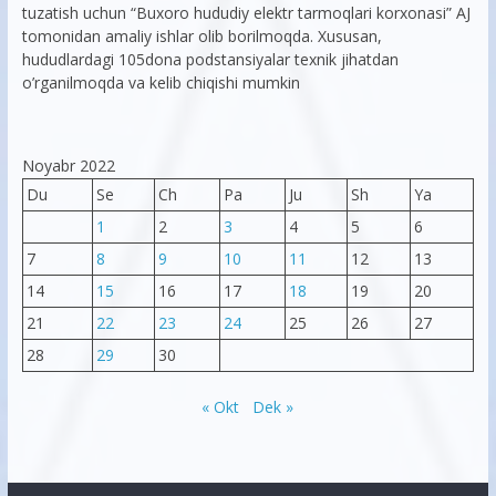
tuzatish uchun “Buxoro hududiy elektr tarmoqlari korxonasi” AJ
tomonidan amaliy ishlar olib borilmoqda. Xususan,
hududlardagi 105dona podstansiyalar texnik jihatdan
o’rganilmoqda va kelib chiqishi mumkin
Noyabr 2022
Du
Se
Ch
Pa
Ju
Sh
Ya
1
2
3
4
5
6
7
8
9
10
11
12
13
14
15
16
17
18
19
20
21
22
23
24
25
26
27
28
29
30
« Okt
Dek »