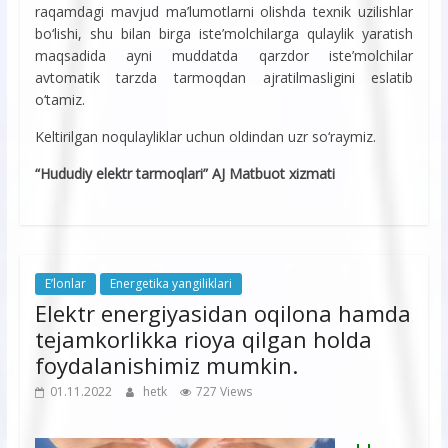
raqamdagi mavjud ma’lumotlarni olishda texnik uzilishlar
bо‘lishi, shu bilan birga iste’molchilarga qulaylik yaratish
maqsadida ayni muddatda qarzdor iste’molchilar
avtomatik tarzda tarmoqdan ajratilmasligini eslatib
о‘tamiz.
Keltirilgan noqulayliklar uchun oldindan uzr sо‘raymiz.
“Hududiy elektr tarmoqlari” AJ Matbuot xizmati
E’lonlar
Energetika yangiliklari
Elektr energiyasidan oqilona hamda
tejamkorlikka rioya qilgan holda
foydalanishimiz mumkin.
01.11.2022
hetk
727 Views