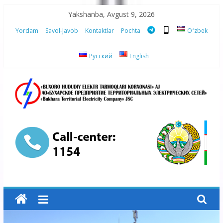
Skip
Yakshanba, Avgust 9, 2026
to
Yordam
Savol-Javob
Kontaktlar
Pochta
Oʻzbek
content
Русский
English
“Buxoro
hududiy
elektr
tarmoqlari