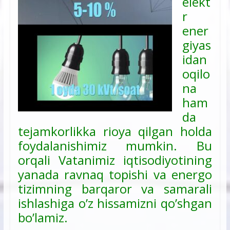
elekt
r
ener
giyas
idan
oqilo
na
ham
da
tejamkorlikka rioya qilgan holda
foydalanishimiz mumkin. Bu
orqali Vatanimiz iqtisodiyotining
yanada ravnaq topishi va energo
tizimning barqaror va samarali
ishlashiga o’z hissamizni qo’shgan
bo’lamiz.