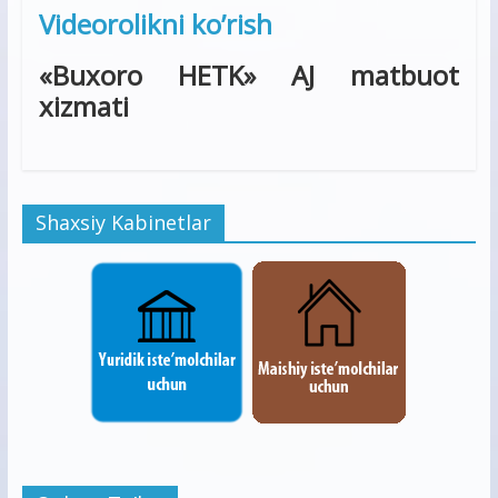
Videorolikni ko’rish
«Buxoro HETK» AJ matbuot
xizmati
Shaxsiy Kabinetlar