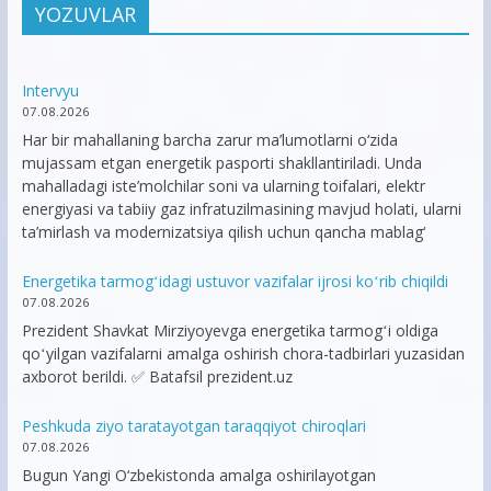
YOZUVLAR
Intervyu
07.08.2026
Har bir mahallaning barcha zarur ma’lumotlarni o‘zida
mujassam etgan energetik pasporti shakllantiriladi. Unda
mahalladagi iste’molchilar soni va ularning toifalari, elektr
energiyasi va tabiiy gaz infratuzilmasining mavjud holati, ularni
ta’mirlash va modernizatsiya qilish uchun qancha mablag‘
Energetika tarmogʻidagi ustuvor vazifalar ijrosi koʻrib chiqildi
07.08.2026
Prezident Shavkat Mirziyoyevga energetika tarmogʻi oldiga
qoʻyilgan vazifalarni amalga oshirish chora-tadbirlari yuzasidan
axborot berildi. ✅ Batafsil prezident.uz
Peshkuda ziyo taratayotgan taraqqiyot chiroqlari
07.08.2026
Bugun Yangi O‘zbekistonda amalga oshirilayotgan