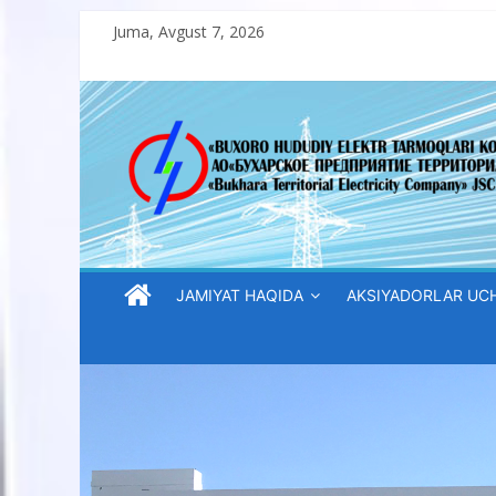
Skip
Juma, Avgust 7, 2026
to
content
“Buxoro
hududiy
elektr
tarmoqlari
JAMIYAT HAQIDA
AKSIYADORLAR UC
korxonasi”
AJ
“Buxoro