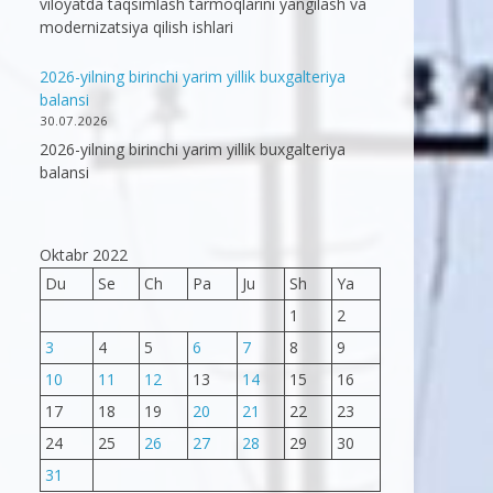
viloyatda taqsimlash tarmoqlarini yangilash va
modernizatsiya qilish ishlari
2026-yilning birinchi yarim yillik buxgalteriya
balansi
30.07.2026
2026-yilning birinchi yarim yillik buxgalteriya
balansi
Oktabr 2022
Du
Se
Ch
Pa
Ju
Sh
Ya
1
2
3
4
5
6
7
8
9
10
11
12
13
14
15
16
17
18
19
20
21
22
23
24
25
26
27
28
29
30
31