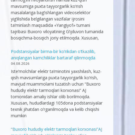
mavsumiga puxta tayyorgarlik ko‘rish
masalalariga bag‘ishlangan videoselektor
yig‘ilishida belgilangan vazifalar ijrosini
ta’minlash maqsadida «Yangiyo‘l» tumani
tajribasi Buxoro viloyatining G‘ijduvon tumanida
bosqichma-bosqich joriy etilmoqda. Xususan,
Podstansiyalar birma-bir ko’rikdan o’tkazilib,
aniqlangan kamchiliklar bartaraf qilinmoqda
04.08.2026
Iste’molchilar elektr ta’minotini yaxshilash, kuz-
qish mavsumlariga puxta tayyorgarlik ko‘rish,
mavjud muammolarni tuzatish uchun “Buxoro
hududiy elektr tarmoqlari korxonasi” AJ
tomonidan amaliy ishlar olib borilmoqda.
Xususan, hududlardagi 105dona podstansiyalar
texnik jihatdan o’rganilmoqda va kelib chiqishi
mumkin
“Buxoro hududiy elektr tarmoqlari korxonasi”AJ