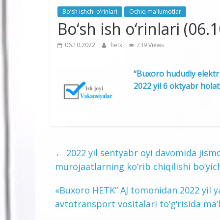
Bo’sh ishchi o’rinlari
Ochiq ma'lumotlar
Bo‘sh ish o‘rinlari (06.
06.10.2022
hetk
739 Views
“Buxoro hududiy elektr t
2022 yil 6 oktyabr hola
←
2022 yil sentyabr oyi davomida jismo
murojaatlarning ko’rib chiqilishi bo’yi
«Buxoro HETK” AJ tomonidan 2022 yil ya
avtotransport vositalari to‘g‘risida m