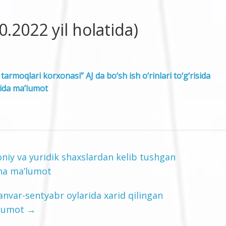
10.2022 yil holatida)
armoqlari korxonasi” AJ da bo‘sh ish o‘rinlari to‘g‘risida
tida ma’lumot
niy va yuridik shaxslardan kelib tushgan
cha ma’lumot
nvar-sentyabr oylarida xarid qilingan
a’lumot
→