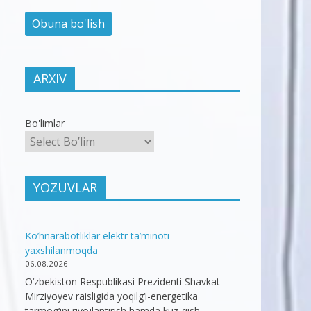
ARXIV
Bo'limlar
YOZUVLAR
Ko’hnarabotliklar elektr ta’minoti
yaxshilanmoqda
06.08.2026
O‘zbekiston Respublikasi Prezidenti Shavkat
Mirziyoyev raisligida yoqilg‘i-energetika
tarmog‘ini rivojlantirish hamda kuz-qish