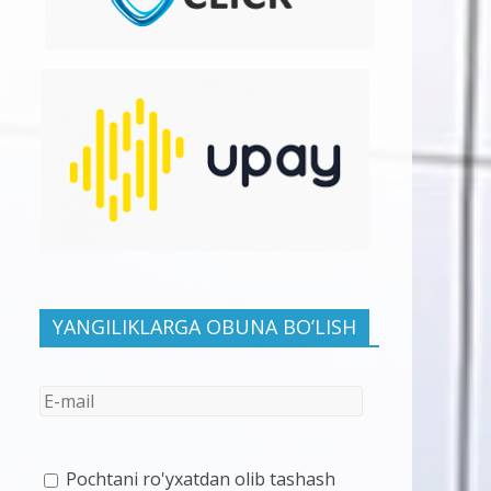
YANGILIKLARGA OBUNA BO’LISH
Pochtani ro'yxatdan olib tashash