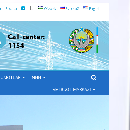
r
Pochta
Oʻzbek
Русский
English
’LUMOTLAR
NHH
MATBUOT MARKAZI