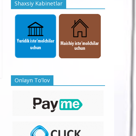
Shaxsiy Kabinetlar
Onlayn To’lov