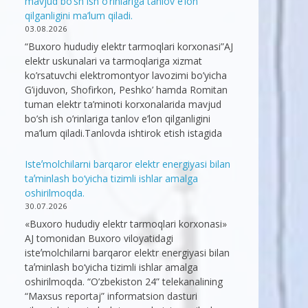
mavjud bo’sh ish o’rinlariga tanlov e’lon
qilganligini ma’lum qiladi.
03.08.2026
“Buxoro hududiy elektr tarmoqlari korxonasi”AJ
elektr uskunalari va tarmoqlariga xizmat
ko’rsatuvchi elektromontyor lavozimi bo’yicha
G’ijduvon, Shofirkon, Peshko’ hamda Romitan
tuman elektr ta’minoti korxonalarida mavjud
bo’sh ish o’rinlariga tanlov e’lon qilganligini
ma’lum qiladi.Tanlovda ishtirok etish istagida
Isteʼmolchilarni barqaror elektr energiyasi bilan
taʼminlash bo‘yicha tizimli ishlar amalga
oshirilmoqda.
30.07.2026
«Buxoro hududiy elektr tarmoqlari korxonasi»
AJ tomonidan Buxoro viloyatidagi
isteʼmolchilarni barqaror elektr energiyasi bilan
taʼminlash bo‘yicha tizimli ishlar amalga
oshirilmoqda. “O’zbekiston 24” telekanalining
“Maxsus reportaj” informatsion dasturi